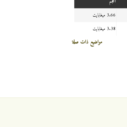
الحجم
3.66 ميغابايت
3.38 ميغابايت
مواضيع ذات صلة