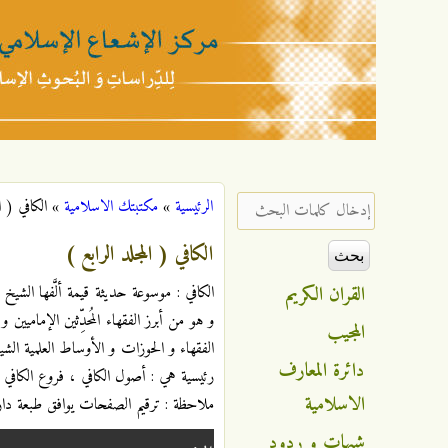
مركز
الإشعاع
‏إدخال كلمات البحث ‏
الرئيسية
»
مكتبتك الاسلامية
»
الكافي ( ا
أنت هنا
الإسلامي
الكافي ( المجلد الرابع )
القران الكريم
و هو من أبرز الفقهاء المُحدِّثين الإماميين 
المجيب
الفقهاء و الحوزات و الأوساط العلمية الشيعي
دائرة المعارف
رئيسية هي : أصول الكافي ، فروع الكافي
الاسلامية
ملاحظة : ترقيم الصفحات يوافق طبعة دار
شبهات و ردود