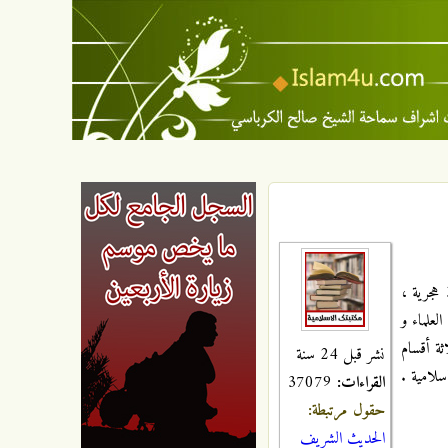
الكافي : موسوعة حديثة قيمة ألَّفها الشيخ أبو جعفر محمد بن يعقوب بن إسحاق الكُليني ، المُلَقَّب بثقة الإسلام ، المتوفى سنة : 329 هجرية ،
العلماء و
اثة أقسام
نشر قبل 24 سنة
سلامية .
القراءات:
37079
حقول مرتبطة:
الحديث الشريف