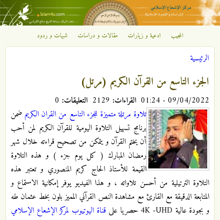
تجاوز إلى المحتوى الرئيسي
المجيب
ادعية و زيارات
مقالات و دراسات
شبهات و ردود
مركز
الرئيسية
الإشعاع
أنت هنا
الجزء التاسع من القرآن الكريم (مرتل)
الإسلامي
09/04/2022 - 01:24
القراءات:
2129
التعليقات:
0
تلاوة مرتلة متميزة للجزء التاسع من القران الكريم
ضمن
برنامج تسهيل التلاوة اليومية للقرآن الكريم لمن أحب
أن يختم القرآن و يتمكن من تصحيح قراءته خلال شهر
رمضان المبارك ( كل يوم جزء ) و هذه التلاوة
القيمة للأستاذ الحاج کریم المنصوري و تعتبر هذه
التلاوة الترتيلية من أحسن تلاواته ، و هذا الفيديو يوفر إمكانية الاستماع و
المتابعة الدقيقة مع القارئ مع مشاهدة النص القرآني المميز بلون بخط عثمان طه
و بجودة عالية 4K -UHD حصريا على
قناة اليوتيوب لمركز الإشعاع الإسلامي