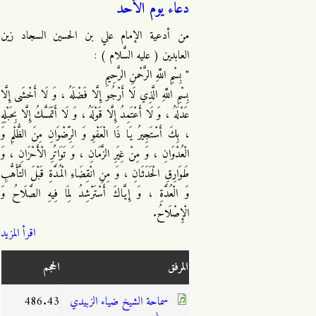
دعاء يوم الأحد
من أدعية الإمام علي بن الحسين السجاد زين
العابدين ( عليه السَّلام ) :
" بِسْمِ اللَّهِ الرَّحْمنِ الرَّحِيمِ
بِسْمِ اللَّهِ الَّذِي لَا أَرْجُو إِلَّا فَضْلَهُ ، وَ لَا أَخْشَى إِلَّا
عَدْلَهُ ، وَ لَا أَعْتَمِدُ إِلَّا قَوْلَهُ ، وَ لَا أَتَمَسَّكُ إِلَّا بِحَبْلِهِ
، بِكَ أَسْتَجِيرُ يَا ذَا الْعَفْوِ وَ الرِّضْوَانِ مِنَ الظُّلْمِ وَ
الْعُدْوَانِ ، وَ مِنْ غِيَرِ الزَّمَانِ ، وَ تَوَاتُرِ الْأَحْزَانِ ، وَ
طَوَارِقِ الْحَدَثَانِ ، وَ مِنِ انْقِضَاءِ الْمُدَّةِ قَبْلَ التَّأَهُّبِ
وَ الْعُدَّةِ ، وَ إِيَّاكَ أَسْتَرْشِدُ لِمَا فِيهِ الصَّلَاحُ وَ
الْإِصْلَاحُ.
اقرأ المزيد
المرفق
الحجم
سماحة الشيخ ضياء الزبيدي
486.43