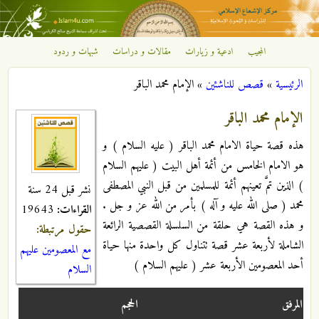
تجاوز إلى المحتوى الرئيسي
المجيب
ادعية و زيارات
مقالات و دراسات
شبهات و ردود
مركز
الرئيسية
»
قصص للناشئين
»
الإمام محمد الباقر
الإشعاع
أنت هنا
الإمام محمد الباقر
الإسلامي
هذه قصة حياة الامام محمد الباقر ( عليه السلام ) و
هو الامام الخامس من أئمة أهل البيت ( عليهم السلام
) الذين تمَّ تعينهم أئمة للمسلمين من قبل النبي المصطفى
نشر قبل 24 سنة
محمد ( صلى الله عليه و آله ) بأمر من الله عز و جل .
القراءات:
19643
و هذه القصة هي حلقة من السلسلة القصصية الرائعة
حقول مرتبطة:
الشاملة لأربعة عشر قصة تتناول كل واحدة منها حياة
مع المعصومين عليهم
أحد المعصومين الأربعة عشر ( عليهم السلام )
السلام
المرفق
الحجم