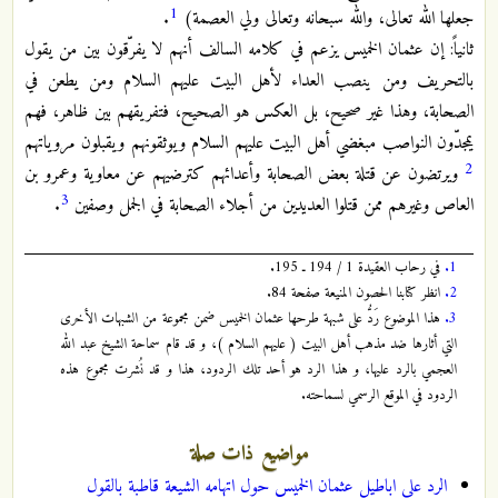
1
جعلها الله تعالى، والله سبحانه وتعالى ولي العصمة)
.
ثانياً: إن عثمان الخميس يزعم في كلامه السالف أنهم لا يفرّقون بين من يقول
بالتحريف ومن ينصب العداء لأهل البيت عليهم السلام ومن يطعن في
الصحابة، وهذا غير صحيح، بل العكس هو الصحيح، فتفريقهم بين ظاهر، فهم
يمجدّون النواصب مبغضي أهل البيت عليهم السلام ويوثقونهم ويقبلون مروياتهم
2
ويرتضون عن قتلة بعض الصحابة وأعدائهم كترضيهم عن معاوية وعمرو بن
3
العاص وغيرهم ممن قتلوا العديدين من أجلاء الصحابة في الجمل وصفين
.
1.
في رحاب العقيدة 1 / 194 ـ 195.
2.
انظر كتابنا الحصون المنيعة صفحة 84.
3.
هذا الموضوع رَدُّ على شبهة طرحها عثمان الخميس ضمن مجموعة من الشبهات الأخرى
التي أثارها ضد مذهب أهل البيت ( عليهم السلام )، و قد قام سماحة الشيخ عبد الله
العجمي بالرد عليها، و هذا الرد هو أحد تلك الردود، هذا و قد نُشرت مجموع هذه
الردود في الموقع الرسمي لسماحته.
مواضيع ذات صلة
الرد على اباطيل عثمان الخميس حول اتهامه الشيعة قاطبة بالقول