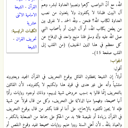
الله، مع أنّ النواصب كرهوا ونصبوا العداوة لبشر، وهم
القرآن
-
الشيعة
آل البيت فلماذا لا يكفرون ولا يلعنون من نصب
الامامية الاثنى
العداوة لكتاب الله؟ فنحن ـ ولله الحمد ـ لا نفرق بين
عشرية
من يطعن بكتاب الله، أو آل البيت أو بأصحاب النبي
الكلمات الرئيسية:
صلى الله عليه وآله وسلم فلنا منهج واحد في الدفاع عن
تحريف القران
-
كل معظم في هذا الدين الحنيف) (من القلب إلى
الشيعة
القلب صفحة 15).
الجواب:
أقول:
أولاً: إن الشيعة يخطئون القائل بوقوع التحريف في القرآن المجيد ويعتبرونه
مشتبهاً وأنه على غير هدى في قوله هذا ولكنهم لا يكفرونه، لأن القائلين
بالتحريف إنّما قالوا به بسبب عروض شبهة لديهم، وذلك لوجود روايات رأؤا
أنها صحيحة، وفهموا منها الدلالة على التحريف، وكل من قال قولاً عن شبهة
فإنه لا يجوز تكفيره بالإجماع، على أننا لو قلنا بكفر من قال بوقوع التحريف
في القرآن بزيادة أو نقيصة فلا بد من الحكم على جماعة من الصحابة بالكفر ـ
والعياذ بالله ـ لأن أهل السنة رووا عنهم روايات صحيحة تفيد وقوع النقص أو