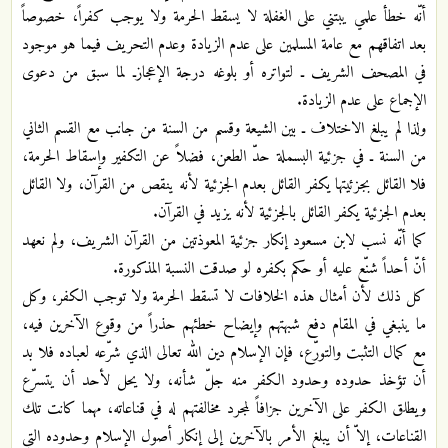
أنّه خطأ علمي يبتني على الغفلة لا يسقط الحرمة ولا يوجب كفراً، خصوصاً
بعد اتفاقهم مع عامة المسلمين على عدم الزيادة وعدم التحريف فيما هو موجود
في المصحف الشريف ـ لتواتره أو بلوغه درجة الإعجازـ لما سبق من دعوى
الإجماع على عدم الزيادة.
ولذا لم يبلغ الاختلاف ـ بين الشيعة وقسم من السنة من جانب مع القسم الثاني
من السنة ـ في جزئية البسملة حدّ الطعن، فضلاً عن التكفير وإسقاط الحرمة،
فلا القائل بجزئيتها يكفر القائل بعدم الجزئية لأنه ينقص من القرآن، ولا القائل
بعدم الجزئية يكفر القائل بالجزئية لأنه يزيد في القرآن.
كما أنّه نسب لابن مسعود إنكار جزئية المعوذتين من القرآن الشريف، ولم نعهد
أنّ أحداً شنّع عليه أو حكم بكفره لو صدقت النسبة المذكورة.
كل ذلك لأن أمثال هذه الخلافات لا تسقط الحرمة ولا توجب الكفر، وكل
ما ينبغي في المقام دفع شبهتهم وإيضاح خطئهم حذراً من وقوع الآخرين فيه،
مع كمال التثبت والتورّع، فإن الإسلام دين الله تعالى الذي شرّعه لعباده فلا بد
أن تؤخذ حدوده وحدود الكفر منه جلّ شأنه، ولا يحل لأحد أن يتسرّع
ويطلق الكفر على الآخرين جزافاً لمجرد مخالفتهم له في قناعاته، مهما كانت تلك
القناعات، إلاّ أن يبلغ الأمر بالآخرين إلى إنكار أصول الإسلام وحدوده التي