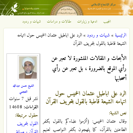
تجاوز إلى المحتوى الرئيسي
المجيب
ادعية و زيارات
مقالات و دراسات
شبهات و ردود
مركز
الرئيسية
»
شبهات و ردود
»
الرد على اباطيل عثمان الخميس حول اتهامه
الإشعاع
أنت هنا
الشيعة قاطبة بالقول بتحريف القرآن
الإسلامي
الأبحاث و المقالات المنشورة لا تعبر عن
رأي الموقع بالضرورة ، بل تعبر عن رأي
أصحابها
الشيخ حسن عبدالله
الرد على اباطيل عثمان الخميس حول
العجمي
نشر قبل 7 سنوات
اتهامه الشيعة قاطبة بالقول بتحريف القرآن
القراءات:
14608
نص الشبهة:
حقول مرتبطة:
وقال عثمان الخميس: (ألزموا علماءكم بالقول بكفر
القول بتحريف
الطاعنين بالقرآن، كما يلهجون بكفر النواصب لعنهم
القرآن ، صيانة