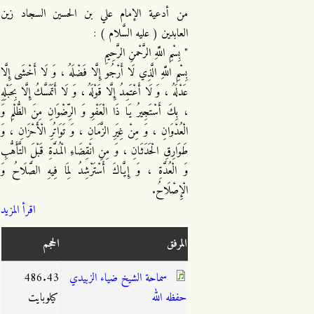
من أدعية الإمام علي بن الحسين السجاد زين
العابدين ( عليه السَّلام ) :
" بِسْمِ اللَّهِ الرَّحْمنِ الرَّحِيمِ
بِسْمِ اللَّهِ الَّذِي لَا أَرْجُو إِلَّا فَضْلَهُ ، وَ لَا أَخْشَى إِلَّا
عَدْلَهُ ، وَ لَا أَعْتَمِدُ إِلَّا قَوْلَهُ ، وَ لَا أَتَمَسَّكُ إِلَّا بِحَبْلِهِ
، بِكَ أَسْتَجِيرُ يَا ذَا الْعَفْوِ وَ الرِّضْوَانِ مِنَ الظُّلْمِ وَ
الْعُدْوَانِ ، وَ مِنْ غِيَرِ الزَّمَانِ ، وَ تَوَاتُرِ الْأَحْزَانِ ، وَ
طَوَارِقِ الْحَدَثَانِ ، وَ مِنِ انْقِضَاءِ الْمُدَّةِ قَبْلَ التَّأَهُّبِ
وَ الْعُدَّةِ ، وَ إِيَّاكَ أَسْتَرْشِدُ لِمَا فِيهِ الصَّلَاحُ وَ
الْإِصْلَاحُ.
اقرأ المزيد
المرفق
الحجم
سماحة الشيخ ضياء الزبيدي
486.43
حفظه الله
كيلوبايت