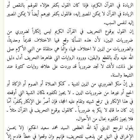
الزيادة في القرآن الكريم، فإذا كان القول بكفر هؤلاء لقولهم بالنقص أو
الزيادة في القرآن لا يمكن المصير إليه، فالقول بكفر غيرهم أيضاً لا يمكن المصير
إليه لنفس السبب.
إن القول بوقوع التحريف في القرآن الكريم ليس إنكاراً لضروري من
ضروريات الدين، لأن هذه المسألة وقع فيها الاختلاف قديماً وحديثاً،
والضروريات من الدين لا اختلاف فيها، وإنّما هي متلقاة عن النبي الأكرم صلى
الله عليه وآله بالقطع واليقين، وورود الروايات التي ظاهرها التحريف أدل دليل
على ذلك، لأنك لا تجد ضرورياً قد وردت على خلافه روايات كثيرة عند
الشيعة والسنة.
بل إنّ منكر الضروري من الدين لشبهة ـ كمنكر الصلاة أو الصوم أو الزكاة أو
الحج أو غيرها من ضروريات الدين ـ لا يجوز تكفيره لمكان الشبهة التي أوقعته
في هذا الإنكار بل ترفع شبهته وتقام عليه الحجة، فإن أصرّ على الإنكار يكفرّ، أمّا
إن كان ما قاله لا ينكر به ضرورياً ـ كالقول بوقوع التحريف في القرآن مثلاً ـ
فلا يجوز تكفيره بحال من الأحوال.
يقول المرجع الديني آية الله العظمى السيد محمد سعيد الحكيم: (لا يحسن
الإغراق في النيل ممن يذهب للتحريف، فإنهم وإن وقعوا في خطأ فادح إلاّ