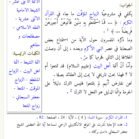
الائمة الاثنى عشر
-
الجواب:
الشيعة الامامية
يكفي في مشروعيّة
الزواج المؤقّت
ما جاء في
القرآن
الاثنى عشرية
-
الكريم
: ﴿ ... فَمَا اسْتَمْتَعْتُم بِهِ مِنْهُنَّ فَآتُوهُنَّ أُجُورَهُنَّ
الفقه الاسلامي
-
1
فَرِيضَةً ... ﴾
.
مصطلحات و
وما ذكره المفسرون حول الآية من استمتاع بعض
مفاهيم
الصحابة في عصر
النبي الأكرم
وبعده ، إلى أن وصلت
الكلمات الرئيسية:
الخلافة إلى الثاني فحرمها كما مرّ .
ائمة الشيعة
-
ائمة
وأمّا أنّ أئمة
أهل البيت
(عليهم السلام) قد تمتعوا أم
اهل البيت
-
الزواج
لا ؟ فهذا بحث تاريخي لا يمت إلى العقائد بصلة .
المنقطع
-
الزواج
نحن نفترض أنّهم لم يتمتعوا فليس الترك دليلاً على
الموقت
-
المتعة
-
2
الحرمة وإنّما الدليل هو الفعل لا الترك
.
جعفر السبحاني
-
زواج المتعة
1.
القران الكريم
: سورة
النساء
( 4 ) ، الآية : 24 ، الصفحة :
82
.
2.
هذه الإجابة نُشرت على الموقع الالكتروني الرسمي لسماحة آية الله العظمى الشيخ
جعفر السبحاني دامت بركاته .