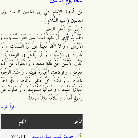
دعاء يوم الاثنين
من أدعية الإمام علي بن الحسين السجاد زين
العابدين ( عليه السَّلام ) :
" بِسْمِ اللَّهِ الرَّحْمنِ الرَّحِيمِ
الْحَمْدُ لِلَّهِ الَّذِي لَمْ يُشْهِدْ أَحَداً حِينَ فَطَرَ السَّمَاوَاتِ وَ
الْأَرْضَ ، وَ لَا اتَّخَذَ مُعِيناً حِينَ بَرَأَ النَّسَمَاتِ ، لَمْ
يُشَارَكْ فِي الْإِلَهِيَّةِ ، وَ لَمْ يُظَاهَرْ فِي الْوَحْدَانِيَّةِ ،
كَلَّتِ الْأَلْسُنُ عَنْ غَايَةِ صِفَتِهِ ، وَ الْعُقُولُ عَنْ كُنْهِ
مَعْرِفَتِهِ ، وَ تَوَاضَعَتِ الْجَبَابِرَةُ لِهَيْبَتِهِ ، وَ عَنَتِ الْوُجُوهُ
لِخَشْيَتِهِ ، وَ انْقَادَ كُلُّ عَظِيمٍ لِعَظَمَتِهِ ، فَلَهُ الْحَمْدُ
مُتَوَاتِراً مُتَّسِقاً ، وَ مُتَوَالِياً مُسْتَوْسِقاً ، وَ صَلَوَاتُهُ عَلَى
رَسُولِهِ أَبَداً ، وَ سَلَامُهُ دَائِماً سَرْمَداً.
اقرأ المزيد
المرفق
الحجم
سماحة الشيخ ضياء الزبيدي
694.11