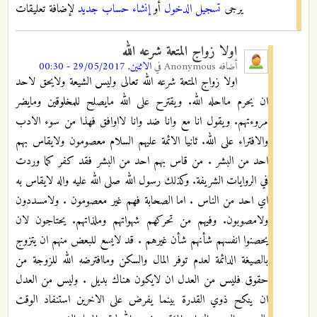
يرجى
تسجيل الدخول
أو
إنشاء حساب جديد
لإضافة تعليقات
اولا زواج المتعة شرعه الله
أضافه
Anonymous
في
الاثنين, 29/05/2017 - 00:30
اولا زواج المتعة شرعه الله تعالى وليس الشيعة ولايحق لاحد
ان يحرم مااحله الله. ويقترح على الله مايصلح للمخلوقين ومايضر
مروءتهم. ويقول انا مع وانا ضد وانا لااوافق فهذا من سوء الادب
والافتراء على الله. ثانيا الائمة عليهم السلام معصومون ولايقاس بهم
احد من البشر . من قاس بهم احد من البشر فقد كفر كما وردت
في الروايات الشريفة. وكذلك رسول الله صلى الله عليه واله لايقاس به
اي احد من الناس . اما الصحابة فهم غير معصومون . ولامسددون
ولامصوبون. وفيهم من تحركهم شهواتهم وملذاتهم. يحتاجون لان
يحصنوا انفسهم شأنهم شأن غيرهم . قد لايسع للبعض منهم ان يتزوج
بالصيغة الدائمة لعدم توفر المال والسكن وماافترضه الله للزوجة من
حقوق فليس من العدل ان لايكون هناك بديل . وليس من العدل
ان ينكح ذوي القدرة بينما يفرض على الاخرين استنفاد الوقت