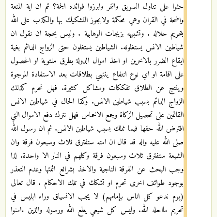
حثوا على تناول السويق والتمر وابرزوا فوائده الجمة؟ ثم ان اية المتعة
واضحة في القران وهي محكمة ولايجوز التشكيك بها والكذب على الله
بتحريم حلاله . وتشبيهه بزيجات الوهابية . وليس بحجة ان نقول ان
شياطين الانس يستغلونه. الشياطين يستغلون حتى الزواج الدائم بغية
ايقاع الضرر بالاخرين او اخذ اموال الدولة بطرق ملتوية او الحصول
على اقامة او اي نوع انتفاع ينتهي بطلاقات بعد الاستفادة المرجوة
وينتج عن الطلاق تفككات ومشاكل كثيرة. فهل نحرم كذلك
الزواج الدائم بسبب شياطين الانس. وكذا الحال في شياطين الانس
القائمين على تحصيل الزكاة وجمع الاخماس فهل نترك دفع الاموال التي
افترض الله حقها فيما نملك بسبب شياطين الانس. ثم ان رسول الله
صلى الله عليه واله قد قال ان امته ستفترق ثلاث وسبعون فرقة وان
الشيعة ستفترق ثلاث وسبعون فرقة وكلهم في النار الا واحدة. لذا
وجب البحث عن الفرقة الناجية والاخذ بشرائع ائمتها وعدم التعذر
بوجود طوائف اخرى تحرم او تشكك في تلك الاحكام . قال تعالى
(يوم ندعو كل اناس بإمامهم) لا يجب الانسياق وراء ابليس في
تحريم مااحله الله. وليس كل شيعي يطع الله ورسوله والذين ءامنوا