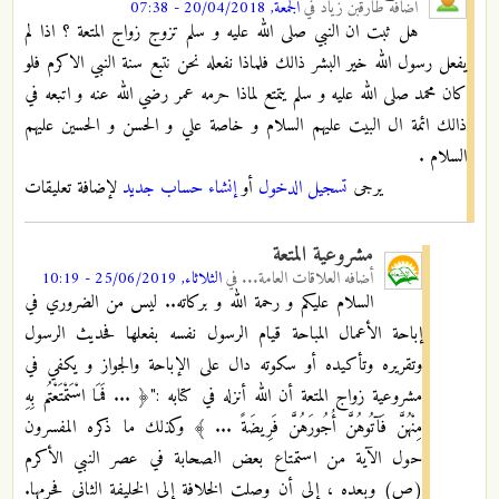
أضافه
طارقبن زياد
في
الجمعة, 20/04/2018 - 07:38
هل ثبت ان النبي صلى الله عليه و سلم تزوج زواج المتعة ؟ اذا لم
يفعل رسول الله خير البشر ذالك فلماذا نفعله نحن نتبع سنة النبي الاكرم فلو
كان محمد صلى الله عليه و سلم يتمتع لماذا حرمه عمر رضي الله عنه و اتبعه في
ذالك ائمة ال البيت عليهم السلام و خاصة علي و الحسن و الحسين عليهم
السلام .
يرجى
تسجيل الدخول
أو
إنشاء حساب جديد
لإضافة تعليقات
مشروعية المتعة
أضافه
العلاقات العامة...
في
الثلاثاء, 25/06/2019 - 10:19
السلام عليكم و رحمة الله و بركاته.. ليس من الضروري في
إباحة الأعمال المباحة قيام الرسول نفسه بفعلها فحديث الرسول
وتقريره وتأكيده أو سكوته دال على الإباحة والجواز و يكفي في
مشروعية زواج المتعة أن الله أنزله في كتابه :"﴿ ... فَمَا اسْتَمْتَعْتُم بِهِ
مِنْهُنَّ فَآتُوهُنَّ أُجُورَهُنَّ فَرِيضَةً ... ﴾ وكذلك
ما ذكره المفسرون
حول الآية من استمتاع بعض الصحابة في عصر النبي الأكرم
(ص) وبعده ، إلى أن وصلت الخلافة إلى الخليفة الثاني فحرمها.