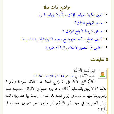
مواضيع ذات صلة
الذين ينكرون الزواج المؤقت ، يقبلون بزواج المسيار
ما هو الزواج المؤقت؟
ما هي شروط الزواج المؤقت ؟
كيف نعالج مشكلة العزوبة مع وجود الشهوة الجنسية الشديدة
الجنس في التصور الاسلامي ازمة ام ضرورة
8 تعليقات
غير تمتع الائمة
أضافه
ابو خالد
في
السبت, 20/09/2014 - 03:36
انكاركم لتمتع الائمة على ان زواج االمتعة فيه اخلال بالمروءة والكرامة
للائمة لذا لا يليق بالصحابة كذلك . فما ورد عنهم في الاقوال الصحيحة علتها
وضروريتها سببا للرخصة في زواج المتعة .ثم منعت الرخصة بها عند زوال العلة
فبطل العمل بها في عهد النبي الاكرم قبل ما ورد عن عمر بن الخطاب فما
رأيكم ؟