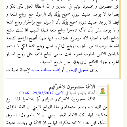
غير معصومين و يختلفون بينهم في الفتاوى و الله أعطانا العقل لكي نفكر و
بصراحة لا يوجد حديث نبوي صحيح يؤكد بان الرسول منع زواج المتعة و
ايضا لا يوجد حديث نبوي صحيح يؤكد بأن الرسول سمح بإستمرار زواج المتعة
و لا يوجد دليل بأن الأئمة تزوجوا زواج متعة فلهذا السبب انا لست مقتنع
بزواج المتعة و اجتنبه لانه موضوع خلاف و شبهة فلهذا أنصح المراجع الشيعية
المحترمة بتوعية الناس بافضلية الزواج الدائم و تجنب زواج المتعة لكي لا يستغله
شياطين الانس لممارسة الحرام تحت مسمى زواج المتعة مثل زواج المسيار
المحرم و جهاد النكاح الذي يحلله بعض شيوخ السلغية .
يرجى
تسجيل الدخول
أو
إنشاء حساب جديد
لإضافة تعليقات
الائمة معصومون لاتحركهم
أضافه
برائية رافضية
في
الاثنين, 29/05/2017 - 00:46
الائمة معصومون لاتحركهم شهواتهم كي يحتاجوا لهذا النوع
من الزيجات. وعدم استخدامهم لهذا الزواج لايعني ان العقد المؤقت
مشكوك فيها. كان الامام الرضا يوصي ان لا يطعم ولده السويق
بالسكر. فهل هذه الاكلة مشكوك فيها مع ان الائمة في روايات عديدة