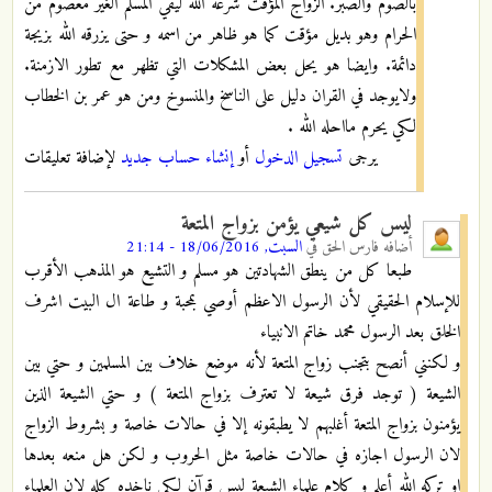
بالصوم والصبر. الزواج المؤقت شرعه الله ليقي المسلم الغير معصوم من
الحرام وهو بديل مؤقت كما هو ظاهر من اسمه و حتى يزرقه الله بزيجة
دائمة. وايضا هو يحل بعض المشكلات التي تظهر مع تطور الازمنة.
ولايوجد في القران دليل على الناسخ والمنسوخ ومن هو عمر بن الخطاب
لكي يحرم مااحله الله .
يرجى
تسجيل الدخول
أو
إنشاء حساب جديد
لإضافة تعليقات
ليس كل شيعي يؤمن بزواج المتعة
أضافه
فارس الحق
في
السبت, 18/06/2016 - 21:14
طبعا كل من ينطق الشهادتين هو مسلم و التشيع هو المذهب الأقرب
للإسلام الحقيقي لأن الرسول الاعظم أوصي بمحبة و طاعة ال البيت اشرف
الخلق بعد الرسول محمد خاتم الانبياء
و لكنني أنصح بتجنب زواج المتعة لأنه موضع خلاف بين المسلمين و حتي بين
الشيعة ( توجد فرق شيعة لا تعترف بزواج المتعة ) و حتي الشيعة الذين
يؤمنون بزواج المتعة أغلبهم لا يطبقونه إلا في حالات خاصة و بشروط الزواج
لان الرسول اجازه في حالات خاصة مثل الحروب و لكن هل منعه بعدها
او تركه الله أعلم و كلام علماء الشيعة ليس قرآن لكي ناخده كله لان العلماء