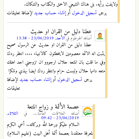
ولايفت برأيه. بل هناك الشيعي الاحمق والكذاب والشكاك.
يرجى
تسجيل الدخول
أو
إنشاء حساب جديد
لإضافة تعليقات
عطنا دليل من القران او حديث
أضافه
الخرطوم
في
الأحد, 23/06/2019 - 13:38
عطنا دليل من القران او حديث عن الرسول صحيح
يثبت انه الائمه معصومين لايخطئون كالانبياء ،،،، انتظر ردك
وفي ما قلت بان المتعه حلال ارجووو ان تزوجني احد اهلك
متعه دامها حلال وليست حرام وانتظر ردك ايضا بهذي وشكرا
يرجى
تسجيل الدخول
أو
إنشاء حساب جديد
لإضافة
تعليقات
عصمة الأئمة و زواج المتعة
أضافه
العلاقات العامة...
في
الثلاثاء,
25/06/2019 - 09:42
السلام عليكم ورحمة الله وبركاته.. أخي الكريم
لمعرفة معتقدنا بعصمة أئمة أهل البيت (عليهم السلام)