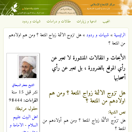
تجاوز إلى المحتوى الرئيسي
المجيب
ادعية و زيارات
مقالات و دراسات
شبهات و ردود
مركز
الرئيسية
»
شبهات و ردود
»
هل تزوج الائمة زواج المتعة ؟ ومن هم اولادهم
الإشعاع
أنت هنا
من المتعة ؟
الإسلامي
الأبحاث و المقالات المنشورة لا تعبر عن
رأي الموقع بالضرورة ، بل تعبر عن رأي
أصحابها
الشيخ جعفر السبحاني
هل تزوج الائمة زواج المتعة ؟ ومن هم
نشر قبل 15 سنة
اولادهم من المتعة ؟
القراءات:
98444
حقول مرتبطة:
نص الشبهة:
اهل البيت عليهم
هل تزوّج الأئمّة زواج المتعة ؟ ومن هم أولادهم من
السلام
-
الامامة و
المتعة ؟