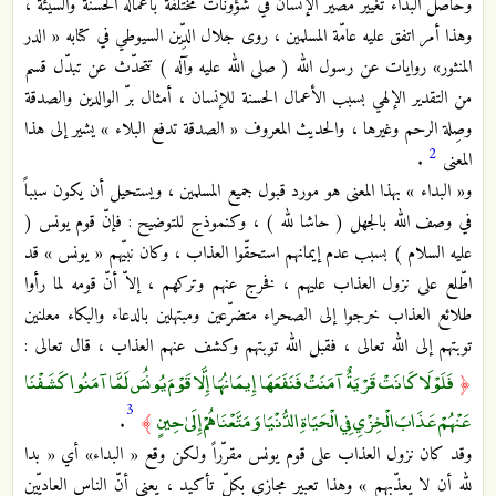
وحاصل البداء تغيير مصير الإنسان في شؤونات مختلفة بأعماله الحسنة والسيئة ،
وهذا أمر اتفق عليه عامّة المسلمين ، روى جلال الدِّين السيوطي في كتابه « الدر
المنثور» روايات عن رسول الله ( صلى الله عليه وآله ) تتحدّث عن تبدّل قسم
من التقدير الإلهي بسبب الأعمال الحسنة للإنسان ، أمثال برّ الوالدين والصدقة
وصِلة الرحم وغيرها ، والحديث المعروف « الصدقة تدفع البلاء » يشير إلى هذا
2
المعنى
.
و« البداء » بهذا المعنى هو مورد قبول جميع المسلمين ، ويستحيل أن يكون سبباً
في وصف الله بالجهل ( حاشا لله ) ، وكنموذج للتوضيح : فإنّ قوم يونس (
عليه السلام ) بسبب عدم إيمانهم استحقّوا العذاب ، وكان نبيّهم « يونس » قد
اطّلع على نزول العذاب عليهم ، فخرج عنهم وتركهم ، إلاّ أنّ قومه لما رأوا
طلائع العذاب خرجوا إلى الصحراء متضرّعين ومبتهلين بالدعاء والبكاء معلنين
توبتهم إلى الله تعالى ، فقبل الله توبتهم وكشف عنهم العذاب ، قال تعالى :
فَلَوْلَا كَانَتْ قَرْيَةٌ آمَنَتْ فَنَفَعَهَا إِيمَانُهَا إِلَّا قَوْمَ يُونُسَ لَمَّا آمَنُوا كَشَفْنَا
﴿
3
عَنْهُمْ عَذَابَ الْخِزْيِ فِي الْحَيَاةِ الدُّنْيَا وَمَتَّعْنَاهُمْ إِلَىٰ حِينٍ
.
﴾
وقد كان نزول العذاب على قوم يونس مقرّراً ولكن وقع « البداء» أي « بدا
لله أن لا يعذّبهم » وهذا تعبير مجازي بكلّ تأكيد ، يعني أنّ الناس العاديّين