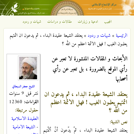
تجاوز إلى المحتوى الرئيسي
المجيب
ادعية و زيارات
مقالات و دراسات
شبهات و ردود
مركز
الرئيسية
»
شبهات و ردود
»
يعتقد الشيعة عقيدة البداء ، ثم يدعون ان ائمتهم
الإشعاع
أنت هنا
يعلمون الغيب ! فهل الائمة اعظم من الله ؟
الإسلامي
الأبحاث و المقالات المنشورة لا تعبر عن
رأي الموقع بالضرورة ، بل تعبر عن رأي
أصحابها
الشيخ جعفر السبحاني
يعتقد الشيعة عقيدة البداء ، ثم يدعون ان
نشر قبل 9 سنوات
ائمتهم يعلمون الغيب ! فهل الائمة اعظم
القراءات:
12360
من الله ؟
حقول مرتبطة:
العقيدة الاسلامية
نص الشبهة:
-
الشيعة الامامية
يعتقد الشيعة عقيدة البداء ، ثمّ يدّعون أنّ أئمّتهم