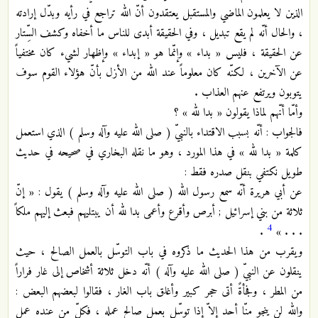
الذين لا يعلمون الماضي والمستقبل يعتقدون أنّ الله تراجع في رأيه وبدّل إرادته
، والحال أنّه لم يقع تبديل ، وفي الحقيقة أبدى للناس ما أخفاه وكشف السِّتار
عن الحقيقة ، فليس « بداء » وإنّما هو « إبداء » وإظهار لشيء كان مختفياً
عن الآخرين ، لكنّه كان معلوماً عند الله من الأزل بأنّ هؤلاء القوم سوف
يتوبون ويرتفع عنهم العذاب .
وأمّا أنّهم لماذا يقولون « بدا لله » ؟
فالجواب : أنّه بسبب الاقتداء بالنبيّ ( صلى الله عليه وآله وسلم ) الذي استعمل
كلمة « بدا لله » في هذا المورد ، وهو ما نقله البخاري في صحيحه في حديث
طويل نكتفي بنقل صدره فقط :
عن أبي هريرة أنّه سمع رسول الله ( صلى الله عليه وآله وسلم ) يقول : « إنّ
ثلاثة من بني إسرائيل ; أبرص وأقرع وأعمى بدا لله أن يبتليهم فبعث إليهم ملكاً
4
.
. . . »
ويقرب من هذا الحديث ما ذكروه في باب التوسّل بالعمل الصالح ، حيث
ينقلون عن النبيّ ( صلى الله عليه وآله ) أنّه دخل ثلاثة أشخاص إلى غار فراراً
من المطر ، وفجأةً أتى حجر كبير وأغلق باب الغار ، فقالوا لبعضهم البعض :
والله لن ينجو منّا أحد إلاّ إذا توسّل بعمل صالح عمله ، فكلّ من عنده عمل