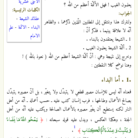
الاثنى عشرية
يعلمون الغيب ! فهل الأئمّة أعظم من الله ؟
الكلمات الرئيسية:
الجواب:
عقائد الشيعة
-
ولنترك هذا وننتقل إلى المطلبين اللّذين ذكرهما ، والظاهر
البداء
-
الائمة
-
علم
أنّه لا علاقة بينهما ، فذكر أنّ :
الامام
1 ـ الشيعة يعتقدون بالبداء .
2 ـ أئمّة الشيعة يعلمون الغيب .
وخرج إلى نتيجة وهي : أنّ أئمّة الشيعة أعظم من الله ( نعوذ بالله ) !
وهنا نوضح كلا النقطتين :
.1 . أما البداء
فمعناه أنّه ليس للإنسان مصير قطعي لا يتبدّل ولا يتغيّر ، بل أنّ مصيره يتبدّل
بصالح الأعمال وطالحها ، فرب إنسان كتب عليه ـ حسب أعماله ـ أنّه من أهل
النار لكنه يستطيع أن يغيّر مصيره بالأعمال الصالحة ويكتب عليه أنّه من أهل
يَمْحُو اللَّهُ مَا يَشَاءُ
الجنة ، وهكذا العكس ، ويدل عليه قوله سبحانه :
﴿
1
وَيُثْبِتُ وَعِنْدَهُ أُمُّ الْكِتَابِ
.
﴾