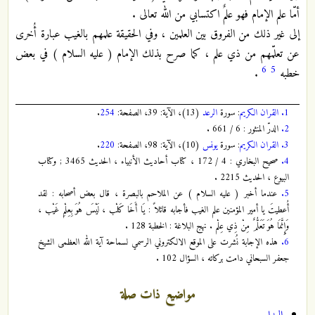
أمّا علم الإمام فهو علمٌ اكتسابي من الله تعالى .
إلى غير ذلك من الفروق بين العلمين ، وفي الحقيقة علمهم بالغيب عبارة أُخرى
عن تعلّمهم من ذي علم ، كما صرح بذلك الإمام ( عليه السلام ) في بعض
6
5
خطبه
.
1.
القران الكريم
: سورة
الرعد
(13)، الآية: 39، الصفحة:
254
.
2.
الدرّ المنثور : 6 / 661 .
3.
القران الكريم
: سورة
يونس
(10)، الآية: 98، الصفحة:
220
.
4.
صحيح البخاري : 4 / 172 ، كتاب أحاديث الأنبياء ، الحديث 3465 ; وكتاب
البيوع ، الحديث 2215 .
5.
عندما أخبر ( عليه السلام ) عن الملاحم بالبصرة ، قال بعض أصحابه : لقد
أُعطيتَ يا أمير المؤمنين علم الغيب فأجابه قائلاً : يَا أَخَا كَلْب ، لَيْسَ هُوَ بِعِلْمِ غَيْب ،
وَإِنَّمَا هُوَ تَعَلُّمٌ مِنْ ذِي عِلْم . نهج البلاغة : الخطبة 128 .
6.
هذه الإجابة نُشرت على الموقع الالكتروني الرسمي لسماحة آية الله العظمى الشيخ
جعفر السبحاني دامت بركاته ، السؤال 102 .
مواضيع ذات صلة