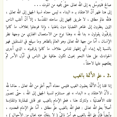
صالح فليتوسّل به إلى الله تعالى حتّى يُنجيه من الموت . . .
إلى هنا ظهر أنّ الاعتقاد بـ « البداء » ليس معناه نسبة الجهل إلى الله تعالى ،
فالله عالم مطلق ، لا طريق للجهل إلى ساحته المقدّسة ، إلاّ أنّ أغلب الناس
الذين ينظرون إلى ظاهر القضايا دون باطنها ، وإذا فوجئوا بخلاف ما كانوا
يترقبّون يقولون « بدا لله » وهذا نوع من الاستعمال المجازي من وجهة نظر
الإنسان ، أمّا من جهة الله تعالى وهو العالم بالظاهر وما سيقع في المستقبل فهو
بالنسبة إليه إبداء أي إظهار للناس خلاف ما كانوا يترقبونه ، الذي أجرى
الحوادث على هذا النحو بحيث تكون خافية على الناس في أوّل الأمر ثمّ
يطلعهم عليها لاحقاً .
.2 . علم الأئمة بالغيب
إذا قلنا إنّ الأئمّة يعلمون الغيب فليس معناه أنّهم أعلم من الله تعالى ـ حاشا لله
ـ لأنّ الاعتقاد بـ « البداء » غير مستلزم لنسبة الجهل إلى الله ، حتّى نتصوّر
تلك الأفضليّة ، ولنترك هذا ، فعلم الإمام بالغيب غير قابل للمقارنة والمقايسة
أصلاً بعلم الله تعالى ; فعلم الله بالغيب علمٌ مطلق ، أمّا علم الإمام فمحدود ،
وأيضاً فإنّ علم الله بالغيب هو أمرٌ ذاتيّ ( لا ينفكّ عنه بحال من الأحوال ) ،