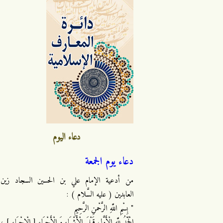
دعاء اليوم
دعاء يوم الجمعة
من أدعية الإمام علي بن الحسين السجاد زين
العابدين ( عليه السَّلام ) :
" بِسْمِ اللَّهِ الرَّحْمنِ الرَّحِيمِ
الْحَمْدُ لِلَّهِ الْأَوَّلِ قَبْلَ الْأَشْيَاءِ وَ الْأَحْيَاءِ [ الْإِحْيَاءِ ] ،