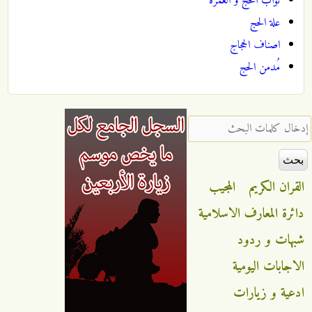
ثواب الحج و العمرة
علة الحج
اصناف الحجاج
مُدمن الحج
‏إدخال كلمات البحث ‏
القران الكريم
المجيب
دائرة المعارف الاسلامية
شبهات و ردود
الاجابات اليومية
ادعية و زيارات