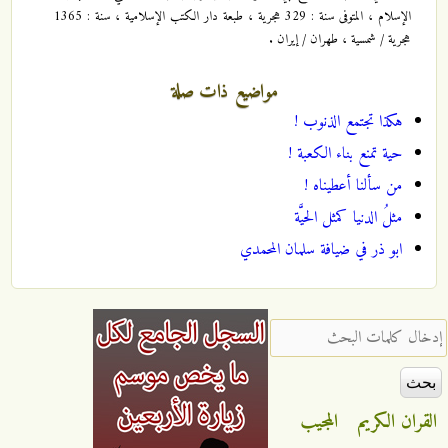
الإسلام ، المتوفى سنة : 329 هجرية ، طبعة دار الكتب الإسلامية ، سنة : 1365
هجرية / شمسية ، طهران / إيران .
مواضيع ذات صلة
هكذا تجتمع الذنوب !
حية تمنع بناء الكعبة !
من سألنا أعطيناه !
مثلُ الدنيا كمثل الحيَّة
ابو ذر في ضيافة سلمان المحمدي
‏إدخال كلمات البحث ‏
القران الكريم
المجيب