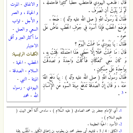
قَالَ : فَذَهَبَ الْيَهُودِيُّ فَاحْتَطَبَ حَطَباً كَثِيراً فَاحْتَمَلَهُ ،
و الانفاق
-
الموت
ثُمَّ لَمْ يَلْبَثْ أَنِ انْصَرَفَ .
و الحياة ، و العمر
فَقَالَ لَهُ رَسُولُ اللَّهِ ( صلى الله عليه وآله ) : ضَعْهُ .
و الأجل
-
ثواب
فَوَضَعَ الْحَطَبَ فَإِذَا أَسْوَدُ فِي جَوْفِ الْحَطَبِ عَاضٌّ عَلَى
السعي و العمل
-
عُودٍ .
ما أكثر العبر و أقل
فَقَالَ : يَا يَهُودِيُّ مَا عَمِلْتَ الْيَوْمَ ؟
الاعتبار
قَالَ : مَا عَمِلْتُ عَمَلًا إِلَّا حَطَبِي هَذَا احْتَمَلْتُهُ فَجِئْتُ بِهِ ،
الكلمات الرئيسية:
وَ كَانَ مَعِي كَعْكَتَانِ فَأَكَلْتُ وَاحِدَةً وَ تَصَدَّقْتُ
الحطب
-
الحية
-
بِوَاحِدَةٍ عَلَى مِسْكِينٍ .
السلام
-
الصدقة
-
فَقَالَ رَسُولُ اللَّهِ ( صلى الله عليه وآله ) : بِهَا دَفَعَ اللَّهُ
الميتة
-
النبي
-
عَنْهُ ، وَ قَالَ إِنَّ الصَّدَقَةَ تَدْفَعُ مِيتَةَ السَّوْءِ عَنِ الْإِنْسَانِ
اليهودي
-
رسول
3
.
"
الله
-
محمد
1.
أي الإمام جعفر بن محمد الصادق ( عليه السَّلام ) ، سادس أئمة أهل البيت (
عليهم السلام ) .
2.
الأسود : الحيَّة العظيمة .
3.
الكافي : 4 / 5 ، للشيخ أبي جعفر محمد بن يعقوب بن إسحاق الكُليني ، المُلَقَّب بثقة