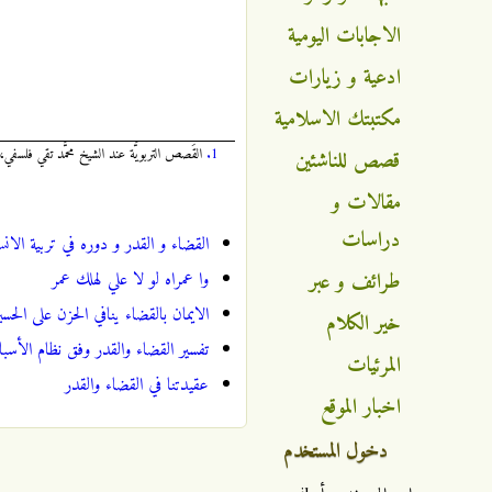
الاجابات اليومية
ادعية و زيارات
مكتبتك الاسلامية
1.
القَصص التربويَّة عند الشيخ محمَّد تقي فلسفي، 
قصص للناشئين
مقالات و
دراسات
القضاء و القدر و دوره في تربية الانس
طرائف و عبر
وا عمراه لو لا علي لهلك عمر
الايمان بالقضاء ينافي الحزن على الحسي
خير الكلام
تفسير القضاء والقدر وفق نظام الأسب
المرئيات
عقيدتنا في القضاء والقدر
اخبار الموقع
دخول المستخدم