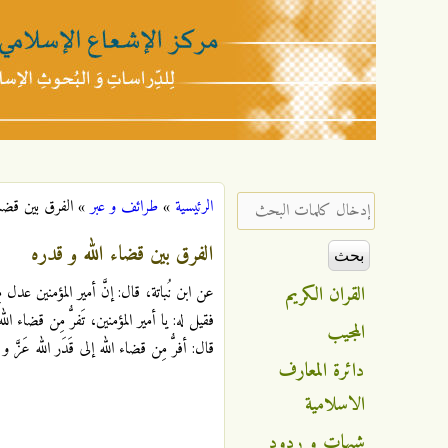
مركز
الإشعاع
‏إدخال كلمات البحث ‏
الرئيسية
»
طرائف و عبر
»
الفرق بين قضاء
أنت هنا
الإسلامي
الفرق بين قضاء الله و قدره
القران الكريم
عن ابن نُباتة، قال: إنَّ أمير المؤمنين ع
فقيل له: يا أمير المؤمنين، تَفرُّ مِن قضاء الله
المجيب
قال: أفرُّ مِن قضاء الله إلى قَدَر الله عَزَّ و 
دائرة المعارف
الاسلامية
شبهات و ردود