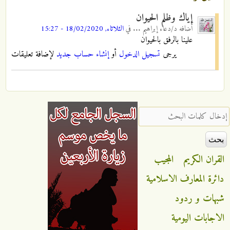
إياك وظلم الحيوان
أضافه
د/دعاء إبراهيم ...
في
الثلاثاء, 18/02/2020 - 15:27
علينا بالرفق بالحيوان
يرجى
تسجيل الدخول
أو
إنشاء حساب جديد
لإضافة تعليقات
‏إدخال كلمات البحث ‏
القران الكريم
المجيب
دائرة المعارف الاسلامية
شبهات و ردود
الاجابات اليومية