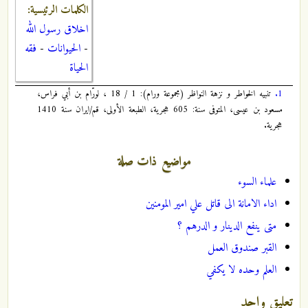
الكلمات الرئيسية:
اخلاق رسول الله
-
الحيوانات
-
فقه
الحياة
1.
تنبيه الخواطر و نزهة النواظر (مجموعة ورام): 1 / 18 ، لورّام بن أبي فراس،
مسعود بن عيسى، المتوفى سنة: 605 هجرية، الطبعة الأولى، قم/ايران سنة 1410
هجرية.
مواضيع ذات صلة
علماء السوء
اداء الامانة الى قاتل علي امير المومنين
متى ينفع الدينار و الدرهم ؟
القبر صندوق العمل
العلم وحده لا يكفي
تعليق واحد