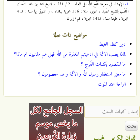
1.
الإرشاد في معرفة حُجَج الله على العباد : 2 / 231 ، للشيخ محمد بن محمد النُعمان
المُلقَّب بالشيخ المُفيد ، المولود سنة : 336 هجرية ببغداد ، و المتوفى بها سنة : 413
هجرية ، طبعة سنة : 1413 هجرية ، قم / إيران .
مواضيع ذات صلة
دور كظم الغيظ
لماذا يطلب الائمة في ادعيتهم المغفرة من الله فهل هم مذنبون ام ماذا؟
ما المقصود بكلمات الفَرَج ؟
ما معنى استغفار رسول الله و الأئمة و هم معصومون ؟
الراحة عند الموت
‏إدخال كلمات البحث ‏
القران الكريم
المجيب