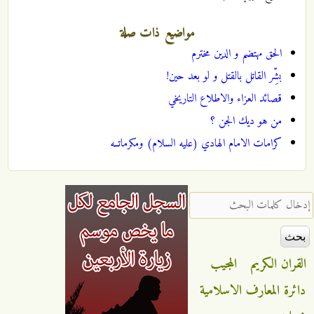
مواضيع ذات صلة
الحق مهتضم و الدين مخترم
بشِّر القاتل بالقتل و لو بعد حين!
قصائد العزاء والاطلاع التاريخي
من هو ديك الجن ؟
كرامات الامام الهادي (عليه السلام) ومكرماتــه
‏إدخال كلمات البحث ‏
القران الكريم
المجيب
دائرة المعارف الاسلامية