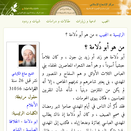
تجاوز إلى المحتوى الرئيسي
المجيب
ادعية و زيارات
مقالات و دراسات
شبهات و ردود
مركز
الرئيسية
»
المجيب
»
من هو أبو دُلامة ؟
الإشعاع
أنت هنا
من هو أبو دُلامة ؟
الإسلامي
أبو دُلامة هو زند أو زيد بن جون ، و كان غلاماً
حبشياً أسوداً ، و هو أحد الشعراء المعاصرين لخلفاء بني
العباس الثلاث الأوائل و هم السفاح و المنصور و
الشيخ صالح الكرباسي
نشر قبل 26 سنة
المهدي ، بل يعتبر شاعرهم و نديمهم الخاص ، إلا أنه
القراءات:
31056
لم يكن من الملتزمين دينياً ، شأنه شأن المقربين
حقول مرتبطة:
للعباسيين ، فكان يهوى المحرمات .
الأعلام
فقد ذُكر أن الناس في أيام المهدي صاموا شهر رمضان
الكلمات الرئيسية:
في صميم الصيف ، و كان أبو دُلامة إذ ذاك يطالب
ابو دلامة
-
الخلافة
المهدي العباسي بجائزة وعدها إياه ، فكتب إلى المهدي
العباسية
-
الشاعر