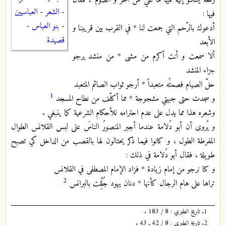
رقعة يشكو إليه فيها ما لقي من الحر و الصوم ، فقال
-
الشعر
-
العباسيين
فيها :
-
بنو العباس
-
أدعوك بالرّحم التي جمعت لنا * في القرب بين قريبنا و
قصيدة
الأبعد
ألا سمعت و أنت أكرم من مشى * من منشد يرجو
جزاء المنشد
حلّ الصيام فصمتُه متعبداً * أرجو ثواب الصائم المتعبد
1
و سجدت حتى جبهتي مشجوجة * مما أكلّف من نطاح المسجد
وشعره هذا مما يدل على عدم احترامه للأحكام الشرعية كما ينبغي .
و يُروى أن أبو دُلامة عندما أجبر المنصورُ الناسَ على لبس القلانس الطوال
المفرطة الطول ، و كانوا فيما ذكر يحتالون لها بالقصب من الداخل كي تصبح
طويلة ، فقال أبو دُلامة في ذلك :
و كنا نرجو من إمام زيادة * فزاد الإمام المصطفى في القلانس
2
تراها على هام الرجال كأنها * دنان يهود جُلِّلت بالبرانس
1.
تاريخ الطبري : 8 / 183 .
2.
تاريخ الطبري : 8 / 42 ـ 43 .