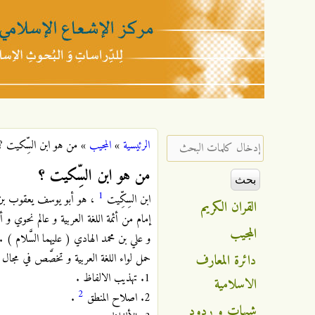
مركز
الإشعاع
‏إدخال كلمات البحث ‏
الرئيسية
»
المجيب
»
من هو ابن السِّكيت ؟
أنت هنا
الإسلامي
من هو ابن السِّكيت ؟
1
ابن السِكِّيت
، هو أبو يوسف يعقوب بن إ
القران الكريم
إمام من أئمة اللغة العربية و عالم نحوي و
المجيب
و علي بن محمد الهادي ( عليهما السَّلام ) .
دائرة المعارف
حمل لواء اللغة العربية و تخصَّص في مجال 
1. تهذيب الالفاظ .
الاسلامية
2
2. اصلاح المنطق
.
شبهات و ردود