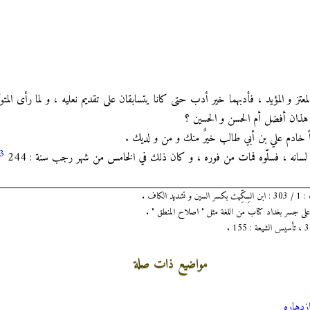
معتز و المؤيد ، فأدبهما خير أدب حتى كانا يتسابقان على تقديم نعليه ، و لما رأى المتو
ي هذان أفضل أم الحسن و الحسين ؟
اً خادم علي بن أبي طالب خيرٌ منك و من و لديك .
3
ا لسانه ، فسلّوه فمات من فوره ، و كان ذلك في الخامس من شهر رجب سنة : 244
كاف .
على جسر بغداد كتاب من اللغة مثل " اصلاح المنطق " .
مواضيع ذات صلة
إزدهاره