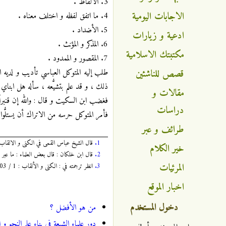
3. الألفاظ .
الاجابات اليومية
4. ما اتفق لفظه و اختلف معناه .
5. الأضداد .
ادعية و زيارات
6. المذكر و المؤنث .
مكتبتك الاسلامية
7. المقصور و الممدود .
قصص للناشئين
طلب إليه المتوكل العباسي تأديب و لديه ال
ذلك ، و قد علم بتشيُّعه ، سأله هل ابنا
مقالات و
فغضب ابن السكيت و قال : والله إن قنبر
دراسات
فأمر المتوكل حرسه من الاتراك أن يستلُّو
طرائف و عبر
1.
قال الشيخ عباس القمى في الكنى و الالقاب : 1 / 303 : ابن السِكِّيت بكسر السين و تشديد ال
خير الكلام
2.
قال ابن خلكان : قال بعض العلماء : ما عبر 
المرئيات
3.
انظر ترجمته في : الكنى و الألقاب : 1 / 303 ، تأسيس الشيعة : 155 .
اخبار الموقع
دخول المستخدم
من هو الأفضل ؟
دور علماء الشيعة في بناء علم النحو و 