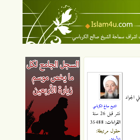
ي الجواد
الشيخ صالح الكرباسي
نشر قبل 26 سنة
القراءات:
35488
حقول مرتبطة: