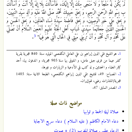
لَمْ يَكُنْ لَهُ مَلْجَأٌ وَ لَا مَنْجَى مِنْكَ إِلَّا إِلَيْكَ، فَأَسْأَلُكَ بِلَا إِلَهَ إِلَّا أَنْتَ وَ أَسْأَلُكَ
بِ بِسْمِ اللَّهِ الرَّحْمنِ الرَّحِيمِ‏، وَ بِحَقِّ حَبِيبِكَ مُحَمَّدٍ صَلَّى اللَّهُ عَلَيْهِ وَ آلِهِ سَيِّدِ النَّبِيِّينَ،
وَ بِحَقِّ عَلِيٍّ خَيْرِ الْوَصِيِّينَ، وَ بِحَقِّ فَاطِمَةَ سَيِّدَةِ نِسَاءِ الْعَالَمِينَ، وَ بِحَقِّ الْحَسَنِ وَ
الْحُسَيْنِ اللَّذَيْنِ جَعَلْتَهُمَا سَيِّدَيْ شَبَابِ أَهْلِ الْجَنَّةِ عَلَيْهِمْ أَجْمَعِينَ السَّلَامُ أَنْ تُصَلِّيَ
3
عَلَى مُحَمَّدٍ وَ آلِ مُحَمَّدٍ وَ أَنْ تُرِيَنِي مَيِّتِي فِي الْحَالِ الَّتِي هُوَ فِيهَا"
.
1.
هو الشيخ تقي الدين إبراهيم بن علي العاملي الكفعمي المولود سنة: 840 هجرية بقرية
كفر عيما من قرى جبل عامل، و المتوفى بها سنة 905 هجرية، و المدفون بها، أحد
كبار العلماء و المحدثين و له كتب في الأدعية و الزيارات و غيرها.
2.
المصباح: 49، للشيخ تقي الدين إبراهيم الكفعمي، الطبعة الثانية سنة: 1405
هجرية/انتشارات رضي، قم/إيران.
3.
المصدر السابق: 47.
مواضيع ذات صلة
صلاة ليلة الجمعة و ثوابها
دعاء الامام الكاظم ( عليه السلام ) دعاء سريع الاجابة
الدعاء عقيب صلاة المغرب (2) + صوت