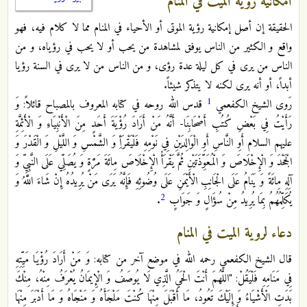
امكانية روية الميت في المنام
الحقيقة إن أصل إمكانية رؤية الموتى أو الأحياء في المنام مما لا كلام فيه، فهو
واقع و الكثير من الناس يوفق لمشاهدة من يحب أو لا يحب في رؤياه، و من
الناس من يرى في كل ليلة عدة رؤى، و من الناس من لا يرى في السنة رؤيا
أبداً، أو أنه يرى لكنه لا يتذكر شيئاً.
1
رَوى الشيخ الكفعمي
قدس الله روحه في كتابه المعروف بالمصباح قائلاً: وَ
رَأَيْتُ فِي بَعْضِ كُتُبِ أَصْحَابِنَا- أَنَّهُ مَنْ أَرَادَ رُؤْيَةَ أَحَدٍ مِنَ الْأَنْبِيَاءِ وَ الْأَئِمَّةِ
عليهم السلام‏ أَوِ النَّاسِ أَوِ الْوَالِدَيْنِ فِي نَوْمِهِ فَلْيَقْرَأِ وَ الشَّمْسِ وَ اللَّيْلِ وَ الْقَدْرَ وَ
الْجَحْدَ وَ الْإِخْلَاصَ وَ الْمُعَوِّذَتَيْنِ ثُمَّ يَقْرَأُ الْإِخْلَاصَ مِائَةَ مَرَّةٍ وَ يُصَلِّي عَلَى النَّبِيِّ وَ
آلِهِ مِائَةً وَ يَنَامُ عَلَى الْجَانِبِ الْأَيْمَنِ عَلَى وُضُوئِهِ فَإِنَّهُ يَرَى مَنْ يُرِيدُهُ إِنْ شَاءَ اللَّهُ وَ
2
يُكَلِّمُهُمُ بِمَا يُرِيدُ مِنْ سُؤَالٍ وَ جَوَابٍ
.
دعاء لروية الميت في المنام
قال الشيخ الكفعمي رحمه الله في موضع آخر من كتابه: وَ مَنْ أَرَادَ رُؤْيَا مَيِّتِهِ
فِي مَنَامِهِ فَلْيَقُلْ: "اللَّهُمَ‏ أَنْتَ‏ الْحَيُ‏ الَّذِي‏ لَا يُوصَفُ‏ وَ الْإِيمَانُ يُعْرَفُ مِنْهُ، مِنْكَ
بَدَتِ الْأَشْيَاءُ وَ إِلَيْكَ تَعُودُ، مَا أَقْبَلَ مِنْهَا كُنْتَ مَلْجَأَهُ وَ مَنْجَاهُ وَ مَا أَدْبَرَ مِنْهَا