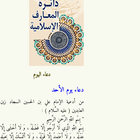
دعاء اليوم
دعاء يوم الأحد
من أدعية الإمام علي بن الحسين السجاد زين
العابدين ( عليه السَّلام ) :
" بِسْمِ اللَّهِ الرَّحْمنِ الرَّحِيمِ
بِسْمِ اللَّهِ الَّذِي لَا أَرْجُو إِلَّا فَضْلَهُ ، وَ لَا أَخْشَى إِلَّا
عَدْلَهُ ، وَ لَا أَعْتَمِدُ إِلَّا قَوْلَهُ ، وَ لَا أَتَمَسَّكُ إِلَّا بِحَبْلِهِ