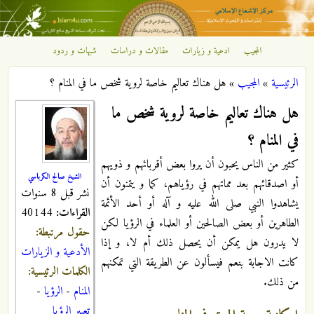
تجاوز إلى المحتوى الرئيسي
المجيب
ادعية و زيارات
مقالات و دراسات
شبهات و ردود
مركز
الرئيسية
»
المجيب
»
هل هناك تعاليم خاصة لروية شخص ما في المنام ؟
الإشعاع
أنت هنا
هل هناك تعاليم خاصة لروية شخص ما
الإسلامي
في المنام ؟
كثير من الناس يحبون أن يروا بعض أقربائهم و ذويهم
الشيخ صالح الكرباسي
أو اصدقائهم بعد مماتهم في رؤياهم، كما و يتمنون أن
نشر قبل 8 سنوات
يشاهدوا النبي صلى الله عليه و آله أو أحد الأئمة
القراءات:
40144
الطاهرين أو بعض الصالحين أو العلماء في الرؤيا لكن
حقول مرتبطة:
لا يدرون هل يمكن أن يحصل ذلك أم لا، و إذا
الأدعية و الزيارات
كانت الاجابة بنعم فيسألون عن الطريقة التي تمكنهم
الكلمات الرئيسية:
من ذلك.
المنام
-
الرؤيا
-
تعبير الرؤيا