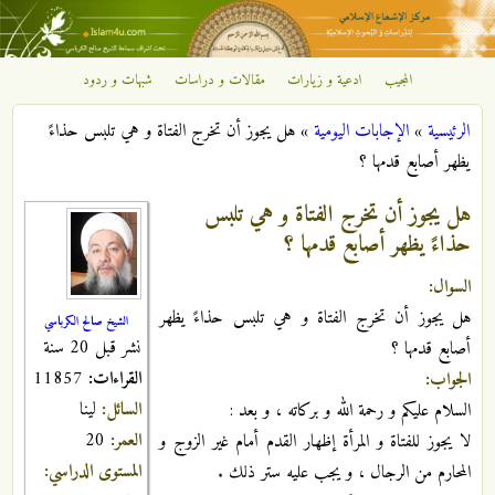
تجاوز إلى المحتوى الرئيسي
المجيب
ادعية و زيارات
مقالات و دراسات
شبهات و ردود
مركز
الرئيسية
»
الإجابات اليومية
»
هل يجوز أن تخرج الفتاة و هي تلبس حذاءً
الإشعاع
أنت هنا
يظهر أصابع قدمها ؟
الإسلامي
هل يجوز أن تخرج الفتاة و هي تلبس
حذاءً يظهر أصابع قدمها ؟
السوال:
هل يجوز أن تخرج الفتاة و هي تلبس حذاءً يظهر
الشيخ صالح الكرباسي
نشر قبل 20 سنة
أصابع قدمها ؟
القراءات:
11857
الجواب:
السائل:
لينا
السلام عليكم و رحمة الله و بركاته ، و بعد :
العمر:
20
لا يجوز للفتاة و المرأة إظهار القدم أمام غير الزوج و
المستوى الدراسي:
المحارم من الرجال ، و يجب عليه ستر ذلك .