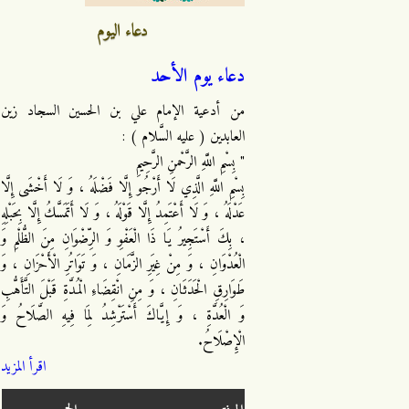
دعاء اليوم
دعاء يوم الأحد
من أدعية الإمام علي بن الحسين السجاد زين
العابدين ( عليه السَّلام ) :
" بِسْمِ اللَّهِ الرَّحْمنِ الرَّحِيمِ
بِسْمِ اللَّهِ الَّذِي لَا أَرْجُو إِلَّا فَضْلَهُ ، وَ لَا أَخْشَى إِلَّا
عَدْلَهُ ، وَ لَا أَعْتَمِدُ إِلَّا قَوْلَهُ ، وَ لَا أَتَمَسَّكُ إِلَّا بِحَبْلِهِ
، بِكَ أَسْتَجِيرُ يَا ذَا الْعَفْوِ وَ الرِّضْوَانِ مِنَ الظُّلْمِ وَ
الْعُدْوَانِ ، وَ مِنْ غِيَرِ الزَّمَانِ ، وَ تَوَاتُرِ الْأَحْزَانِ ، وَ
طَوَارِقِ الْحَدَثَانِ ، وَ مِنِ انْقِضَاءِ الْمُدَّةِ قَبْلَ التَّأَهُّبِ
وَ الْعُدَّةِ ، وَ إِيَّاكَ أَسْتَرْشِدُ لِمَا فِيهِ الصَّلَاحُ وَ
الْإِصْلَاحُ.
اقرأ المزيد