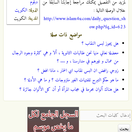
دبلوم
لمزيد من التفصيل يمكنك مراجعة إجابتنا السابقة من
الدولة:
الكويت
خلال الوصلة التالية :
المدينة:
الكويت
http://www.islam4u.com/daily_question_sh
ow.php?fq_id=623
مواضيع ذات صلة
هل يجوز لبس النقاب ؟
معضلة نعاني منها نحن طالبات الثانوية ، ألا و هي كثرة وجود الرجال
من عمال و غيرهم في مدارسنا ، و ... ؟
زوجي رافض ان البس نقاب اي الخمار ، ماذا افعل ؟
ما هو حكم التبرج للفتيات الغير متزوجات ؟ و ما هي الأدلة ؟
هل هناك ألوان محرمة في حجاب المرأة أو أن كل الألوان جائزة ؟
‏إدخال كلمات البحث ‏