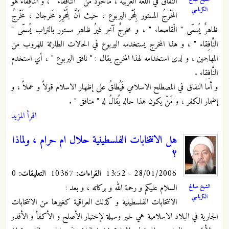
النفاقُ في اللغة العربية ، مأخوذٌ من " النَّافِقاء " ، و النَّافِقاءُ هو
الكرباسي
المَخْرجُ المستور لِجُحْر اليربوع ، حيث أنَّ لجُحْرِهِ مَخرجان ، مَخْرجٌ
ظاهرٌ يُسمّى " الْقاصعاء " ، و مخرجٌ آخر غيرُ ظاهر مستور بالتراب يُسمّى "
النَّافِقاء " ، و هذا المخرج يستخدمه اليربوع في الحالات الطارئة للهروب من
المهاجمين ، و لدى استخدامه لهذا المخرج يقال : " نافق اليربوع " ، أي استخدم
النَّافِقاء .
و أما النفاق في المصطلح الاسلامي فَيُطلقُ على إظهار الاسلام قولاً و عملاً ، و
إضمار الكفر ، و مَنْ يكون هذا حاله يُقالُ له " منافق " .
اقرأ المزيد
هل الانتخابات الفلسطينية حلال ام حرام ، ولماذا
؟
28/01/2006 - 13:52
القراءات:
10367
التعليقات:
0
السلام عليكم و رحمة الله و بركاته ، و بعد :
الشيخ صالح
الكرباسي
الانتخابات الفلسطينية و كذلك العراقية كغيرها من الانتخابات
الجارية في البلاد الاسلامية هي خير وسيلة لإختيار الأصلح و الأكفأ و الأقدر