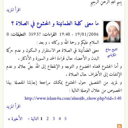
بِسْمِ اللّهِ الرَّحْمَنِ الرَّحِيمِ
اقرأ المزيد
ما معنى كلمة الطمانينة و الخشوع في الصلاة ؟
19/01/2006 - 19:40
القراءات:
35937
التعليقات:
0
السلام عليكم و رحمة الله و بركاته ، و بعد :
الشيخ صالح
معنى الطمأنينة في الصلاة هو الاستقرار و السكون و عدم حركة
الكرباسي
البدن و الأعضاء حال قراءة الحمد و السورة و الأذكار .
و أما الخشوع فمعناه الخضوع و التوجه و الإنقطاع إلى الله جلَّ جلاله و عدم
الإلتفات إلى الأطراف حال الصلاة .
و لمزيد من التفصيل حول الخشوع يمكنك مراجعة إجابتنا المفصلة بهذا
الخصوص من خلال الوصلة التالية :
http://www.islam4u.com/almojib_show.php?rid=540
اقرأ المزيد
5
4
3
2
1
التالية ›
الأخيرة »
الصفحات