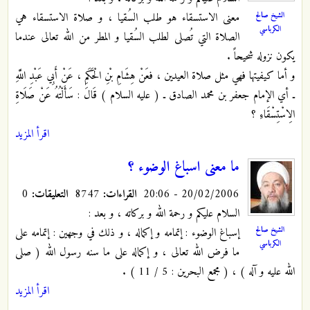
الشيخ صالح
معنى الاستسقاء هو طلب السُقيا ، و صلاة الاستسقاء هي
الكرباسي
الصلاة التي تُصلى لطلب السُقيا و المطر من الله تعالى عندما
يكون نزوله شحيحاً .
و أما كيفيتها فهي مثل صلاة العيدين ، فعَنْ هِشَامِ بْنِ الْحَكَمِ ، عَنْ ‏أَبِي عَبْدِ اللَّهِ
ـ أي الإمام جعفر بن محمد الصادق ـ ( عليه السلام ) قَالَ : سَأَلْتُهُ عَنْ صَلَاةِ
الِاسْتِسْقَاءِ ؟
اقرأ المزيد
ما معنى اسباغ الوضوء ؟
20/02/2006 - 20:06
القراءات:
8747
التعليقات:
0
السلام عليكم و رحمة الله و بركاته ، و بعد :
الشيخ صالح
إسباغ الوضوء : إتمامه و إكماله ، و ذلك في وجهين : إتمامه على
الكرباسي
ما فرض الله تعالى ، و إكماله على ما سنه رسول الله ( صلى
الله عليه و آله ) ، ( مجمع البحرين : 5 / 11 ) .
اقرأ المزيد