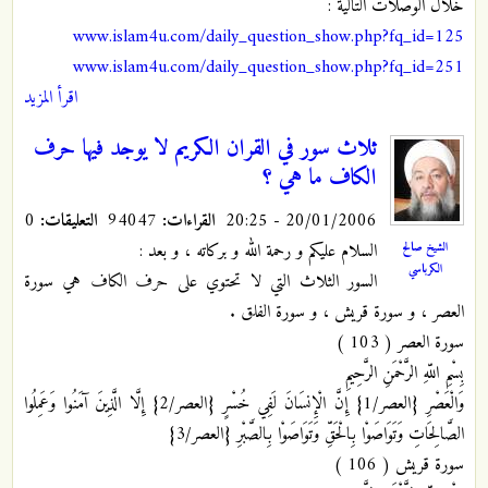
خلال الوصلات التالية :
www.islam4u.com/daily_question_show.php?fq_id=125
www.islam4u.com/daily_question_show.php?fq_id=251
اقرأ المزيد
ثلاث سور في القران الكريم لا يوجد فيها حرف
الكاف ما هي ؟
20/01/2006 - 20:25
القراءات:
94047
التعليقات:
0
السلام عليكم و رحمة الله و بركاته ، و بعد :
الشيخ صالح
الكرباسي
السور الثلاث التي لا تحتوي على حرف الكاف هي سورة
العصر ، و سورة قريش ، و سورة الفلق .
سورة العصر ( 103 )
بِسْمِ اللّهِ الرَّحْمَنِ الرَّحِيمِ
وَالْعَصْرِ {العصر/1} إِنَّ الْإِنسَانَ لَفِي خُسْرٍ {العصر/2} إِلَّا الَّذِينَ آمَنُوا وَعَمِلُوا
الصَّالِحَاتِ وَتَوَاصَوْا بِالْحَقِّ وَتَوَاصَوْا بِالصَّبْرِ {العصر/3}
سورة قريش ( 106 )