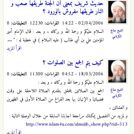
حديث شريف بمعنى أن الجنة طريقها صعب و
النار طريقها مفروش بالورود ؟
02/04/2006 - 14:22
القراءات:
12230
التعليقات:
0
السلام عليكم و رحمة الله و بركاته ، و بعد : قال الإمام أمير
الشيخ صالح
الكرباسي
المؤمنين علي بن أبي طالب ( عليه السلام ) في خطبة له : " ...
اقرأ المزيد
كيف يتم الجمع بين الصلوات ؟
18/03/2006 - 04:52
القراءات:
11300
التعليقات:
0
السلام عليكم و رحمة الله و بركاته ، و بعد :
الشيخ صالح
الجمع بين الصلاتين يتحقق بتقديم الصلاة اللاحقة على وقت
الكرباسي
فضيلتها و الإتيان بها بعد الفراغ من الصلاة الأولى في الظهرين
و العشائين .
و لمزيد من التفصيل يمكنك مراجعة اجابتنا السابقة من خلال الوصلة التالية :
http://www.islam4u.com/almojib_show.php?rid=513
اقرأ المزيد