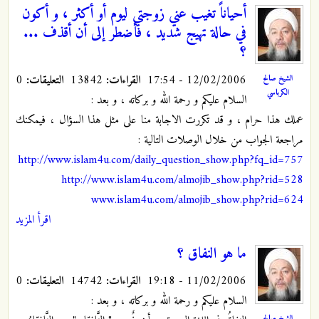
أحياناً تغيب عني زوجتي ليوم أو أكثر ، و أكون
في حالة تهيج شديد ، فأضطر إلى أن أقذف ...
؟
12/02/2006 - 17:54
القراءات:
13842
التعليقات:
0
الشيخ صالح
الكرباسي
السلام عليكم و رحمة الله و بركاته ، و بعد :
عملك هذا حرام ، و قد تكررت الاجابة منا على مثل هذا السؤال ، فيمكنك
مراجعة الجواب من خلال الوصلات التالية :
http://www.islam4u.com/daily_question_show.php?fq_id=757
http://www.islam4u.com/almojib_show.php?rid=528
www.islam4u.com/almojib_show.php?rid=624
اقرأ المزيد
ما هو النفاق ؟
11/02/2006 - 19:18
القراءات:
14742
التعليقات:
0
السلام عليكم و رحمة الله و بركاته ، و بعد :
الشيخ صالح