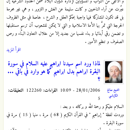
و الأتقى من النواب و المسؤولين لإدارة شؤون البلاد ضمن الحدود الشرعية إن
عبَّرت عن أراء الناخبين و كانت سليمة عن الغش و التزوير ، و هي غير محرمة
بل قد تكون المشاركة فيها واجبة بحكم العقل و الشرع ، خاصة في مثل الظروف
الحرجة التي تمرُّ بها الأمة الاسلامية و التي لا يمكن للشعوب أن ترسم مستقبلها
و تضمن رقي أبنائها و بناء نفسها من جديد إلا من خلال التعاون البنَّاء و رص
الصفوف و تنظيم الأمور .
اقرأ المزيد
لماذا ورد اسم سيدنا ابراهيم عليه السلام في سورة
البقرة ابراهم بدل ابراهيم كما هو وارد في باقي ...
؟
28/01/2006 - 10:09
القراءات:
122260
التعليقات:
الشيخ صالح
الكرباسي
5
السلام عليكم و رحمة الله و بركاته ، و بعد :
وردت لفظة " إبراهيم " في القرآن الكريم ( 68 ) مرة ، منها ( 15 ) مرة في
سورة البقرة .