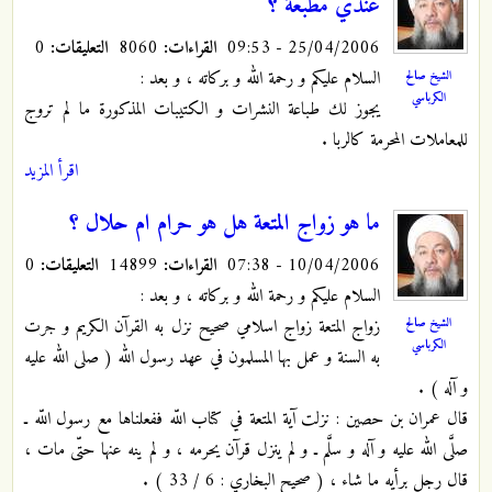
عندي مطبعة ؟
25/04/2006 - 09:53
القراءات:
8060
التعليقات:
0
السلام عليكم و رحمة الله و بركاته ، و بعد :
الشيخ صالح
الكرباسي
يجوز لك طباعة النشرات و الكتيبات المذكورة ما لم تروج
للمعاملات المحرمة كالربا .
اقرأ المزيد
ما هو زواج المتعة هل هو حرام ام حلال ؟
10/04/2006 - 07:38
القراءات:
14899
التعليقات:
0
السلام عليكم و رحمة الله و بركاته ، و بعد :
الشيخ صالح
زواج المتعة زواج اسلامي صحيح نزل به القرآن الكريم و جرت
الكرباسي
به السنة و عمل بها المسلمون في عهد رسول الله ( صلى الله عليه
و آله ) .
قال عمران بن حصين : نزلت آية المتعة في كتاب اللّه ففعلناها مع رسول اللّه ـ
صلَّى الله عليه و آله و سلَّم ـ و لم ينزل قرآن يحرمه ، و لم ينه عنها حتّى مات ،
قال رجل برأيه ما شاء ، ( صحيح البخاري : 6 / 33 ) .