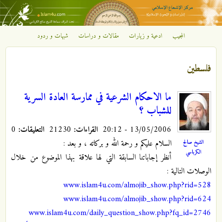
تجاوز إلى المحتوى الرئيسي
المجيب
ادعية و زيارات
مقالات و دراسات
شبهات و ردود
مركز
الإشعاع
فلسطين
الإسلامي
ما الاحكام الشرعية في ممارسة العادة السرية
للشباب ؟
13/05/2006 - 20:12
القراءات:
21230
التعليقات:
0
السلام عليكم و رحمة الله و بركاته ، و بعد :
الشيخ صالح
الكرباسي
أنظر إجاباتنا السابقة التي لها علاقة بهذا الموضوع من خلال
الوصلات التالية :
www.islam4u.com/almojib_show.php?rid=528
www.islam4u.com/almojib_show.php?rid=624
www.islam4u.com/daily_question_show.php?fq_id=2746