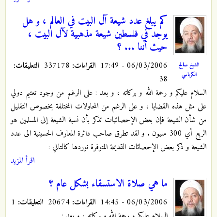
كم يبلغ عدد شيعة آل البيت في العالم ، و هل
يوجد في فلسطين شيعة مذهبية لآل البيت ،
حيث أننا ... ؟
06/03/2006 - 17:49
القراءات:
337178
التعليقات:
الشيخ صالح
الكرباسي
38
السلام عليكم و رحمة الله و بركاته ، و بعد : على الرغم من وجود تعتيم دولي
على مثل هذه القضايا ، و على الرغم من المحاولات المختلفة بخصوص التقليل
من شأن الشيعة فإن بعض الإحصائيات تذكر بأن نسبة الشيعة إلى المسلمين هو
الربع أي 300 مليون . و لقد تطرق صاحب دائرة المعارف الحسينية الى عدد
الشيعة و ذكر بعض الإحصائات القديمة المتوفرة نوردها كالتالي :
اقرأ المزيد
ما هي صلاة الاستسقاء بشكل عام ؟
06/03/2006 - 14:45
القراءات:
20674
التعليقات:
1
السلام عليكم و رحمة الله و بركاته ، و بعد :