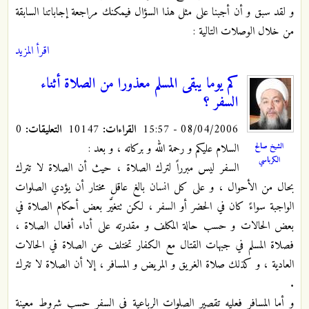
و لقد سبق و أن أجبنا على مثل هذا السؤال فيمكنك مراجعة إجاباتنا السابقة
من خلال الوصلات التالية :
اقرأ المزيد
كم يوما يبقى المسلم معذورا من الصلاة أثناء
السفر ؟
08/04/2006 - 15:57
القراءات:
10147
التعليقات:
0
السلام عليكم و رحمة الله و بركاته ، و بعد :
الشيخ صالح
الكرباسي
السفر ليس مبرراً لترك الصلاة ، حيث أن الصلاة لا تترك
بحال من الأحوال ، و على كل انسان بالغ عاقل مختار أن يؤدي الصلوات
الواجبة سواءً كان في الحضر أو السفر ، لكن تتغيَّر بعض أحكام الصلاة في
بعض الحالات و حسب حالة المكلف و مقدرته على أداء أفعال الصلاة ،
فصلاة المسلم في جبهات القتال مع الكفار تختلف عن الصلاة في الحالات
العادية ، و كذلك صلاة الغريق و المريض و المسافر ، إلا أن الصلاة لا تترك
.
و أما المسافر فعليه تقصير الصلوات الرباعية في السفر حسب شروط معينة