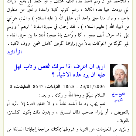
و الملاحظ هو أن رسم الخط لهذه الكلمة مختلف و غير متحد في جميع الآيات
التي وردت فيها هذه الكلمة ، رغم كونها كلمة واحدة و تُعبِّرُ عن منطوق
واحدٍ ، و يراد منها معنى واحد أي خليل الله ( عليه السلام ) و الذي هو نبي
من أنبياء الله ( عليهم السلام ) ، فقد رُسمت في سورة البقرة " ابرهم " و رُسم
على الراء حرف ألف صغير ، كما و رُسمت ياءٌ صغيرة أعلا ما بين حرفي الهاء و
الميم كحركة من الحركات بدلاً من إبرازهما كحرفين كاملين ضمن حروف الكلمة .
اقرأ المزيد
اريد ان اعرف اذا سرقك شخص و تاب فهل
عليه ان يرد هذه الاشياء ؟
23/01/2006 - 18:25
القراءات:
8647
التعليقات:
0
السلام عليكم و رحمة الله و بركاته ، و بعد :
الشيخ صالح
الكرباسي
نعم يجب رد ما أخذه تماماً ، و لا تتحقق التوبة إلا بالرد أو
بالتعويض ، أو بإبراء صاحب المال للسارق ، و بدون ذلك يكون كالمستهزء
بالتوبة .
و لمزيد من المعلومات عن التوبة و شروطها يمكنك مراجعة إجاباتنا السابقة من