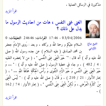
مذكورة في الرسائل العملية .
اقرأ المزيد
الغنى غنى النفس ، هات من احاديث الرسول ما
يدل على ذلك ؟
03/04/2006 - 17:46
القراءات:
24646
التعليقات:
0
السلام عليكم و رحمة الله و بركاته ، و بعد : رَوى الإمامُ جعفر
الشيخ صالح
الكرباسي
بن محمد الصادق ( عليه السلام ) عن جده رسول الله ( صلى
الله عليه و آله ) أنه قال : " َ خَيْرَ الْغِنَى غِنَى النَّفْس " ، ( من لا يحضره الفقيه
: 4 / 402 ) . و جاء في خطبة الرسول ( صلى الله عليه و آله ) : " ... وَ
خَيْرَ الْغِنَى غِنَى النَّفْسِ وَ خَيْرَ الزَّادِ التَّقْوَى وَ رَأْسَ الْحِكْمَةِ مَخَافَةُ اللَّهِ ... " ، (
بحار الأنوار : 21 / 210 ) . وَ قَالَ ( صلى الله عليه و آله ) : " لَيْسَ الْغِنَى
مِنْ كَثْرَةِ الْعَرْضِ ، وَ لَكِنَّ الْغِنَى غِنَى النَّفْسِ " ، ( بحار الأنوار : 74 / 162
) .
اقرأ المزيد