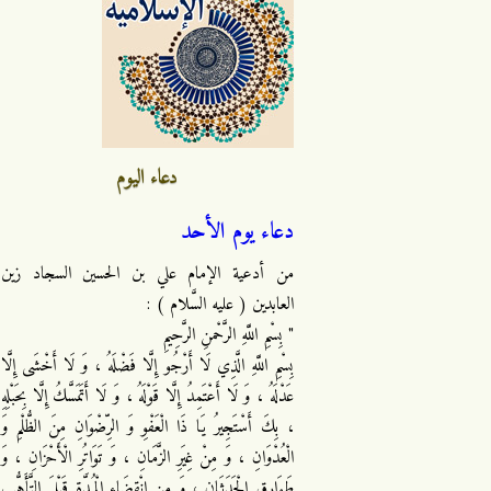
دعاء اليوم
دعاء يوم الأحد
من أدعية الإمام علي بن الحسين السجاد زين
العابدين ( عليه السَّلام ) :
" بِسْمِ اللَّهِ الرَّحْمنِ الرَّحِيمِ
بِسْمِ اللَّهِ الَّذِي لَا أَرْجُو إِلَّا فَضْلَهُ ، وَ لَا أَخْشَى إِلَّا
عَدْلَهُ ، وَ لَا أَعْتَمِدُ إِلَّا قَوْلَهُ ، وَ لَا أَتَمَسَّكُ إِلَّا بِحَبْلِهِ
، بِكَ أَسْتَجِيرُ يَا ذَا الْعَفْوِ وَ الرِّضْوَانِ مِنَ الظُّلْمِ وَ
الْعُدْوَانِ ، وَ مِنْ غِيَرِ الزَّمَانِ ، وَ تَوَاتُرِ الْأَحْزَانِ ، وَ
طَوَارِقِ الْحَدَثَانِ ، وَ مِنِ انْقِضَاءِ الْمُدَّةِ قَبْلَ التَّأَهُّبِ