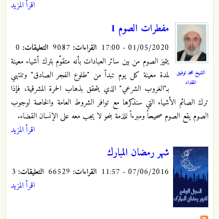
اقرأ المزيد
مفطرات الصوم 1
01/05/2020 - 17:00
القراءات:
9087
التعليقات:
0
يتميز الصوم من بين سائر العبادات بأنه متقوّم بترك أشياء معينة
الشيخ محمد توفيق
لمدة معينة كل يوم تبدأ من "طلوع الفجر الصادق" وتنتهي
المقداد
بـ"الغروب الشرعي" الذي يتحقق بذهاب الحمرة المشرقية، فإذا
ترك الصائم الأشياء التي سنذكرها مع توافر الشروط العامة والخاصة لوجوب
الصوم يقع الصوم صحيحاً ومبرءاً للذمة بنحو لا يجب معه على الإنسان القضاء.
اقرأ المزيد
شهر رمضان المبارك
07/06/2016 - 11:57
القراءات:
66529
التعليقات:
3
اقرأ المزيد