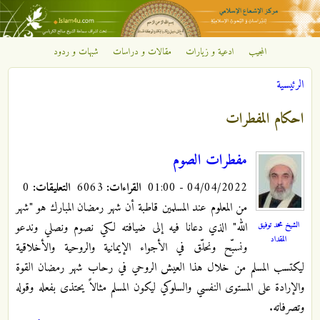
تجاوز إلى المحتوى الرئيسي
المجيب
ادعية و زيارات
مقالات و دراسات
شبهات و ردود
مركز
الرئيسية
الإشعاع
أنت هنا
احكام المفطرات
الإسلامي
مفطرات الصوم
04/04/2022 - 01:00
القراءات:
6063
التعليقات:
0
من المعلوم عند المسلمين قاطبة أن شهر رمضان المبارك هو "شهر
الشيخ محمد توفيق
الله" الذي دعانا فيه إلى ضيافته لكي نصوم ونصلي وندعو
المقداد
ونسبّح ونحلّق في الأجواء الإيمانية والروحية والأخلاقية
ليكتسب المسلم من خلال هذا العيش الروحي في رحاب شهر رمضان القوة
والإرادة على المستوى النفسي والسلوكي ليكون المسلم مثالاً يحتذى بفعله وقوله
وتصرفاته.