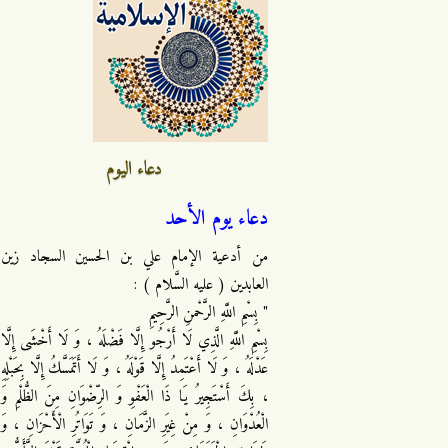
دعاء اليوم
دعاء يوم الأحد
من أدعية الإمام علي بن الحسين السجاد زين
العابدين ( عليه السَّلام ) :
" بِسْمِ اللَّهِ الرَّحْمنِ الرَّحِيمِ
بِسْمِ اللَّهِ الَّذِي لَا أَرْجُو إِلَّا فَضْلَهُ ، وَ لَا أَخْشَى إِلَّا
عَدْلَهُ ، وَ لَا أَعْتَمِدُ إِلَّا قَوْلَهُ ، وَ لَا أَتَمَسَّكُ إِلَّا بِحَبْلِهِ
، بِكَ أَسْتَجِيرُ يَا ذَا الْعَفْوِ وَ الرِّضْوَانِ مِنَ الظُّلْمِ وَ
الْعُدْوَانِ ، وَ مِنْ غِيَرِ الزَّمَانِ ، وَ تَوَاتُرِ الْأَحْزَانِ ، وَ