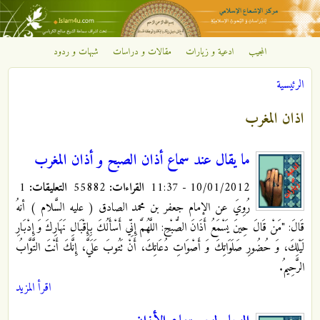
تجاوز إلى المحتوى الرئيسي
المجيب
ادعية و زيارات
مقالات و دراسات
شبهات و ردود
مركز
الرئيسية
الإشعاع
أنت هنا
اذان المغرب
الإسلامي
ما يقال عند سماع أذان الصبح و أذان المغرب
10/01/2012 - 11:37
القراءات:
55882
التعليقات:
1
رُوِيَ عن الإمام جعفر بن محمد الصادق ( عليه السَّلام ) أنهُ
قَالَ: "مَنْ قَالَ حِينَ يَسْمَعُ أَذَانَ الصُّبْحِ: اللَّهُمَّ إِنِّي أَسْأَلُكَ بِإِقْبَالِ نَهَارِكَ وَ إِدْبَارِ
لَيْلِكَ، وَ حُضُورِ صَلَوَاتِكَ وَ أَصْوَاتِ دُعَاتِكَ، أَنْ تَتُوبَ عَلَيَّ، إِنَّكَ أَنْتَ التَّوَّابُ
الرَّحِيمُ.
اقرأ المزيد