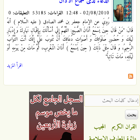
الدعاء لدى سماع الأذان
02/08/2010 - 12:48
القراءات:
53185
التعليقات:
0
رُوِيَ عن الإمام جعفر بن محمد الصادق ( عليه السَّلام ) أنهُ
قَالَ: "مَنْ قَالَ حِينَ يَسْمَعُ أَذَانَ الصُّبْحِ: اللَّهُمَّ إِنِّي أَسْأَلُكَ بِإِقْبَالِ نَهَارِكَ وَ إِدْبَارِ
لَيْلِكَ وَ حُضُورِ صَلَوَاتِكَ وَ أَصْوَاتِ دُعَاتِكَ أَنْ تَتُوبَ عَلَيَّ إِنَّكَ أَنْتَ التَّوَّابُ
الرَّحِيمُ، وَ قَالَ مِثْلَ ذَلِكَ ( حِينَ يَسْمَعُ ) أَذَانَ الْمَغْرِبِ، ثُمَّ مَاتَ مِنْ يَوْمِهِ أَوْ
لَيْلَتِهِ، مَاتَ تَائِباً"
اقرأ المزيد
‏إدخال كلمات البحث ‏
القران الكريم
المجيب
دائرة المعارف الاسلامية