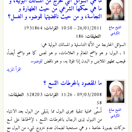
ما هي السوائل التي تخرج من المسالك البولية، و
ما هي حكمها الشرعي من حيث الطهارة و
النجاسة، و من حيث ناقضيتها للوضوء و الغسل؟
26/01/2011 - 10:50
القراءات:
1931864
الشيخ صالح
الكرباسي
التعليقات:
186
السوائل الخارجة من الآلة التناسلية و المسالك البولية هي:
1 ـ البول: و هو واضح المعالم و العلامات، و هو نجس كما هو واضح أيضاً،
فيجب تطهير الملابس و البدن إذا تلوثا به، و هو ناقض
للوضوء
.
اقرأ المزيد
ما المقصود بالخرطات التسع ؟
09/03/2008 - 11:26
القراءات:
528203
التعليقات:
58
الشيخ صالح
تُسمَّى عملية تنقية مجرى البول مما يتبقى من البول بعد الانتهاء
الكرباسي
من التبول لدى الرجال بالخرطات التسع ، لإشتمالها على تسع
حركات بصورة خاصة ، و هي مستحبة لضمان عدم خروج شيء من البول مع