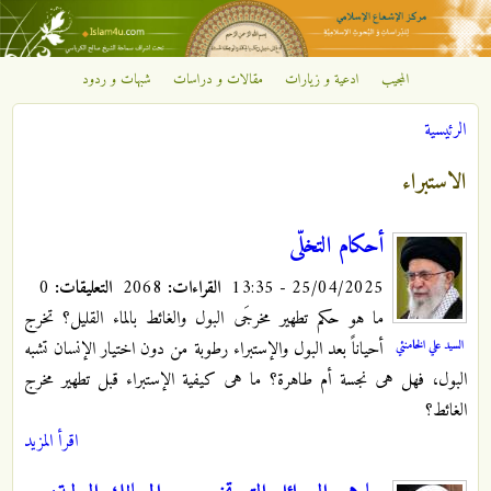
تجاوز إلى المحتوى الرئيسي
المجيب
ادعية و زيارات
مقالات و دراسات
شبهات و ردود
مركز
الرئيسية
الإشعاع
أنت هنا
الاستبراء
الإسلامي
أحکام التخلّی
25/04/2025 - 13:35
القراءات:
2068
التعليقات:
0
ما هو حکم تطهیر مخرجَی البول والغائط بالماء القلیل؟ تخرج
السيد علي الخامنئي
أحیاناً بعد البول والإستبراء رطوبة من دون اختیار الإنسان تشبه
البول، فهل هی نجسة أم طاهرة؟ ما هی کیفیة الإستبراء قبل تطهیر مخرج
الغائط؟
اقرأ المزيد