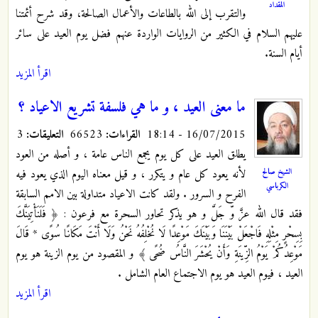
المقداد
والتقرب إلى الله بالطاعات والأعمال الصالحة، وقد شرح أئمتنا
عليهم السلام في الكثير من الروايات الواردة عنهم فضل يوم العيد على سائر
أيام السنة.
اقرأ المزيد
ما معنى العيد ، و ما هي فلسفة تشريع الاعياد ؟
16/07/2015 - 18:14
القراءات:
66523
التعليقات:
3
يطلق العيد على كل يوم يجمع الناس عامة ، و أصله من العود
الشيخ صالح
لأنه يعود كل عام و يتكرر ، و قيل معناه اليوم الذي يعود فيه
الكرباسي
الفرح و السرور . ولقد كانت الاعياد متداولة بين الامم السابقة
فقد قال الله عزَّ وّ جَلَّ و هو يذكر تحاور السحرة مع فرعون : ﴿ فَلَنَأْتِيَنَّكَ
بِسِحْرٍ مِثْلِهِ فَاجْعَلْ بَيْنَنَا وَبَيْنَكَ مَوْعِدًا لَا نُخْلِفُهُ نَحْنُ وَلَا أَنْتَ مَكَانًا سُوًى * قَالَ
مَوْعِدُكُمْ يَوْمُ الزِّينَةِ وَأَنْ يُحْشَرَ النَّاسُ ضُحًى ﴾ و المقصود من يوم الزينة هو يوم
العيد ، فيوم العيد هو يوم الاجتماع العام الشامل .
اقرأ المزيد