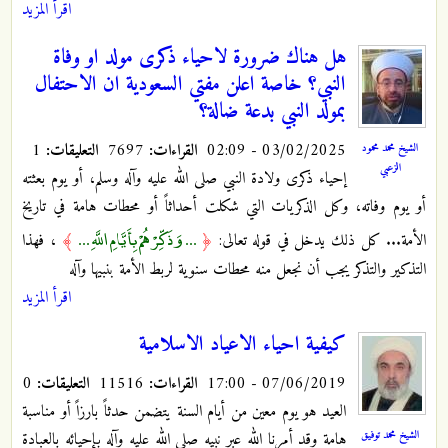
اقرأ المزيد
هل هناك ضرورة لاحياء ذكرى مولد او وفاة
النبي؟ خاصة اعلن مفتي السعودية ان الاحتفال
بمولد النبي بدعة ضالة؟
03/02/2025 - 02:09
القراءات:
7697
التعليقات:
1
الشيخ محمد محمود
الزعبي
إحياء ذكرى ولادة النبي صلى الله عليه وآله وسلم، أو يوم بعثته
أو يوم وفاته، وكل الذكريات التي شكلت أحداثاً أو محطات هامة في تاريخ
... وَذَكِّرْهُمْ بِأَيَّامِ اللَّهِ ...
الأمة... كل ذلك يدخل في قوله تعالى:
﴿
﴾
، فهذا
التذكير والتذكر يجب أن نجعل منه محطات سنوية لربط الأمة بنبيها وآله
اقرأ المزيد
كيفية احياء الاعياد الاسلامية
07/06/2019 - 17:00
القراءات:
11516
التعليقات:
0
العيد هو يوم معين من أيام السنة يتضمن حدثاً بارزاً أو مناسبة
الشيخ محمد توفيق
هامة وقد أمرنا الله عبر نبيه صلى الله عليه وآله بإحيائه بالعبادة