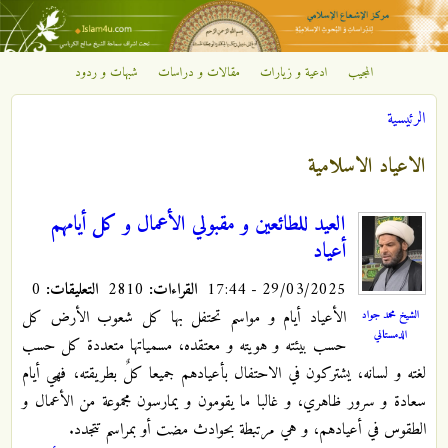
تجاوز إلى المحتوى الرئيسي
المجيب
ادعية و زيارات
مقالات و دراسات
شبهات و ردود
مركز
الرئيسية
الإشعاع
أنت هنا
الاعياد الاسلامية
الإسلامي
العيد للطائعين و مقبولي الأعمال و كل أيامهم
أعياد
29/03/2025 - 17:44
القراءات:
2810
التعليقات:
0
الأعياد أيام و مواسم تحتفل بها كل شعوب الأرض كل
الشيخ محمد جواد
الدمستاني
حسب بيئته و هويته و معتقده، مسمياتها متعددة كل حسب
لغته و لسانه، يشتركون في الاحتفال بأعيادهم جميعا كلٌ بطريقته، فهي أيام
سعادة و سرور ظاهري، و غالبا ما يقومون و يمارسون مجموعة من الأعمال و
الطقوس في أعيادهم، و هي مرتبطة بحوادث مضت أو بمراسم تتجدد.