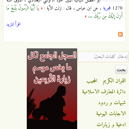
أبو الفضل شهاب الدين محمود الآلوسي البغدادي ، المتوفى سنة
1270
هجرية
، عن ابن عباس ، قال : نزلت الآية :
يَا أَيُّهَا الرَّسُولُ بَلِّغْ مَا
﴿
أُنزِلَ إِلَيْكَ مِن رَّبِّكَ ...
﴾
اقرأ المزيد
‏إدخال كلمات البحث ‏
القران الكريم
المجيب
دائرة المعارف الاسلامية
شبهات و ردود
الاجابات اليومية
ادعية و زيارات