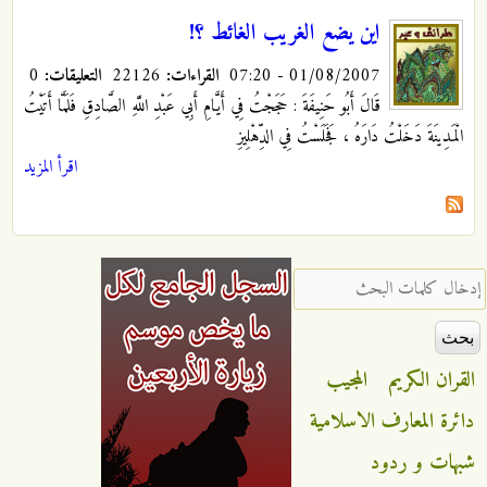
اين يضع الغريب الغائط ؟!
01/08/2007 - 07:20
القراءات:
22126
التعليقات:
0
قَالَ أَبُو حَنِيفَةَ
: حَجَجْتُ فِي أَيَّامِ أَبِي عَبْدِ اللَّهِ الصَّادِقِ
فَلَمَّا أَتَيْتُ
الْمَدِينَةَ دَخَلْتُ دَارَهُ ، فَجَلَسْتُ فِي الدِّهْلِيزِ
اقرأ المزيد
‏إدخال كلمات البحث ‏
القران الكريم
المجيب
دائرة المعارف الاسلامية
شبهات و ردود