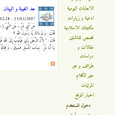
الاجابات اليومية
حد الغيبة و البهتان
ادعية و زيارات
23/02/2007 - 02:28
عَنْ أَبِي ذَرٍّ ، عَنِ النَّبِيِّ ( ص
مكتبتك الاسلامية
قُلْتُ : وَ لِمَ ذَاكَ يَا رَسُولَ اللَّهِ ؟
قصص للناشئين
قَالَ : " لِأَنَّ الرَّجُلَ يَزْنِي فَيَتُوبُ إِلَى اللَّهِ فَيَ
مقالات و
يَا أَبَا ذَرٍّ : سِبَابُ الْمُسْلِمِ فُسُوقٌ ، وَ قِتَالُهُ 
دراسات
طرائف و عبر
خير الكلام
المرئيات
اخبار الموقع
دخول المستخدم