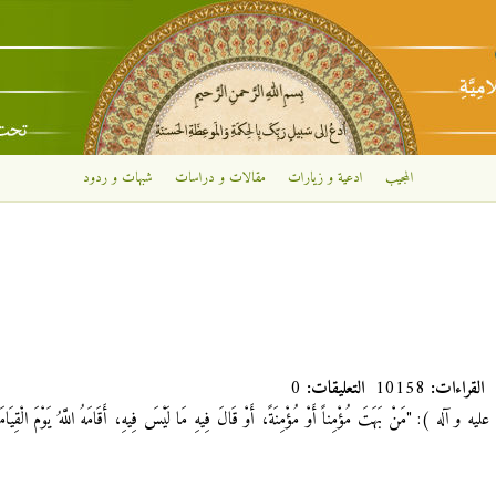
تجاوز إلى المحتوى الرئيسي
المجيب
ادعية و زيارات
مقالات و دراسات
شبهات و ردود
القراءات:
10158
التعليقات:
0
و آله ): "مَنْ بَهَتَ مُؤْمِناً أَوْ مُؤْمِنَةً، أَوْ قَالَ فِيهِ مَا لَيْسَ فِيهِ، أَقَامَهُ اللَّهُ يَوْمَ الْقِيَامَةِ 