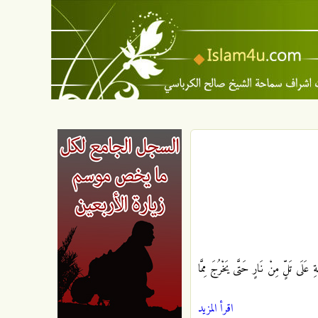
عَلَى تَلٍّ مِنْ نَارٍ حَتَّى يَخْرُجَ مِمَّا
اقرأ المزيد