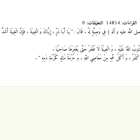
القراءات:
14854
التعليقات:
0
لى الله عليه و آله ) فِي وَصِيَّةٍ لَهُ ، قَالَ : " يَا أَبَا ذَرٍّ ، إِيَّاكَ وَ الْغِيبَةَ ، فَإِنَّ الْغِيبَةَ أَشَدُّ م
تُوبُ اللَّهُ عَلَيْهِ ، وَ الْغِيبَةُ لَا تُغْفَرُ حَتَّى يَغْفِرَهَا صَاحِبُهَا .
كُفْرٌ ، وَ أَكْلُ لَحْمِهِ مِنْ مَعَاصِي اللَّهِ ، وَ حُرْمَةُ مَالِهِ كَحُرْمَةِ دَمِهِ " .