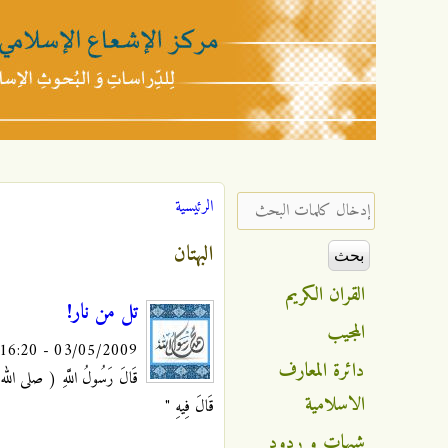
مركز
الإشعاع
‏إدخال كلمات البحث ‏
الرئيسية
أنت هنا
الإسلامي
البهتان
القران الكريم
تل من نار!
المجيب
03/05/2009 - 16:20
دائرة المعارف
قَالَ رَسُولُ اللَّهِ ( صلى الله عليه 
الاسلامية
قَالَ فِيهِ "
شبهات و ردود