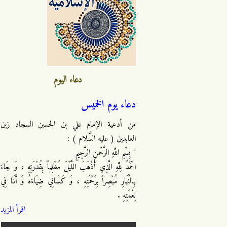
دعاء اليوم
دعاء يوم الخميس
من أدعية الإمام علي بن الحسين السجاد زين
العابدين ( عليه السَّلام ) :
" بِسْمِ اللَّهِ الرَّحْمنِ الرَّحِيمِ
الْحَمْدُ لِلَّهِ الَّذِي أَذْهَبَ اللَّيْلَ مُظْلِماً بِقُدْرَتِهِ ، وَ جَاءَ
بِالنَّهَارِ مُبْصِراً بِرَحْمَتِهِ ، وَ كَسَانِي ضِيَاءَهُ وَ أَنَا فِي
نِعْمَتِهِ .
اقرأ المزيد