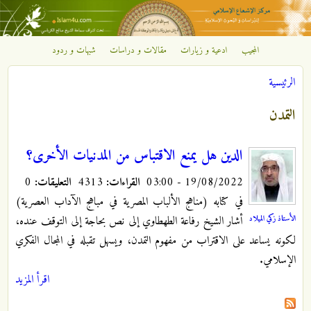
تجاوز إلى المحتوى الرئيسي
المجيب
ادعية و زيارات
مقالات و دراسات
شبهات و ردود
مركز
الرئيسية
الإشعاع
أنت هنا
التمدن
الإسلامي
الدين هل يمنع الاقتباس من المدنيات الأخرى؟
19/08/2022 - 03:00
القراءات:
4313
التعليقات:
0
في كتابه (مناهج الألباب المصرية في مباهج الآداب العصرية)
الأستاذ زكي الميلاد
أشار الشيخ رفاعة الطهطاوي إلى نص بحاجة إلى التوقف عنده،
لكونه يساعد على الاقتراب من مفهوم التمدن، ويسهل تقبله في المجال الفكري
الإسلامي.
اقرأ المزيد