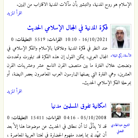
الإسلام هو روح المدنية، والتبشير بأن مآلات المدنية الاقتراب من الدين.
اقرأ المزيد
فكرة المدنية في المجال الإسلامي الحديث
16/10/2021 - 10:10
القراءات:
5519
التعليقات:
0
عند النظر في فكرة المدنية وعلاقتها بالإسلام والفكر الإسلامي في
الأستاذ زكي الميلاد
المجال العربي، يمكن القول إن هذه الفكرة قد تبلورت وتحددت
ونضجت خلال الفترة ما بين منتصف القرن التاسع عشر وعشرينات القرن
العشرين، وهي الفترة التي يصفها الدارسون العرب المعاصرون بعصر النهضة، أو
بمرحلة الفكر الإسلامي الحديث.
اقرأ المزيد
امكانية تفوق المسلمين مدنيا
05/10/2008 - 04:16
القراءات:
15411
التعليقات:
0
الشيخ عبدالهادي
قد لا يتأتّى لنا أن ننطلق في الحديث عن موضوعنا هذا إلاّ بعد
الفضلي
أن نمهّد له بما يحدد مفهوم الحضارة في لغتنا العربية المعاصرة ،