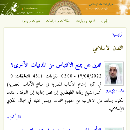
تجاوز إلى المحتوى الرئيسي
المجيب
ادعية و زيارات
مقالات و دراسات
شبهات و ردود
مركز
الرئيسية
الإشعاع
أنت هنا
التمدن الاسلامي
الإسلامي
الدين هل يمنع الاقتباس من المدنيات الأخرى؟
19/08/2022 - 03:00
القراءات:
4311
التعليقات:
0
في كتابه (مناهج الألباب المصرية في مباهج الآداب العصرية)
الأستاذ زكي الميلاد
أشار الشيخ رفاعة الطهطاوي إلى نص بحاجة إلى التوقف عنده،
لكونه يساعد على الاقتراب من مفهوم التمدن، ويسهل تقبله في المجال الفكري
الإسلامي.
اقرأ المزيد