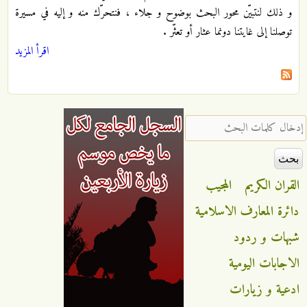
و ذلك لنتبيّن محور البحث بوضوح و جلاء ، فنتحرّك منه و إليه في مسيرة
توصلنا إلى غايتنا دونما عثار أو تعثّر .
اقرأ المزيد
‏إدخال كلمات البحث ‏
القران الكريم
المجيب
دائرة المعارف الاسلامية
شبهات و ردود
الاجابات اليومية
ادعية و زيارات