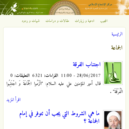
تجاوز إلى المحتوى الرئيسي
المجيب
ادعية و زيارات
مقالات و دراسات
شبهات و ردود
مركز
الرئيسية
الإشعاع
أنت هنا
الجماعة
الإسلامي
اجتناب الفرقة
28/06/2017 - 11:00
القراءات:
6321
التعليقات:
0
قال أمير المؤمنين علي عليه السلام: "الْزَمُوا الْجَمَاعَةَ وَ اجْتَنِبُوا
الْفُرْقَةَ"
.
اقرأ المزيد
ما هي الشروط التي يجب أن تتوفر في إمام
الجماعة ؟