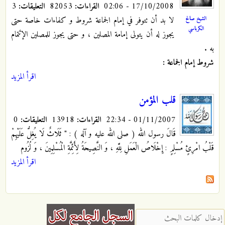
17/10/2008 - 02:06
القراءات:
82053
التعليقات:
3
لا بد أن تتوفر في إمام الجماعة شروط و كفاءات خاصة حتى
الشيخ صالح
الكرباسي
يجوز له أن يتولى إمامة المصلين ، و حتى يجوز للمصلين الإئتمام
به .
شروط إمام الجماعة :
اقرأ المزيد
قلب المؤمن
01/11/2007 - 22:34
القراءات:
13918
التعليقات:
0
قَالَ رسول الله ( صلى الله عليه و آله ) : " ثَلَاثٌ لَا يُغِلُّ عَلَيْهِمْ
قَلْبُ امْرِئٍ مُسْلِمٍ
: إِخْلَاصُ الْعَمَلِ لِلَّهِ ، وَ النَّصِيحَةُ لِأَئِمَّةِ الْمُسْلِمِينَ ، وَ لُزُوم
اقرأ المزيد
‏إدخال كلمات البحث ‏