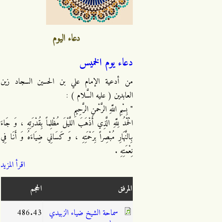
دعاء اليوم
دعاء يوم الخميس
من أدعية الإمام علي بن الحسين السجاد زين
العابدين ( عليه السَّلام ) :
" بِسْمِ اللَّهِ الرَّحْمنِ الرَّحِيمِ
الْحَمْدُ لِلَّهِ الَّذِي أَذْهَبَ اللَّيْلَ مُظْلِماً بِقُدْرَتِهِ ، وَ جَاءَ
بِالنَّهَارِ مُبْصِراً بِرَحْمَتِهِ ، وَ كَسَانِي ضِيَاءَهُ وَ أَنَا فِي
نِعْمَتِهِ .
اقرأ المزيد
المرفق
الحجم
سماحة الشيخ ضياء الزبيدي
486.43