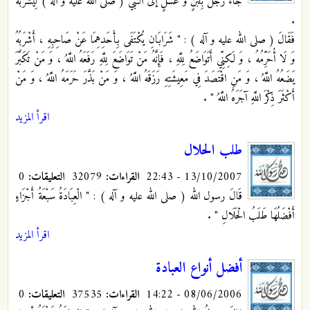
جَاءَ رَجُلٌ بِلَبَنٍ وَ عَسَلٍ إلى النبي ( صلى الله عليه و آله ) لِيَشْرَبَهُ
.
فَقَالَ ( صلى الله عليه و آله ) : " شَرَابَانِ يُكْتَفَى بِأَحَدِهِمَا عَنْ صَاحِبِهِ ، أَشْرَبُهُ
وَ لَا أُحَرِّمُهُ ، وَ لَكِنِّي أَتَوَاضَعُ لِلَّهِ ، فَإِنَّهُ مَنْ تَوَاضَعَ لِلَّهِ رَفَعَهُ اللَّهُ ، وَ مَنْ تَكَبَّرَ
يَضَعُهُ اللَّهُ ، وَ مَنِ اقْتَصَدَ فِي مَعِيشَتِهِ رَزَقَهُ اللَّهُ ، وَ مَنْ بَذَّرَ حَرَمَهُ اللَّهُ ، وَ مَنْ
أَكْثَرَ ذِكْرَ اللَّهِ آجَرَهُ اللَّهُ " .
اقرأ المزيد
طلب الحلال
13/10/2007 - 22:43
القراءات:
32079
التعليقات:
0
قَالَ رسول الله ( صلى الله عليه و آله ) : " الْعِبَادَةُ سَبْعَةُ أَجْزَاءٍ
أَفْضَلُهَا طَلَبُ الْحَلَالِ "
.
اقرأ المزيد
أفضل أنواع العبادة
08/06/2006 - 14:22
القراءات:
37535
التعليقات:
0