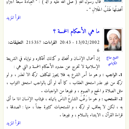
قالَ رسولُ اللهِ ( صلى الله عليه و آله ) : " العِبادَةُ سَبْعَةُ أجزاءٍ
أفضلُها طَلَبُ الحَلالِ "
.
اقرأ المزيد
ما هي الأحكام الخمسة ؟
13/02/2002 - 20:43
القراءات:
215357
التعليقات:
6
الشيخ صالح
إن أعمال الإنسان و أفعاله و كذلك أفكاره و نواياه في الشريعة
الكرباسي
الإسلامية لا تخرج عن حدود الأحكام الخمسة و التي هي :
1. الواجب :
و هو ما أمر الشرع به فلا يجوز للمكلف تركه الا لعذر ، و لو
تركه من غير عذر استحق العقاب ، كما أنه لو أتى بالواجب استحق الثواب ،
مثل الصلاة و الحج و الصوم ، و غيرها من الواجبات .
2. المستحب :
و هو ما رَغَّبَ الشارعُ الناسَ باتيانه ، فيثاب الإنسان اذا ما أتى
به ، لكن لا يعاقب لو تركه ، و المستحبات كثيرة جداً ، منها : الصدقة ،
قراءة القرآن ، الابتداء بالسلام ، و غيرها .
اقرأ المزيد