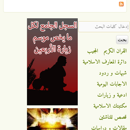
‏إدخال كلمات البحث ‏
القران الكريم
المجيب
دائرة المعارف الاسلامية
شبهات و ردود
الاجابات اليومية
ادعية و زيارات
مكتبتك الاسلامية
قصص للناشئين
مقالات و دراسات