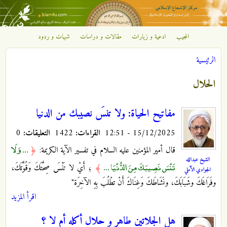
تجاوز إلى المحتوى الرئيسي
المجيب
ادعية و زيارات
مقالات و دراسات
شبهات و ردود
مركز
الرئيسية
الإشعاع
أنت هنا
الحلال
الإسلامي
مفاتيح الحياة: ولا تنسَ نصيبك من الدنيا
15/12/2025 - 12:51
القراءات:
1422
التعليقات:
0
... وَلَا
قال أمير المؤمنين عليه السلام في تفسير الآية الكريمة:
﴿
الشيخ عبدالله
تَنْسَ نَصِيبَكَ مِنَ الدُّنْيَا ...
﴾
؛ أَيْ لا تَنْسَ صِحَّتَكَ وَقُوَّتَكَ،
الجوادي الآملي
وفَرَاغَكَ وشَبَابَكَ، ونَشَاطَكَ وَغِنَاكَ أَنْ تطْلُبَ بِهِ الآخِرَة"
اقرأ المزيد
هل الجلاتين طاهر و حلال أكله أم لا ؟