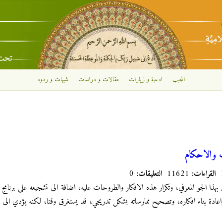
تجاوز إلى المحتوى الرئيسي
المجيب
ادعية و زيارات
مقالات و دراسات
شبهات و ردود
 والاحكام
القراءات:
11621
التعليقات:
0
 بهذا الجو المعرفي، وتكرار هذه الافكار والطروحات عليه، اضافة الى تشجيعه على برنامج 
اعادة بناء افكاره، وتصحيح ممارساته بشكل تدريجي، قد يستغرق وقتا، لكنه يؤدي الى ن