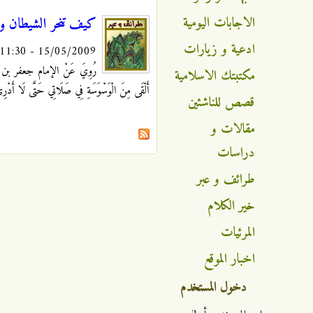
الاجابات اليومية
كيف تنحر الشيطان و
ادعية و زيارات
15/05/2009 - 11:30
رُوِيَ عَنْ الإمام جعفر بن محمد 
مكتبتك الاسلامية
أَلْقَى مِنَ الْوَسْوَسَةِ فِي صَلَاتِي حَتَّى لَا أَدْرِ
قصص للناشئين
مقالات و
دراسات
طرائف و عبر
خير الكلام
المرئيات
اخبار الموقع
دخول المستخدم