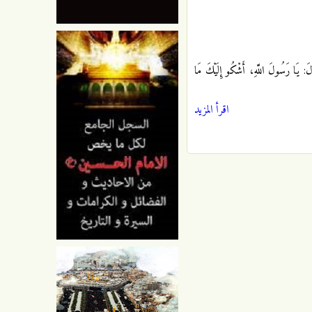
 رَسُولَ اللَّهِ، أَشْكُو إِلَيْكَ مَا
اقرأ المزيد