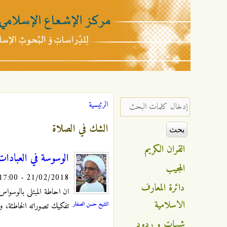
مركز
الإشعاع
‏إدخال كلمات البحث ‏
الرئيسية
أنت هنا
الإسلامي
الشك في الصلاة
القران الكريم
الوسوسة في العبادات
المجيب
21/02/2018 - 17:00
دائرة المعارف
ان احاطة المبتلى بالوسواس
الاسلامية
الشيخ حسن الصفار
تفكيك تصوراته الخاطئة، و
شبهات و ردود