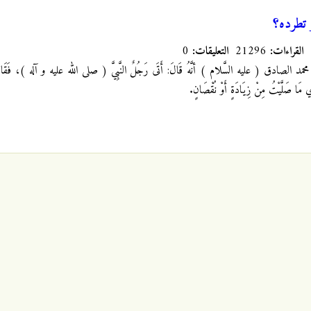
 تطرده؟
القراءات:
21296
التعليقات:
0
الصادق ( عليه السَّلام ) أنَّهُ قَالَ: أَتَى رَجُلٌ النَّبِيَّ ( صلى الله عليه و آله )، فَقَالَ: يَا
ي مَا صَلَّيْتُ مِنْ زِيَادَةٍ أَوْ نُقْصَانٍ.