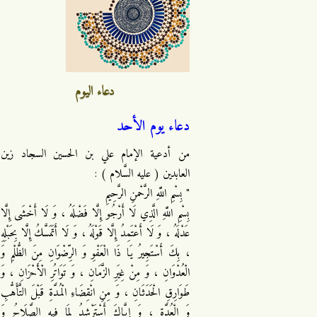
دعاء اليوم
دعاء يوم الأحد
من أدعية الإمام علي بن الحسين السجاد زين
العابدين ( عليه السَّلام ) :
" بِسْمِ اللَّهِ الرَّحْمنِ الرَّحِيمِ
بِسْمِ اللَّهِ الَّذِي لَا أَرْجُو إِلَّا فَضْلَهُ ، وَ لَا أَخْشَى إِلَّا
عَدْلَهُ ، وَ لَا أَعْتَمِدُ إِلَّا قَوْلَهُ ، وَ لَا أَتَمَسَّكُ إِلَّا بِحَبْلِهِ
، بِكَ أَسْتَجِيرُ يَا ذَا الْعَفْوِ وَ الرِّضْوَانِ مِنَ الظُّلْمِ وَ
الْعُدْوَانِ ، وَ مِنْ غِيَرِ الزَّمَانِ ، وَ تَوَاتُرِ الْأَحْزَانِ ، وَ
طَوَارِقِ الْحَدَثَانِ ، وَ مِنِ انْقِضَاءِ الْمُدَّةِ قَبْلَ التَّأَهُّبِ
وَ الْعُدَّةِ ، وَ إِيَّاكَ أَسْتَرْشِدُ لِمَا فِيهِ الصَّلَاحُ وَ