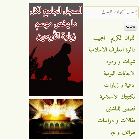
‏إدخال كلمات البحث ‏
القران الكريم
المجيب
دائرة المعارف الاسلامية
شبهات و ردود
الاجابات اليومية
ادعية و زيارات
مكتبتك الاسلامية
قصص للناشئين
مقالات و دراسات
طرائف و عبر