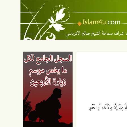
ا إِلَّا بِالْأَدَاءِ أَوِ الْعَفْوِ: