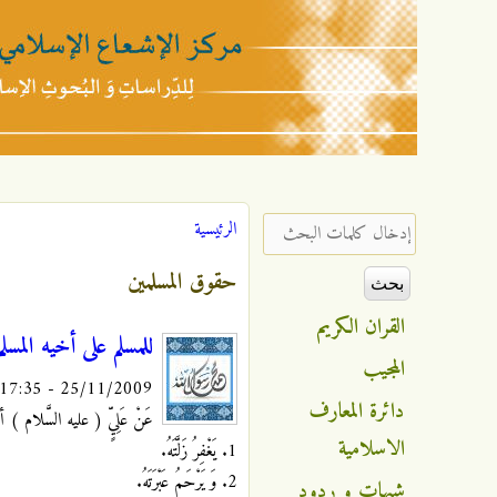
مركز
الإشعاع
‏إدخال كلمات البحث ‏
الرئيسية
أنت هنا
الإسلامي
حقوق المسلمين
القران الكريم
للمسلم على أخيه المسل
المجيب
25/11/2009 - 17:35
دائرة المعارف
عَنْ عَلِيٍّ ( عليه السَّلام ) أنَّهُ ق
الاسلامية
1. يَغْفِرُ زَلَّتَهُ.
2. وَ يَرْحَمُ عَبْرَتَهُ.
شبهات و ردود