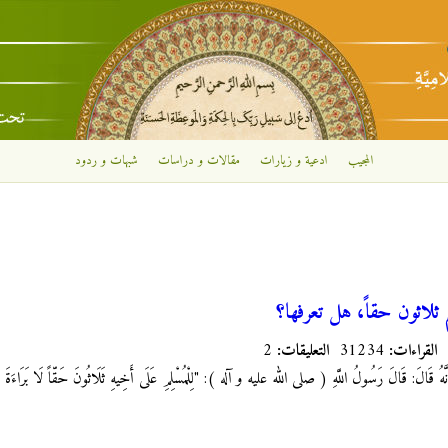
تجاوز إلى المحتوى الرئيسي
المجيب
ادعية و زيارات
مقالات و دراسات
شبهات و ردود
م ثلاثون حقاً، هل تعرفها؟
القراءات:
31234
التعليقات:
2
َالَ: قَالَ رَسُولُ اللَّهِ ( صلى الله عليه و آله ): "لِلْمُسْلِمِ عَلَى أَخِيهِ ثَلَاثُونَ حَقّاً لَا بَرَاءَةَ لَهُ مِنْهَ