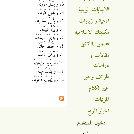
3. وَ يَسْتُرُ عَوْرَتَهُ.
الاجابات اليومية
4. وَ يُقِيلُ عَثْرَتَهُ.
ادعية و زيارات
5. وَ يَقْبَلُ مَعْذِرَتَهُ.
6. وَ يَرُدُّ غِيبَتَهُ.
مكتبتك الاسلامية
7. وَ يُدِيمُ نَصِيحَتَهُ.
قصص للناشئين
8. وَ يَحْفَظُ خُلَّتَهُ.
مقالات و
9. وَ يَرْعَى ذِمَّتَهُ.
10. وَ يَعُودُ مَرْضَتَهُ.
دراسات
11. وَ يَشْهَدُ مَيِّتَهُ.
طرائف و عبر
12. وَ يُجِيبُ دَعْوَتَهُ.
خير الكلام
المرئيات
اخبار الموقع
دخول المستخدم