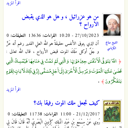
اقرأ المزيد
من هو عزرائيل ، و هل هو الذي يقبض
الارواح ؟
27/10/2023 - 10:20
القراءات:
13636
التعليقات:
0
أن الذي يتوفى الأنفس حقيقةً هو الله العلي القدير رغم أنه عَزَّ
الشيخ صالح
الكرباسي
و جَلَّ أوكل مَلَكَ الموت قبض الأرواح ، قال الله تعالى :
اللَّهُ يَتَوَفَّى الْأَنْفُسَ حِينَ مَوْتِهَا وَالَّتِي لَمْ تَمُتْ فِي مَنَامِهَا فَيُمْسِكُ الَّتِي
﴿
قَضَىٰ عَلَيْهَا الْمَوْتَ وَيُرْسِلُ الْأُخْرَىٰ إِلَىٰ أَجَلٍ مُسَمًّى إِنَّ فِي ذَٰلِكَ لَآيَاتٍ لِقَوْمٍ
يَتَفَكَّرُونَ
.
﴾
اقرأ المزيد
كيف تجعل ملك الموت رفيقا بك؟
21/12/2017 - 11:00
القراءات:
11738
التعليقات:
0
رُوي عَنْ مِسْمَعِ بْنِ عَبْدِ الْمَلِكِ كِرْدِينٍ الْبَصْرِيِّ أنَّهُ قَالَ: قَالَ لِي