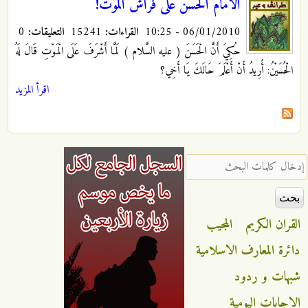
الامام الحسن على فراش الموت!
06/01/2010 - 10:25
القراءات:
15241
التعليقات:
0
حُكِيَ أَنَّ الْحَسَنَ ( عليه السَّلام ) لَمَّا أَشْرَفَ عَلَى الْمَوْتِ قَالَ لَهُ
الْحُسَيْنُ: أُرِيدُ أَنْ أَعْلَمَ حَالَكَ يَا أَخِي؟
اقرأ المزيد
‏إدخال كلمات البحث ‏
القران الكريم
المجيب
دائرة المعارف الاسلامية
شبهات و ردود
الاجابات اليومية