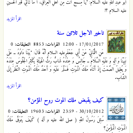
أَبُو عَبْدِ اللَّهِ
عليه السلام: "يَا مِسْمَعُ أَنْتَ مِنْ أَهْلِ الْعِرَاقِ، أَ مَا تَأْتِي قَبْرَ الْحُسَيْنِ
عليه السلام ؟!
اقرأ المزيد
تاخير الاجل ثلاثين سنة
17/01/2017 - 12:00
القراءات:
8853
التعليقات:
0
عَنِ الثُّمَالِيِّ عَنْ أَبِي جَعْفَرٍعليه السلام أنَّهُ قَالَ: "بَيْنَا دَاوُدُ ــ عَلَى
نَبِيِّنَا وَ آلِهِ وَ عَلَيْهِ السَّلَامُ ــ جَالِسٌ وَ عِنْدَهُ شَابٌّ رَثُّ الْهَيْئَةِ يُكْثِرُ الْجُلُوسَ عِنْدَهُ
وَ يُطِيلُ الصَّمْتَ إِذْ أَتَاهُ مَلَكُ الْمَوْتِ فَسَلَّمَ عَلَيْهِ وَ أَحَدَّ مَلَكُ الْمَوْتِ النَّظَرَ إِلَى
الشَّابِ‏.
اقرأ المزيد
كيف يقبض ملك الموت روح المؤمن؟
30/10/2012 - 23:59
القراءات:
19603
التعليقات:
0
سُئِلَ رَسُولُ اللَّهِ ( صلى الله عليه و آله ) كَيْفَ يَتَوَفَّى مَلَكُ
الْمَوْتِ الْمُؤْمِنَ؟