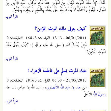
فَقَالَ: "إِنَّ مَلَكَ الْمَوْتِ لَيَقِفُ مِنَ الْمُؤْمِنِ عِنْدَ مَوْتِهِ مَوْقِفَ الْعَبْدِ الذَّلِيلِ مِنَ
الْمَوْلَى، فَيَقُومُ وَ أَصْحَابُهُ لَا يَدْنُونَ مِنْهُ حَتَّى يَبْدَأَهُ بِالتَّسْلِيمِ وَ يُبَشِّرَهُ بِالْجَنَّةِ".
اقرأ المزيد
كيف يتوفى ملك الموت المؤمن؟
06/01/2011 - 13:53
القراءات:
16853
التعليقات:
0
سُئِلَ رَسُولُ اللَّهِ ( صلى الله عليه و آله ): كَيْفَ يَتَوَفَّى مَلَكُ
الْمَوْتِ الْمُؤْمِنَ؟
اقرأ المزيد
ملك الموت يسلم على فاطمة الزهراء !
21/05/2010 - 06:30
القراءات:
28163
التعليقات:
0
عن
جابر بن عبد الله الأنصاري
، و عبد الله بن عباس : لما جاء
رسولَ الله
الأجلُ
اقرأ المزيد