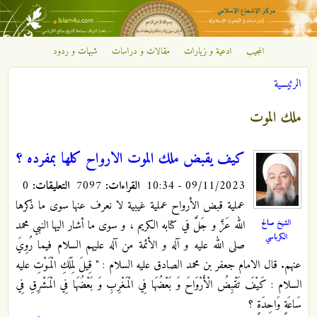
تجاوز إلى المحتوى الرئيسي
المجيب
ادعية و زيارات
مقالات و دراسات
شبهات و ردود
مركز
الرئيسية
الإشعاع
أنت هنا
ملك الموت
الإسلامي
كيف يقبض ملك الموت الارواح كلها بمفرده ؟
09/11/2023 - 10:34
القراءات:
7097
التعليقات:
0
عملية قبض الأرواح عملية غيبية لا نعرف عنها سوى ما ذكرها
الشيخ صالح
الله عَزَّ و جَلَّ في كتابه الكريم ، و سوى ما أشار اليها النبي محمد
الكرباسي
صلى الله عليه و آله و الأئمة من آله عليهم السلام فيما رُوِيَ
عنهم. قال الامام جعفر بن محمد الصادق عليه السلام : " قِيلَ لِمَلَكِ الْمَوْتِ عليه
السلام : كَيْفَ تَقْبِضُ الْأَرْوَاحَ وَ بَعْضُهَا فِي الْمَغْرِبِ وَ بَعْضُهَا فِي الْمَشْرِقِ فِي
سَاعَةٍ وَاحِدَةٍ ؟