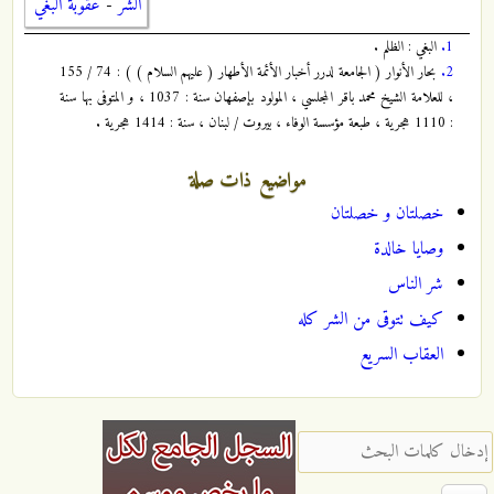
الشر
-
عقوبة البغي
1.
البغي : الظلم .
2.
بحار الأنوار ( الجامعة لدرر أخبار الأئمة الأطهار ( عليهم السلام ) ) : 74 / 155
، للعلامة الشيخ محمد باقر المجلسي ، المولود بإصفهان سنة : 1037 ، و المتوفى بها سنة
: 1110 هجرية ، طبعة مؤسسة الوفاء ، بيروت / لبنان ، سنة : 1414 هجرية .
مواضيع ذات صلة
خصلتان و خصلتان
وصايا خالدة
شر الناس
كيف تتوقى من الشر كله
العقاب السريع
‏إدخال كلمات البحث ‏