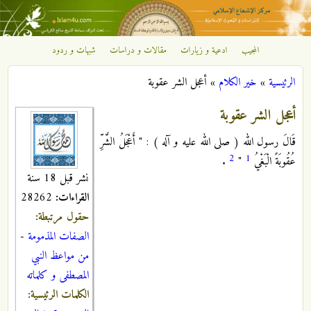
تجاوز إلى المحتوى الرئيسي
المجيب
ادعية و زيارات
مقالات و دراسات
شبهات و ردود
مركز
الرئيسية
»
خير الكلام
»
أعجل الشر عقوبة
الإشعاع
أنت هنا
أعجل الشر عقوبة
الإسلامي
قَالَ رسول الله ( صلى الله عليه و آله ) : " أَعْجَلُ الشَّرِّ
2
1
عُقُوبَةً الْبَغْيُ
"
.
نشر قبل 18 سنة
القراءات:
28262
حقول مرتبطة:
الصفات المذمومة
-
من مواعظ النبي
المصطفى و كلماته
الكلمات الرئيسية: