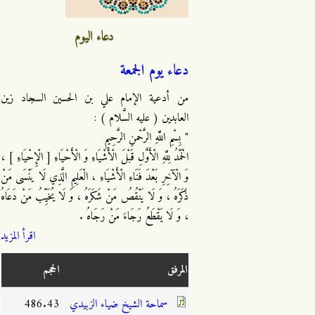
دعاء اليوم
دعاء يوم الجمعة
من أدعية الإمام علي بن الحسين السجاد زين
العابدين ( عليه السَّلام ) :
" بِسْمِ اللَّهِ الرَّحْمنِ الرَّحِيمِ
الْحَمْدُ لِلَّهِ الْأَوَّلِ قَبْلَ الْأَشْيَاءِ وَ الْأَحْيَاءِ [ الْإِحْيَاءِ ] ،
وَ الْآخِرِ بَعْدَ فَنَاءِ الْأَشْيَاءِ ، الْعَلِيمِ الَّذِي لَا يَنْسَى مَنْ
ذَكَرَهُ ، وَ لَا يَنْقُصُ مَنْ شَكَرَهُ ، وَ لَا يُخَيِّبُ مَنْ دَعَاهُ
، وَ لَا يَقْطَعُ رَجَاءَ مَنْ رَجَاهُ .
اقرأ المزيد
المرفق
الحجم
سماحة الشيخ ضياء الزبيدي
486.43