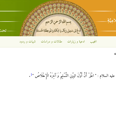
تجاوز إلى المحتوى الرئيسي
المجيب
ادعية و زيارات
مقالات و دراسات
شبهات و ردود
ه
1
م : " اعْلَمْ أَنَّ أَوَّلَ الدِّينِ التَّسْلِيمُ وَ آخِرَهُ الْإِخْلَاصُ‏ "
.