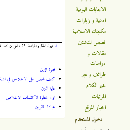
الاجابات اليومية
ادعية و زيارات
مكتبتك الاسلامية
قصص للناشئين
1.
عيون الحكم و المواعظ: 75 ، لعلي بن محمد الليثي الواسطي، المتوفى في القرن السادس الهجري، الطبعة الأولى، سنة 1418 هجرية، قم/إيران.
مقالات و
دراسات
شجرة الدين
طرائف و عبر
كيف نحصل على الاخلاص في النية و 
خير الكلام
غاية الدين
المرئيات
اول خطوة لاكتساب الاخلاص
اخبار الموقع
عبادة المقربين
دخول المستخدم