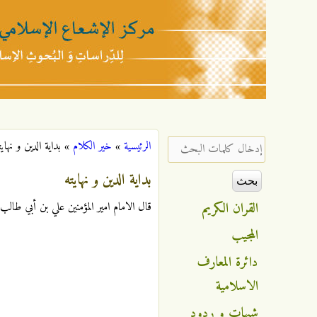
مركز
الإشعاع
‏إدخال كلمات البحث ‏
الرئيسية
»
خير الكلام
»
بداية الدين و نهايت
أنت هنا
الإسلامي
بداية الدين و نهايته
القران الكريم
قال الامام امير المؤمنين علي بن أبي طالب عليه السلا
المجيب
دائرة المعارف
الاسلامية
شبهات و ردود