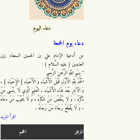
دعاء اليوم
دعاء يوم الجمعة
من أدعية الإمام علي بن الحسين السجاد زين
العابدين ( عليه السَّلام ) :
" بِسْمِ اللَّهِ الرَّحْمنِ الرَّحِيمِ
الْحَمْدُ لِلَّهِ الْأَوَّلِ قَبْلَ الْأَشْيَاءِ وَ الْأَحْيَاءِ [ الْإِحْيَاءِ ] ،
وَ الْآخِرِ بَعْدَ فَنَاءِ الْأَشْيَاءِ ، الْعَلِيمِ الَّذِي لَا يَنْسَى مَنْ
ذَكَرَهُ ، وَ لَا يَنْقُصُ مَنْ شَكَرَهُ ، وَ لَا يُخَيِّبُ مَنْ دَعَاهُ
، وَ لَا يَقْطَعُ رَجَاءَ مَنْ رَجَاهُ .
اقرأ المزيد
المرفق
الحجم