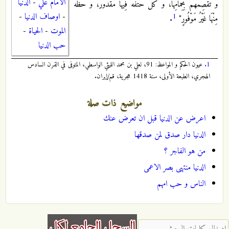
الامام علي
-
الدنيا
وَ تَقْصِمُهُمْ بِحِمَامِهَا، وَ كُلٌّ حَتْفُهُ فِيهَا مَقْدُورٌ، وَ حَظُّهُ
-
اوصاف الدنيا
-
1
مِنْهَا غَيْرُ مَوْفُورٍ"
.
الموت
-
الحياة
-
حب الدنيا
1.
عيون الحكم و المواعظ: 91، لعلي بن محمد الليثي الواسطي، المتوفى في القرن السادس
الهجري، الطبعة الأولى، سنة 1418 هجرية، قم/إيران.
مواضيع ذات صلة
اعرض عن الدنيا قبل ان تعرض عنك
الدنيا دار صدق لمن صدقها
من هو الفاجر ؟
الدنيا منتهى بصر الاعمى
الناس و حب امهم
‏إدخال كلمات البحث ‏