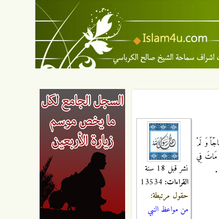
اً وَ لَمْ
نْ مَاتَ فِي
نشر قبل 18 سنة
القراءات:
13534
حقول مرتبطة:
من مواعظ النبي