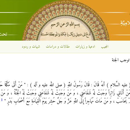
تجاوز إلى المحتوى الرئيسي
المجيب
ادعية و زيارات
مقالات و دراسات
شبهات و ردود
توجب الجنة
سَّلام ) أنهُ قَالَ : قَالَ رَسُولُ اللَّهِ ( صلى الله عليه و آله ) : " مَنْ أَتَى مَكَّةَ حَاجّ
ِ ، وَ مَنْ أَتَانِي زَائِراً وَجَبَتْ لَهُ شَفَاعَتِي ، وَ مَنْ وَجَبَتْ لَهُ شَفَاعَتِي وَجَبَتْ لَهُ الْجَنَّةُ ، وَ مَ
1
 لَمْ يُحَاسَبْ ، وَ مَنْ مَاتَ مُهَاجِراً إِلَى اللَّهِ عَزَّ وَ جَلَّ حُشِرَ يَوْمَ الْقِيَامَةِ مَعَ أَصْحَابِ بَدْرٍ "
.