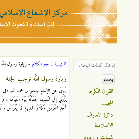
مركز
الإشعاع
‏إدخال كلمات البحث ‏
الرئيسية
»
خير الكلام
»
زيارة رسول الله 
أنت هنا
الإسلامي
زيارة رسول الله توجب الجنة
القران الكريم
رُوِيَ عن الإمام جعفر بن محمد الصادق ( عليه ال
يَزُرْنِي إِلَى الْمَدِينَةِ جَفَوْتُهُ يَوْمَ الْقِيَامَة
المجيب
أَحَدِ الْحَرَمَيْنِ مَكَّةَ وَ الْمَدِينَةِ لَمْ يُعْرَضْ وَ
دائرة المعارف
الاسلامية
شبهات و ردود