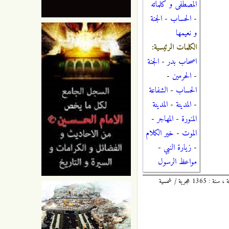
المصطفى و كلماته
-
الحساب
-
الجنة
و نعيمها
الكلمات الرئيسية:
اصحاب بدر
-
الجنة
-
الحرمين
-
الحساب
-
الشفاعة
-
المدينة
-
المدينة
المنورة
-
المهاجر
-
الموت
-
خير الكلام
-
زيارة النبي
-
مواعظ الرسول
الكافي : 4 / 548 ، للشيخ أبي جعفر محمد بن يعقوب بن إسحاق الكُليني ، المُلَقَّب بثقة الإسلام ، المتوفى سنة : 329 هجرية ، طبعة دار الكتب الإسلامية ، سنة : 1365 هجرية / شمسية