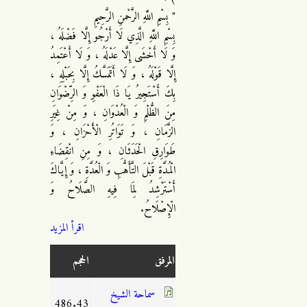
" بِسْمِ اللَّهِ الرَّحْمنِ الرَّحِيمِ
بِسْمِ اللَّهِ الَّذِي لَا أَرْجُو إِلَّا فَضْلَهُ ،
وَ لَا أَخْشَى إِلَّا عَدْلَهُ ، وَ لَا أَعْتَمِدُ
إِلَّا قَوْلَهُ ، وَ لَا أَتَمَسَّكُ إِلَّا بِحَبْلِهِ ،
بِكَ أَسْتَجِيرُ يَا ذَا الْعَفْوِ وَ الرِّضْوَانِ
مِنَ الظُّلْمِ وَ الْعُدْوَانِ ، وَ مِنْ غِيَرِ
الزَّمَانِ ، وَ تَوَاتُرِ الْأَحْزَانِ ، وَ
طَوَارِقِ الْحَدَثَانِ ، وَ مِنِ انْقِضَاءِ
الْمُدَّةِ قَبْلَ التَّأَهُّبِ وَ الْعُدَّةِ ، وَ إِيَّاكَ
أَسْتَرْشِدُ لِمَا فِيهِ الصَّلَاحُ وَ
الْإِصْلَاحُ.
اقرأ المزيد
المرفق
الحجم
سماحة الشيخ
486.43