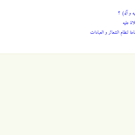
ه و آله) ؟
اة عليه
امة لنظام الشعائر و العبادات