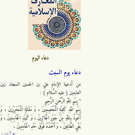
دعاء اليوم
دعاء يوم السبت
من أدعية الإمام علي بن الحسين السجاد زين
العابدين ( عليه السَّلام ) :
" بِسْمِ اللَّهِ الرَّحْمنِ الرَّحِيمِ
بِسْمِ اللَّهِ كَلِمَةِ الْمُعْتَصِمِينَ ، وَ مَقَالَةِ الْمُتَحَرِّزِينَ ، وَ
أَعُوذُ بِاللَّهِ مِنْ جَوْرِ الْجَائِرِينَ ، وَ كَيْدِ الْحَاسِدِينَ ، وَ
بَغْيِ الطَّاغِينَ ، وَ أَحْمَدُهُ فَوْقَ حَمْدِ الْحَامِدِينَ .
اقرأ المزيد