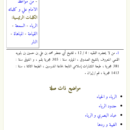
-
من مواعظ
الامام علي و كلماته
الكلمات الرئيسية:
الرياء
-
السمعة
-
القيامة
-
المباهاة
-
النار
1.
من لا يحضره الفقيه : 4 / 12 ، للشيخ أبي جعفر محمد بن علي بن حسين بن بابويه
القمي المعروف بالشيخ الصدوق ، المولود سنة : 305 هجرية بقم ، و المتوفى سنة :
381 هجرية ، طبعة انتشارات إسلامي التابعة لجماعة المدرسين ، الطبعة الثالثة ، سنة :
1413 هجرية ، قم / إيران .
مواضيع ذات صلة
الرياء و الحياء
حدود الرياء
عباد البصري و الرياء
الغيبة و ردها