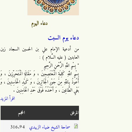
دعاء اليوم
دعاء يوم السبت
من أدعية الإمام علي بن الحسين السجاد زين
العابدين ( عليه السَّلام ) :
" بِسْمِ اللَّهِ الرَّحْمنِ الرَّحِيمِ
بِسْمِ اللَّهِ كَلِمَةِ الْمُعْتَصِمِينَ ، وَ مَقَالَةِ الْمُتَحَرِّزِينَ ، وَ
أَعُوذُ بِاللَّهِ مِنْ جَوْرِ الْجَائِرِينَ ، وَ كَيْدِ الْحَاسِدِينَ ، وَ
بَغْيِ الطَّاغِينَ ، وَ أَحْمَدُهُ فَوْقَ حَمْدِ الْحَامِدِينَ .
اقرأ المزيد
المرفق
الحجم
سماحة الشيخ ضياء الزبيدي
316.94