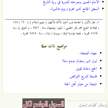
الامام الحسين وصرخته المدوية في برية التاريخ
السجل الجامع لشهر محرم و يوم عاشوراء
1.
بحار الأنوار ( الجامعة لدرر أخبار الأئمة الأطهار ( عليهم السلام ) ) : 75 / 116
، للعلامة الشيخ محمد باقر المجلسي ، المولود بإصفهان سنة : 1037 ، و المتوفى بها سنة
: 1110 هجرية ، طبعة مؤسسة الوفاء ، بيروت / لبنان ، سنة : 1414 هجرية .
مواضيع ذات صلة
جهاد الضعفاء
ليت شهر رمضان يدوم سنة!
الحج دعامة للدين
فلسفة تشريع الفرائض
شيعتنا من خيار أهل الجنة
‏إدخال كلمات البحث ‏