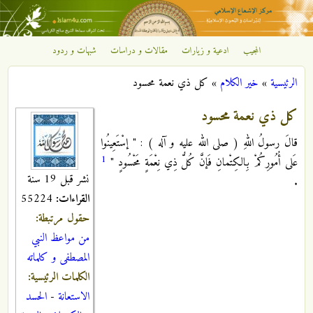
تجاوز إلى المحتوى الرئيسي
المجيب
ادعية و زيارات
مقالات و دراسات
شبهات و ردود
مركز
الرئيسية
»
خير الكلام
»
كل ذي نعمة محسود
الإشعاع
أنت هنا
كل ذي نعمة محسود
الإسلامي
قالَ رسولُ اللهِ ( صلى الله عليه و آله ) : " إسْتَعِينُوا
1
عَلى أُمُورِكُمْ بِالكِتْمانِ فَإنَّ كُلُّ ذِي نِعْمَةٍ مَحْسُودٍ "
نشر قبل 19 سنة
.
القراءات:
55224
حقول مرتبطة:
من مواعظ النبي
المصطفى و كلماته
الكلمات الرئيسية:
الاستعانة
-
الحسد