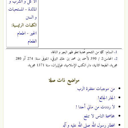
الاكل و الشرب و
المائدة
-
المستحبات
و السنن
الكلمات الرئيسية:
الخير
-
اطعام
الطعام
1.
السنام: كتلة من الشحم مُحدبة تعلو ظهر البعير و الناقة.
2.
المحاسن:2 / 390 لأحمد بن محمد بن خالد البرقي، المتوفى سنة: 274 أو 280
هجرية، الطبعة الثانية، دار الكتب الإسلامية، قم/إيران، سنة 1371 هجرية.
مواضيع ذات صلة
من موجبات مغفرة الرب
الجار الجائع!
لا رددت من مالي أحدا !
مخاصمة الناس لا تنفع
افطار رسول الله صلى الله عليه و آله