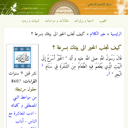
تجاوز إلى المحتوى الرئيسي
المجيب
ادعية و زيارات
مقالات و دراسات
شبهات و ردود
مركز
الرئيسية
»
خير الكلام
»
كيف تجلب الخير الى بيتك بسرعة ؟
الإشعاع
أنت هنا
كيف تجلب الخير الى بيتك بسرعة ؟
الإسلامي
قَالَ رَسُولُ اللَّهِ صلى الله عليه و آله:‏ " الْخَيْرُ أَسْرَعُ إِلَى
1
الْبَيْتِ الَّذِي يُطْعَمُ فِيهِ الطَّعَامُ مِنَ الشَّفْرَةِ فِي سَنَامِ
نشر قبل 9 سنوات
2
الْبَعِيرِ "
.
القراءات:
8607
حقول مرتبطة:
من مواعظ النبي
المصطفى و كلماته
-
ادب المعاشرة مع
الناس
-
آداب