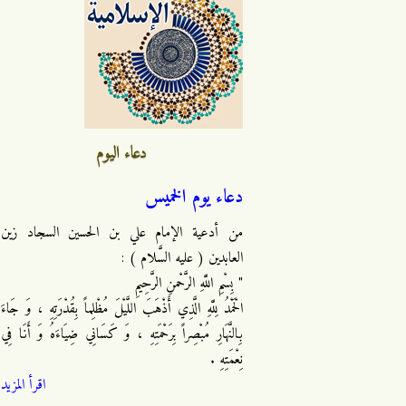
دعاء اليوم
دعاء يوم الخميس
من أدعية الإمام علي بن الحسين السجاد زين
العابدين ( عليه السَّلام ) :
" بِسْمِ اللَّهِ الرَّحْمنِ الرَّحِيمِ
الْحَمْدُ لِلَّهِ الَّذِي أَذْهَبَ اللَّيْلَ مُظْلِماً بِقُدْرَتِهِ ، وَ جَاءَ
بِالنَّهَارِ مُبْصِراً بِرَحْمَتِهِ ، وَ كَسَانِي ضِيَاءَهُ وَ أَنَا فِي
نِعْمَتِهِ .
اقرأ المزيد