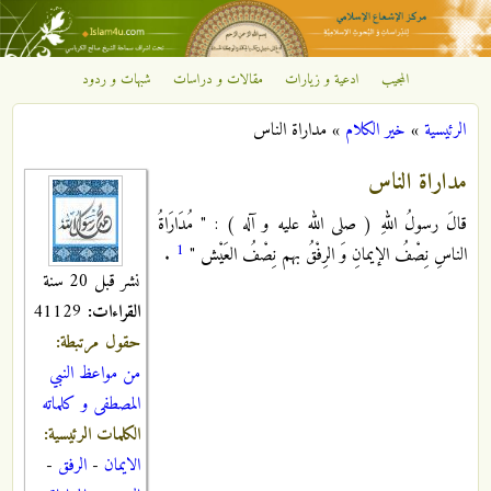
تجاوز إلى المحتوى الرئيسي
المجيب
ادعية و زيارات
مقالات و دراسات
شبهات و ردود
مركز
الرئيسية
»
خير الكلام
»
مداراة الناس
الإشعاع
أنت هنا
مداراة الناس
الإسلامي
قالَ رسولُ اللهِ ( صلى الله عليه و آله ) : " مُدَارَاةُ
1
الناسِ نِصْفُ الإيمانِ وَ الرِفْقُ بهم نِصْفُ العَيْش "
.
نشر قبل 20 سنة
القراءات:
41129
حقول مرتبطة:
من مواعظ النبي
المصطفى و كلماته
الكلمات الرئيسية:
الايمان
-
الرفق
-