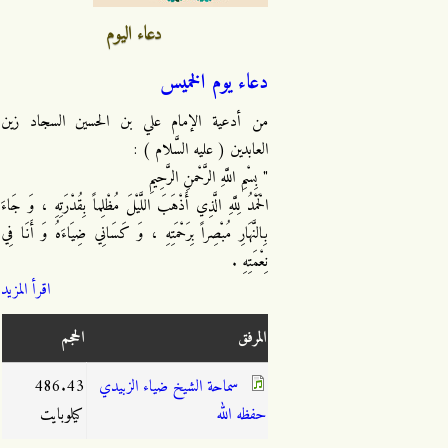
دعاء اليوم
دعاء يوم الخميس
من أدعية الإمام علي بن الحسين السجاد زين
العابدين ( عليه السَّلام ) :
" بِسْمِ اللَّهِ الرَّحْمنِ الرَّحِيمِ
الْحَمْدُ لِلَّهِ الَّذِي أَذْهَبَ اللَّيْلَ مُظْلِماً بِقُدْرَتِهِ ، وَ جَاءَ
بِالنَّهَارِ مُبْصِراً بِرَحْمَتِهِ ، وَ كَسَانِي ضِيَاءَهُ وَ أَنَا فِي
نِعْمَتِهِ .
اقرأ المزيد
المرفق
الحجم
سماحة الشيخ ضياء الزبيدي
486.43
حفظه الله
كيلوبايت