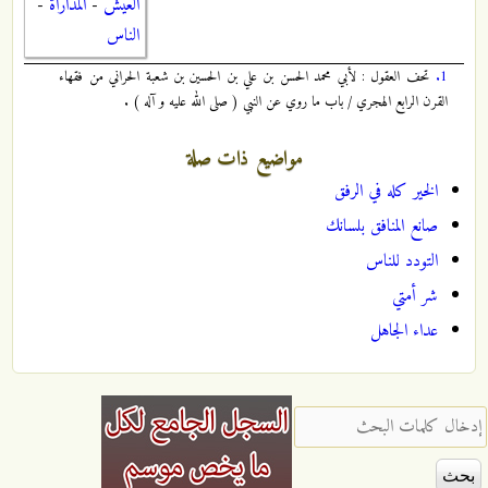
العيش
-
المداراة
-
الناس
1.
تحف العقول : لأبي محمد الحسن بن علي بن الحسين بن شعبة الحراني من فقهاء
القرن الرابع الهجري / باب ما روي عن النبي ( صلى الله عليه و آله ) .
مواضيع ذات صلة
الخير كله في الرفق
صانع المنافق بلسانك
التودد للناس
شر أمتي
عداء الجاهل
‏إدخال كلمات البحث ‏