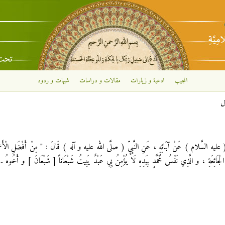
تجاوز إلى المحتوى الرئيسي
المجيب
ادعية و زيارات
مقالات و دراسات
شبهات و ردود
ل
ليه السَّلام ) عَنْ آبَائِهِ ، عَنِ النَّبِيِّ ( صلَّى الله عليه و آله ) قَالَ : " مِنْ أَفْضَلِ الْأَعْم
ِبَادِ الْجَائِعَةِ ، و الَّذِي نَفْسُ مُحَمَّدٍ بِيَدِهِ لَا يُؤْمِنُ بِي عَبْدٌ يَبِيتُ شَبْعَاناً [ شَبْعَانَ ] و أَخُوهُ ـ