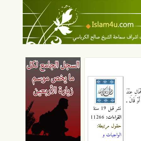
َالِ عِنْدَ
 أَوْ قَالَ ـ
نشر قبل 19 سنة
القراءات:
11266
حقول مرتبطة:
الواجبات و