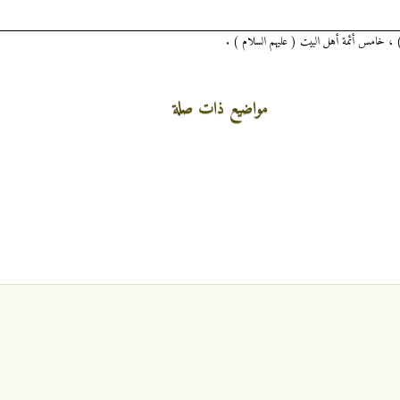
م ) ، خامس أئمة أهل البيت ( عليهم السلام ) .
مواضيع ذات صلة