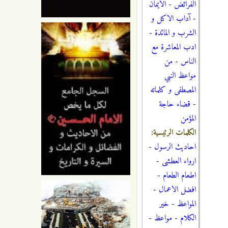
الفرائض
-
الايمان
-
آداب الاكل و
الشرب و المائدة
-
ادب المعاشرة مع
الناس
-
من
مواعظ النبي
المصطفى و كلماته
-
قضاء حاجة
المؤمن
الكلمات الرئيسية:
احاديث الرسول
-
ارواء العطشى
-
اطعام الطعام
-
افضل الاعمال
-
المواعظ
-
خير
الكلام
-
مواعظ
-