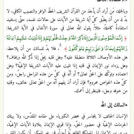
وبالجملة، مَن أراد أن يأخذ من القرآن الشريف الحظّ الوافر والنصيب الكافي، لا
بدّ له من أن يطبّق كلّ آية شريفة من الآيات على حالات نفسه؛ حتّى يستفيد
استفادةً كاملةً، مثلاً: يقول الله تعالى في سورة الأنفال في الآية الشريفة:
إِنَّمَا الْمُؤْمِنُونَ الَّذِينَ إِذَا ذُكِرَ اللَّهُ وَجِلَتْ قُلُوبُهُمْ وَإِذَا تُلِيَتْ عَلَيْهِمْ آيَاتُهُ
﴿
5
زَادَتْهُمْ إِيمَانًا وَعَلَىٰ رَبِّهِمْ يَتَوَكَّلُونَ
﴾
. فلا بدّ للسالك من أن يلاحظ:
هل هذه الأوصاف الثلاثة منطبقة عليه؟ وهل قلبه يجِلُ إذا ذُكر الله ويخاف؟
وهل يزداد نور الإيمان في قلبه إذا تليت عليه الآيات الشريفة الإلهيّة؟ وهل
اعتماده وتوكّله على الحقّ تعالى؟ أو أنّه في كلّ من هذه المراحل راجلٌ، ومن
كلّ هذه الخواص محروم؟ فإن أراد أن يفهم أنّه من الحقّ تعالى خائف، وقلبه
من خوفه وجل، فلينظر إلى أعماله.
•السالك إلى الله
الإنسان الخائف لا يتجاسر في محضر الكبرياء على مقامه المقدّس، ولا يهتك
الحرمات الإلهيّة في حضور الحقّ. وإذا قوي الإيمان بتلاوة الآيات الإلهيّة،
يسري نور الإيمان إلى المملكة الظاهريّة أيضاً، فمن غير الممكن أن يكون القلب