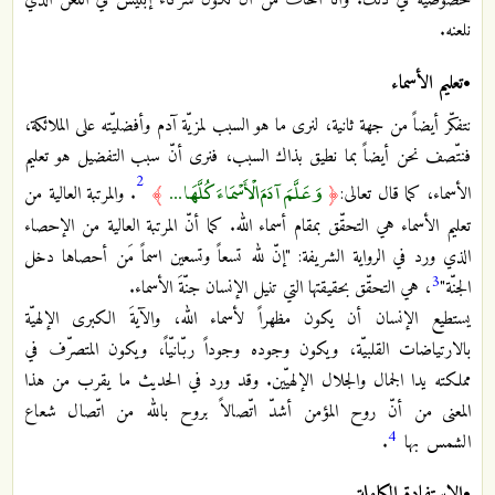
خصوصيّة في ذلك. وأنا أخاف من أن نكون شركاء إبليس في اللعن الذي
نلعنه.
•تعليم الأسماء
نتفكّر أيضاً من جهة ثانية، لنرى ما هو السبب لمزيّة آدم وأفضليّته على الملائكة،
فنتّصف نحن أيضاً بما نطيق بذاك السبب، فنرى أنّ سبب التفضيل هو تعليم
2
وَعَلَّمَ آدَمَ الْأَسْمَاءَ كُلَّهَا ...
الأسماء، كما قال تعالى:
﴿
﴾
. والمرتبة العالية من
تعليم الأسماء هي التحقّق بمقام أسماء الله. كما أنّ المرتبة العالية من الإحصاء
الذي ورد في الرواية الشريفة: "إنّ لله تسعاً وتسعين اسماً مَن أحصاها دخل
3
الجنّة"
، هي التحقّق بحقيقتها التي تنيل الإنسان جنّةَ الأسماء.
يستطيع الإنسان أن يكون مظهراً لأسماء الله، والآيةَ الكبرى الإلهيّة
بالارتياضات القلبيّة، ويكون وجوده وجوداً ربّانيّاً، ويكون المتصرّف في
مملكته يدا الجمال والجلال الإلهيّين. وقد ورد في الحديث ما يقرب من هذا
المعنى
من أنّ روح المؤمن أشدّ اتّصالاً بروح بالله من اتّصال شعاع
4
الشمس بها
.
•الاستفادة الكاملة