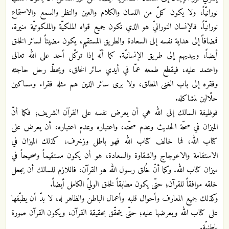
نورانيّاً، ولا يكون كلّ من اللسان والكلام والعين والنظر والسمع والاستماع
نورانيّاً. فالإنسان النورانيّ هو الذي تكون جميع قواه الملكيّة والملكوتيّة منيرة.
فمضافاً إلى هداية نفسه إلى السعادة والطريق المستقيم، يكون مضيئاً لسائر الخلق
أيضاً، ويهديهم إلى طريق الإنسانيّة. كما أنّه إذا توكّل أحد على الله تعالى
واعتمد عليه، فيقطع طمعه عمّا في أيدي سائر الخلق، ويحطّ رحل حاجته
وفقره إلى باب الغنى المطلق، ولا يرى سائر الذين هم مثله فقراء ومساكين
حلّالين لمشاكله.
فوظيفة السالك إلى الله هي أن يعرض نفسه على القرآن الشريف؛ فكما أنّ
الميزان في صحّة الحديث وعدم صحّته، واعتباره وعدم اعتباره، أن يعرض على
كتاب الله، فما خالف كتاب الله فهو باطل وزخرف، كذلك الميزان في
الاستقامة والاعوجاج والشقاوة والسعادة، هو أن يكون مستقيماً وصحيحاً في
ميزان كتاب الله. وكما أنّ خُلق رسول الله هو القرآن، فاللازم للسالك أن يجعل
خلقه موافقاً للقرآن؛ حتّى يكون مطابقاً لخلق الوليّ الكامل أيضاً.
وكذلك جميع المعارف وأحوال قلبه وأعمال الباطن والظاهر له، لا بدّ أن يطبّقها
على كتاب الله ويعرضها عليه؛ حتّى يتحقّق بحقيقة القرآن، ويكون القرآن صورة
باطنيّة.