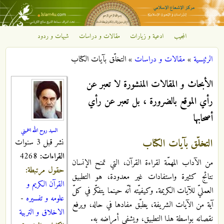
تجاوز إلى المحتوى الرئيسي
المجيب
ادعية و زيارات
مقالات و دراسات
شبهات و ردود
مركز
الرئيسية
»
مقالات و دراسات
»
التخلّق بآيات الكتاب
الإشعاع
أنت هنا
الأبحاث و المقالات المنشورة لا تعبر عن
الإسلامي
رأي الموقع بالضرورة ، بل تعبر عن رأي
أصحابها
السيد روح الله الخميني
التخلّق بآيات الكتاب
نشر قبل 3 سنوات
القراءات:
4268
من الآداب المهمّة لقراءة القرآن، التي تمنح الإنسان
حقول مرتبطة:
نتائج كثيرة واستفادات غير معدودة، هو التطبيق
القرآن الكريم و
العمليّ للآيات الكريمة. وكيفيّته أنّه حينما يتفكّر في كلّ
علومه و تفسيره
-
آية من الآيات الشريفة، يطبّق مفادها في حاله، ويرفع
الاخلاق و التربية
نقصانه بواسطة هذا التطبيق، ويشفي أمراضه به.