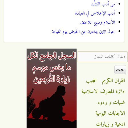
من أدب التشهُّد
أدب الإخلاص في العبادة
الاسلام ومنهج اللاعنف
حول الذين يذادون عن الحوض يوم القيامة
‏إدخال كلمات البحث ‏
القران الكريم
المجيب
دائرة المعارف الاسلامية
شبهات و ردود
الاجابات اليومية
ادعية و زيارات