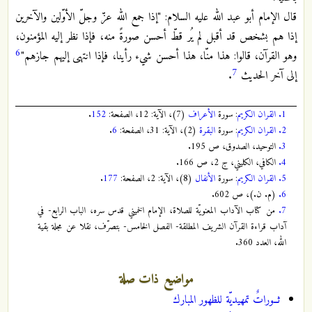
قال الإمام أبو عبد الله عليه السلام: "إذا جمع الله عزّ وجلّ الأوّلين والآخرين
إذا هم بشخص قد أقبل لم يُر قطّ أحسن صورةً منه، فإذا نظر إليه المؤمنون،
6
وهو القرآن، قالوا: هذا منّا، هذا أحسن شيء رأينا، فإذا انتهى إليهم جازهم"
7
إلى آخر الحديث
.
1.
القران الكريم
: سورة
الأعراف
(7)، الآية: 12، الصفحة:
152
.
2.
القران الكريم
: سورة
البقرة
(2)، الآية: 31، الصفحة:
6
.
3.
التوحيد، الصدوق، ص 195.
4.
الكافي، الكليني، ج 2، ص 166.
5.
القران الكريم
: سورة
الأنفال
(8)، الآية: 2، الصفحة:
177
.
6.
(م. ن.)، ص 602.
7.
من كتاب الآداب المعنويّة للصلاة، الإمام الخميني قدس سره، الباب الرابع- في
آداب قراءة القرآن الشريف المطلقة- الفصل الخامس- بتصرّف، نقلا عن مجلة بقية
الله، العدد 360.
مواضيع ذات صلة
ثــوراتٌ تمهيديّة للظهور المبارك