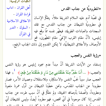
الكلمات الرئيسية:
أهل القران
-
اداب
•المطروديّة عن جناب القدس
قراءة القران
-
في قصّة آدم عليه السلام الشريفة مثلاً، يتفكّر الإنسان
الاخلاق الاسلامية
في مطروديّة الشيطان عن جناب القدس مع تلك
-
السلوك
-
التدبر
السجدات والعبادات الطويلة، فيطهّر نفسه ممّا وقع فيه
في القرآن
إبليس؛ لأنّ مقام القرب الإلهيّ مقام المطهّرين؛ فمع
الأوصاف والأخلاق الشيطانيّة، لا يمكن القدوم إلى ذلك الجناب الرفيع.
•رؤية النفس والعجب
يستفاد من الآيات الشريفة أنّ مبدأ عدم سجود إبليس هو رؤية النفس
1
... أَنَا خَيْرٌ مِنْهُ خَلَقْتَنِي مِنْ نَارٍ وَخَلَقْتَهُ مِنْ طِينٍ
والعجب:
﴿
﴾
؛ فهذا
العجب صار سبباً لحبّ النفس والاستكبار، وللاستقلال وعصيان الأمر، فصار
مطروداً عن الجناب المقدّس. ونحن خطَبْنا الشيطان من أوّل عمرنا ملعوناً
ومطروداً، واتّصفنا بأوصافه الخبيثة، ولم نتفكّر في أنّ سبب طرده عن جناب
القدس إذا كان موجوداً في أيّ شخص، فهو مطرودٌ أيضاً، وليس للشيطان أيّ