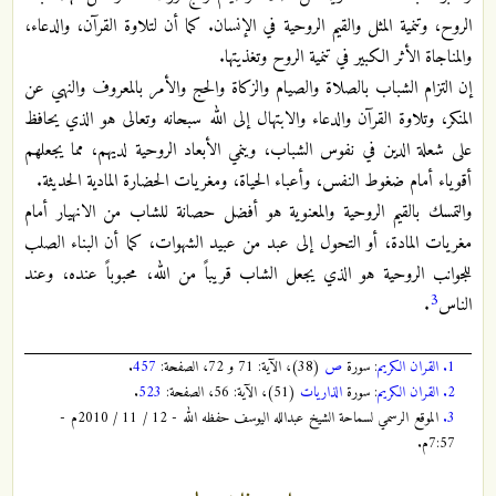
الروح، وتنمية المثل والقيم الروحية في الإنسان. كما أن لتلاوة القرآن، والدعاء،
والمناجاة الأثر الكبير في تنمية الروح وتغذيتها.
إن التزام الشباب بالصلاة والصيام والزكاة والحج والأمر بالمعروف والنهي عن
المنكر، وتلاوة القرآن والدعاء والابتهال إلى الله سبحانه وتعالى هو الذي يحافظ
على شعلة الدين في نفوس الشباب، وينمي الأبعاد الروحية لديهم، مما يجعلهم
أقوياء أمام ضغوط النفس، وأعباء الحياة، ومغريات الحضارة المادية الحديثة.
والتمسك بالقيم الروحية والمعنوية هو أفضل حصانة للشاب من الانهيار أمام
مغريات المادة، أو التحول إلى عبد من عبيد الشهوات، كما أن البناء الصلب
للجوانب الروحية هو الذي يجعل الشاب قريباً من الله، محبوباً عنده، وعند
3
الناس
.
1.
القران الكريم
: سورة
ص
(38)، الآية: 71 و 72، الصفحة:
457
.
2.
القران الكريم
: سورة
الذاريات
(51)، الآية: 56، الصفحة:
523
.
3.
الموقع الرسمي لسماحة الشيخ عبدالله اليوسف حفظه الله - 12 / 11 / 2010م -
7:57م.