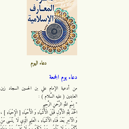
دعاء اليوم
دعاء يوم الجمعة
من أدعية الإمام علي بن الحسين السجاد زين
العابدين ( عليه السَّلام ) :
" بِسْمِ اللَّهِ الرَّحْمنِ الرَّحِيمِ
الْحَمْدُ لِلَّهِ الْأَوَّلِ قَبْلَ الْأَشْيَاءِ وَ الْأَحْيَاءِ [ الْإِحْيَاءِ ] ،
وَ الْآخِرِ بَعْدَ فَنَاءِ الْأَشْيَاءِ ، الْعَلِيمِ الَّذِي لَا يَنْسَى مَنْ
ذَكَرَهُ ، وَ لَا يَنْقُصُ مَنْ شَكَرَهُ ، وَ لَا يُخَيِّبُ مَنْ دَعَاهُ