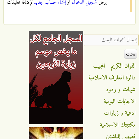
يرجى
تسجيل الدخول
أو
إنشاء حساب جديد
لإضافة تعليقات
‏إدخال كلمات البحث ‏
القران الكريم
المجيب
دائرة المعارف الاسلامية
شبهات و ردود
الاجابات اليومية
ادعية و زيارات
مكتبتك الاسلامية
قصص للناشئين