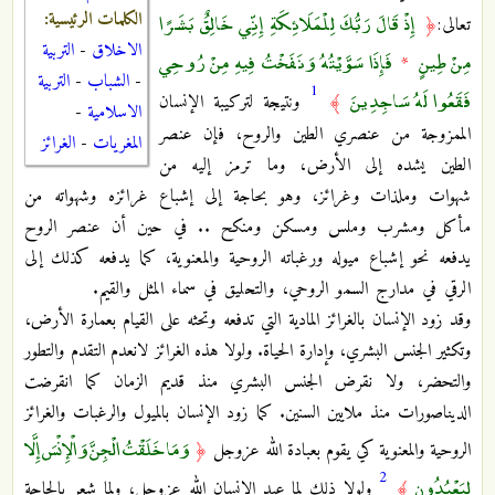
إِذْ قَالَ رَبُّكَ لِلْمَلَائِكَةِ إِنِّي خَالِقٌ بَشَرًا
الكلمات الرئيسية:
تعالى:
﴿
الاخلاق
-
التربية
مِنْ طِينٍ
فَإِذَا سَوَّيْتُهُ وَنَفَخْتُ فِيهِ مِنْ رُوحِي
*
-
الشباب
-
التربية
1
فَقَعُوا لَهُ سَاجِدِينَ
﴾
ونتيجة لتركيبة الإنسان
الاسلامية
-
الممزوجة من عنصري الطين والروح، فإن عنصر
المغريات
-
الغرائز
الطين يشده إلى الأرض، وما ترمز إليه من
شهوات وملذات وغرائز، وهو بحاجة إلى إشباع غرائزه وشهواته من
مأكل ومشرب وملس ومسكن ومنكح .. في حين أن عنصر الروح
يدفعه نحو إشباع ميوله ورغباته الروحية والمعنوية، كما يدفعه كذلك إلى
الرقي في مدارج السمو الروحي، والتحليق في سماء المثل والقيم.
وقد زود الإنسان بالغرائز المادية التي تدفعه وتحثه على القيام بعمارة الأرض،
وتكثير الجنس البشري، وإدارة الحياة. ولولا هذه الغرائز لانعدم التقدم والتطور
والتحضر، ولا نقرض الجنس البشري منذ قديم الزمان كما انقرضت
الديناصورات منذ ملايين السنين. كما زود الإنسان بالميول والرغبات والغرائز
وَمَا خَلَقْتُ الْجِنَّ وَالْإِنْسَ إِلَّا
الروحية والمعنوية كي يقوم بعبادة الله عزوجل
﴿
2
لِيَعْبُدُونِ
﴾
ولولا ذلك لما عبد الإنسان الله عزوجل، ولما شعر بالحاجة