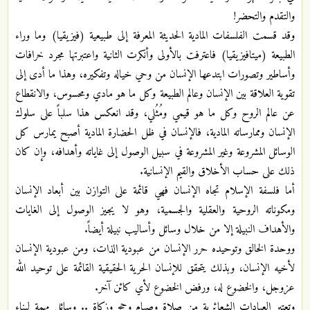
والتقدم والتحضر!
وقد قسمت الفلسفات المادية الحديثة المعرفة إلى طبيعية (فيزيقيا) وما وراء
الطبيعة (ميتافيزيقيا) فاعترفت بالأولى وأنكرت الثانية واعتبرتها مجرد خرافات
وأساطير وتصورات ابتدعها الإنسان من وحي خياله وتفكيره، وهذا ما أدى إلى
تقوية العلاقة بين الإنسان وعالم الطبيعة وكل ما هو مادي ومحسوس، والانقطاع
عن عالم الروح وكل ما هو قيمي ومُثُلي، وقد انعكس هذا سلباً على سلوك
الإنسان وممارساته المادية، فالإنسان في ظل الحضارة المادية أصبح يمارس كل
الوسائل المشروعة وغير المشروعة في سبيل الوصول إلى غاياته وأهدافه، وإن كان
ذلك على حساب الأخلاق والقيم الإنسانية.
أما فلسفة الإسلام تجاه الإنسان فهي قائمة على التوازن بين أبعاد الإنسان
ومكوناته الروحية والعقلية والجسمية، وهو لا يجيز الوصول إلى الغايات
والأهداف النبيلة إلا من خلال وسائل وأساليب نبيلة أيضاً.
ووحدة الخالق وتوحيده حرر الإنسان من عبودية الذات، ومن عبودية الإنسان
لأخيه الإنسان، وبذلك يتحقق للإنسان الحرية الحقيقية القائمة على توحيد الله
عزوجل، والخضوع له، ورفض الخضوع لأي كائن آخر.
وتعتبر العبادات الشعائرية من صلاة وصيام وحج وزكاة .. وسائل مهمة لبناء