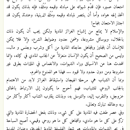
امتحان عسير، فإن قدّم شهواته على مبادئه وقيمه ومُثُله، فإنه بذلك يكون قد
اتخذ إلهه هواه، وأما أن ينتصر لمبادئه وقيمه ومُثُله الدينية، وعندئذ يكون قد
اجتاز الامتحان بنجاح!
والإسلام لا يمانع من إشباع الغرائز المادية ولكن يجب أن يكون ذلك
بالحلال، وبوسائل مشروعة، وضمن حدود وضوابط الشرع، وإلا فلا يمكن
للإنسان أن يتجاوز ويتجاهل حاجاته المادية من أكل وشرب وجنس و مال..
وليس من الصحيح أن يكون الإنسان منعزلاً عن الجانب المادي في كيانه، وإنما
نتحدث هنا عن الانسياق وراء الشهوات، والانغماس في الملذات بطرق غير
مشروعة ومن دون حدود ولا قيود ... فهذا هو الممنوع والمحرم.
وبما أن الشباب هي مرحلة الهيجان واستيقاظ الغرائز لابد من الاهتمام
بالجانب الروحي للشباب، فهم أحوج ما يكونون إلى الارتباط بالخالق
عزوجل، والتقرب إليه، والتوسل به، وبذلك يقترب الشاب أكثر وأكثر من
ربه وخالقه تبارك وتعالى.
وفي عصر طغت فيه المادية على كل شيء، وذلك بفعل الحضارة المادية والتي
تركز على كل ما هو مادي، وتتجاهل كل ما هو روحي وقيمي، أصبح السباحة
في بحر الشهوات والماديات هو شعار الفلسفة المادية الحديثة، وعنوان المدنية