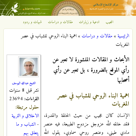
تجاوز إلى المحتوى الرئيسي
المجيب
ادعية و زيارات
مقالات و دراسات
شبهات و ردود
مركز
الرئيسية
»
مقالات و دراسات
»
اهمية البناء الروحي للشباب في عصر
الإشعاع
أنت هنا
المغريات
الإسلامي
الأبحاث و المقالات المنشورة لا تعبر عن
رأي الموقع بالضرورة ، بل تعبر عن رأي
أصحابها
الشيخ عبدالله اليوسف
نشر قبل 8 سنوات
اهمية البناء الروحي للشباب في عصر
القراءات:
23694
المغريات
حقول مرتبطة:
الإنسان كائن عجيب من حيث الخلقة والقدرة،
الاخلاق و التربية
فقد خلقه الله عزوجل مزدوج الطبيعة، فيه عنصر
-
الشباب و ما
مادي طيني، وعنصر روحي سماوي، يقول الله
يتعلق بهم