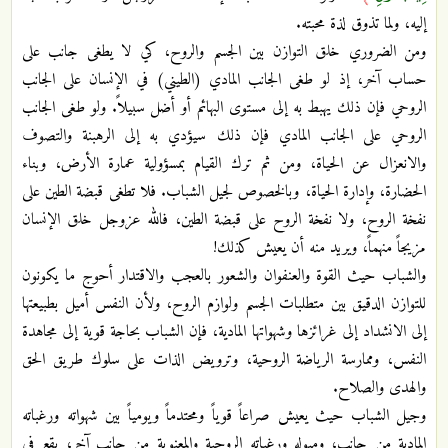
إليه، ولما تذوق لذة محبته.
ومن الضروري خلق التوازن بين الجسم والروح، كي لا يطغى جانب على
حساب آخر، إذ لو طغى الجانب المادي (الطيني) في الإنسان على الجانب
الروحي فإن ذلك يهبط به إلى مستوى البهائم أو أضل سبيلاً. ولو طغى الجانب
الروحي على الجانب المادي فإن ذلك سيؤدي به إلى الرهبنة والتصوف
والانعزال عن الحياة، ومن ثم ترك القيام بمسؤولية عمارة الأرض، وبناء
الحضارة، وإدارة الحياة، وبالخصوص لجيل الشباب. فلا تطغى قبضة الطين على
نفخة الروح، ولا نفخة الروح على قبضة الطين، فالله عزوجل خلق الإنسان
مزيجاً منهماً، ويريد منه أن يعيش كذلك!
والشباب حيث القوة والعنفوان والشعور بالعجب والاقتدار أحوج ما يكونون
للتوازن الدقيق بين متطلبات الجسم ولوازم الروح، ولأن النفس أميل بطبيعتها
إلى الانشداد إلى غرائزها وشهواتها المادية، فإن الشباب بحاجة قوية إلى مجاهدة
النفس، وممارسة الرياضة الروحية، وترويض الذات على سلوك طريق الحق
والهدى والصلاح.
وجيل الشباب حيث يعيش صراعاً قوياً ومحتدماً ويومياً بين شهواته ورغباته
المادية من جانب، وميوله ورغباته الروحية والمعنوية من جانب آخر، يقع في