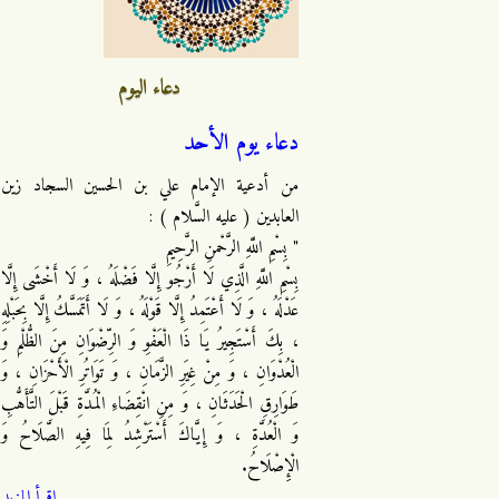
دعاء اليوم
دعاء يوم الأحد
من أدعية الإمام علي بن الحسين السجاد زين
العابدين ( عليه السَّلام ) :
" بِسْمِ اللَّهِ الرَّحْمنِ الرَّحِيمِ
بِسْمِ اللَّهِ الَّذِي لَا أَرْجُو إِلَّا فَضْلَهُ ، وَ لَا أَخْشَى إِلَّا
عَدْلَهُ ، وَ لَا أَعْتَمِدُ إِلَّا قَوْلَهُ ، وَ لَا أَتَمَسَّكُ إِلَّا بِحَبْلِهِ
، بِكَ أَسْتَجِيرُ يَا ذَا الْعَفْوِ وَ الرِّضْوَانِ مِنَ الظُّلْمِ وَ
الْعُدْوَانِ ، وَ مِنْ غِيَرِ الزَّمَانِ ، وَ تَوَاتُرِ الْأَحْزَانِ ، وَ
طَوَارِقِ الْحَدَثَانِ ، وَ مِنِ انْقِضَاءِ الْمُدَّةِ قَبْلَ التَّأَهُّبِ
وَ الْعُدَّةِ ، وَ إِيَّاكَ أَسْتَرْشِدُ لِمَا فِيهِ الصَّلَاحُ وَ
الْإِصْلَاحُ.
اقرأ المزيد