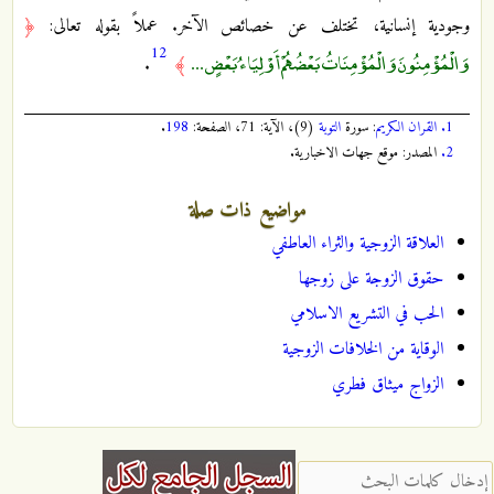
وجودية إنسانية، تختلف عن خصائص الآخر. عملاً بقوله تعالى:
﴿
1
2
وَالْمُؤْمِنُونَ وَالْمُؤْمِنَاتُ بَعْضُهُمْ أَوْلِيَاءُ بَعْضٍ ...
.
﴾
1.
القران الكريم
: سورة
التوبة
(9)، الآية: 71، الصفحة:
198
.
2.
المصدر: موقع جهات الاخبارية.
مواضيع ذات صلة
العلاقة الزوجية والثراء العاطفي
حقوق الزوجة على زوجها
الحب في التشريع الاسلامي
الوقاية من الخلافات الزوجية
الزواج ميثاق فطري
‏إدخال كلمات البحث ‏