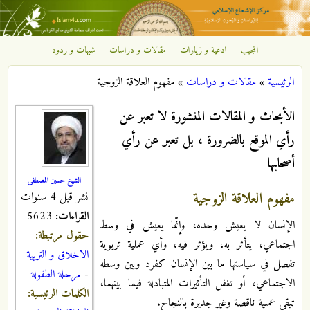
تجاوز إلى المحتوى الرئيسي
المجيب
ادعية و زيارات
مقالات و دراسات
شبهات و ردود
مركز
الرئيسية
»
مقالات و دراسات
»
مفهوم العلاقة الزوجية
الإشعاع
أنت هنا
الأبحاث و المقالات المنشورة لا تعبر عن
الإسلامي
رأي الموقع بالضرورة ، بل تعبر عن رأي
أصحابها
الشيخ حسين المصطفى
مفهوم العلاقة الزوجية
نشر قبل 4 سنوات
القراءات:
5623
الإنسان لا يعيش وحده، وإنّما يعيش في وسط
حقول مرتبطة:
اجتماعي، يتأثر به، ويؤثر فيه، وأي عملية تربوية
الاخلاق و التربية
تفصل في سياستها ما بين الإنسان كفرد وبين وسطه
-
مرحلة الطفولة
الاجتماعي، أو تغفل التأثيرات المتبادلة فيما بينهما،
الكلمات الرئيسية:
تبقى عملية ناقصة وغير جديرة بالنجاح.