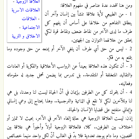
العلاقة الزوجية
-
ومن هنا تتحدد عدة عناصر في مفهوم العلاقة:
العلاقات الاسرية
1 - من الطبيعي لأية علاقة تنشأ بين إنسان وآخر أن
-
العلاقات
ينطلق التفاهم من خلالها على أساس أن يفهم كل
الاجتماعية
-
طرف ما لدى الآخر من نقاط ضعف ونقاط قوة لكي
الاخلاق و التربية
يحقق من خلالهما التوازن بين الجهتين.
2 - ليس من حق أي طرف أن يلغي الآخر أو يمنعه من حق وجوده وما
يتمتع به من فكر.
3 - أن تتكون هذه العلاقة بعيداً عن الرواسب الأخلاقية والفكرية أو العادات
والتقاليد المتخلفة أو المتقدمة.. بل تدرس بما يضمن تحمل جديد له مقوماته
وفعاليته.
4 - أن يتحرك كل من الطرفين بإيمان في أنّ الحياة ليست لنا وحدنا، بل هي
لنا وللآخرين لكي لا نقع في الذاتية والنرجسية.. وهذا يحتاج إلى وعي إنساني
وإيماني منفتح على قضايا الإنسان والحياة.
إذن: ليست العلاقة الزوجية هي حالة إلغاء الآخر في الآخر، بحيث لا تمايز أو
اختلاف بين الطرفين.. كلا، فالعلاقة الزوجية أولاً وأخيراً هي علاقة بين
شخصين، وما دام يوجد تعددية فلا بدّ في الغالب أنّ لكل واحد منهما خصائص