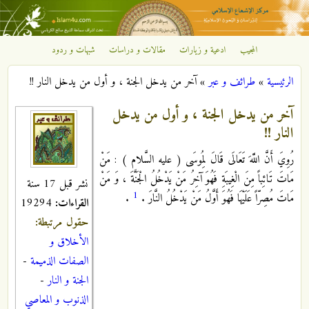
تجاوز إلى المحتوى الرئيسي
المجيب
ادعية و زيارات
مقالات و دراسات
شبهات و ردود
مركز
الرئيسية
»
طرائف و عبر
»
آخر من يدخل الجنة ، و أول من يدخل النار !!
الإشعاع
أنت هنا
آخر من يدخل الجنة ، و أول من يدخل
الإسلامي
النار !!
رُوِيَ أَنَّ اللَّهَ تَعَالَى قَالَ لِمُوسَى ( عليه السَّلام ) : مَنْ
مَاتَ تَائِباً مِنَ الْغِيبَةِ فَهُوَ آخِرُ مَنْ يَدْخُلُ الْجَنَّةَ ، وَ مَنْ
نشر قبل 17 سنة
1
مَاتَ مُصِرّاً عَلَيْهَا فَهُوَ أَوَّلُ مَنْ يَدْخُلُ النَّارَ .
.
القراءات:
19294
حقول مرتبطة:
الأخلاق و
الصفات الذميمة
-
الجنة و النار
-
الذنوب و المعاصي