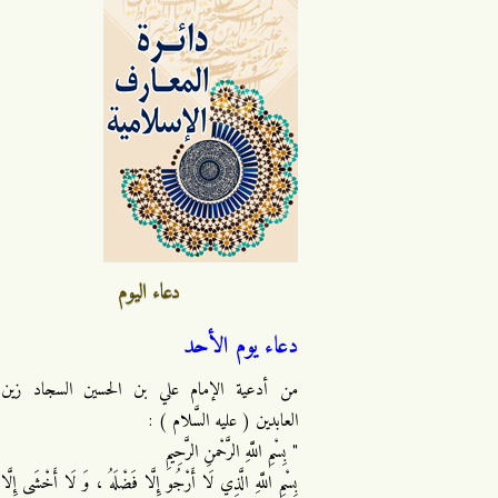
دعاء اليوم
دعاء يوم الأحد
من أدعية الإمام علي بن الحسين السجاد زين
العابدين ( عليه السَّلام ) :
" بِسْمِ اللَّهِ الرَّحْمنِ الرَّحِيمِ
بِسْمِ اللَّهِ الَّذِي لَا أَرْجُو إِلَّا فَضْلَهُ ، وَ لَا أَخْشَى إِلَّا