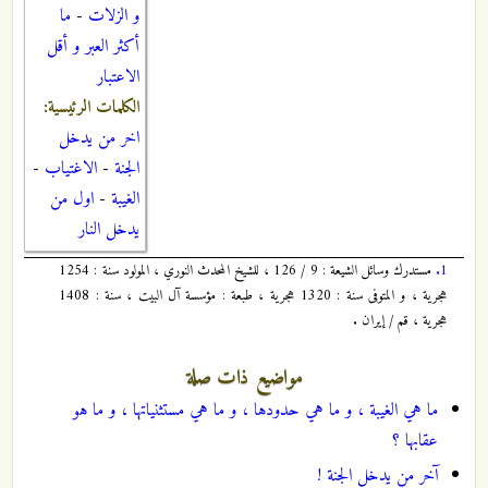
و الزلات
-
ما
أكثر العبر و أقل
الاعتبار
الكلمات الرئيسية:
اخر من يدخل
الجنة
-
الاغتياب
-
الغيبة
-
اول من
يدخل النار
1.
مستدرك وسائل الشيعة : 9 / 126 ، للشيخ المحدث النوري ، المولود سنة : 1254
هجرية ، و المتوفى سنة : 1320 هجرية ، طبعة : مؤسسة آل البيت ، سنة : 1408
هجرية ، قم / إيران .
مواضيع ذات صلة
ما هي الغيبة ، و ما هي حدودها ، و ما هي مستثنياتها ، و ما هو
عقابها ؟
آخر من يدخل الجنة !