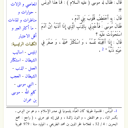
قَالَ : فَقَالَ لَهُ مُوسَى ( عليه السَّلام ) : فَمَا هَذَا الْبُرْنُسُ
المعاصي و الزلات
؟!
-
حوارات و
قَالَ : بِهِ أَخْتَطِفُ قُلُوبَ بَنِي آدَمَ .
مناظرات و لقاءات
فَقَالَ مُوسَى : فَأَخْبِرْنِي بِالذَّنْبِ الَّذِي إِذَا أَذْنَبَهُ ابْنُ آدَمَ
-
ما أكثر العبر و
اسْتَحْوَذْتَ عَلَيْهِ ؟
أقل الاعتبار
قَالَ : إِذَا أَعْجَبَتْهُ نَفْسُهُ ، وَ اسْتَكْثَرَ عَمَلَهُ ، وَ صَغُرَ فِي
الكلمات الرئيسية:
2
عَيْنِهِ ذَنْبُهُ "
.
ابليس
-
اساليب
الشيطان
-
استكثار
العمل
-
الذنب
-
الشيطان
-
العجب
-
النبي موسى
-
كليم الله
-
موسى
بن عمران
1.
البُرْنُس : قلنسوة طويلة كان العُبَّاد يلبسونها في صدر الإسلام ، و هو من البِرس ـ
بكسر الباء ـ و هو القطن ، و النون زائدة ، و قيل إنه غير عربي ، ( راجع : مجمع
البحرين : 4 / 52 ، للعلامة فخر الدين بن محمد الطريحي ، المولود سنة : 979 هجرية