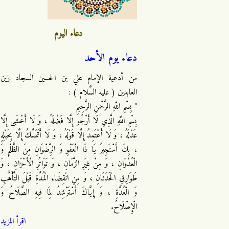
دعاء اليوم
دعاء يوم الأحد
من أدعية الإمام علي بن الحسين السجاد زين
العابدين ( عليه السَّلام ) :
" بِسْمِ اللَّهِ الرَّحْمنِ الرَّحِيمِ
بِسْمِ اللَّهِ الَّذِي لَا أَرْجُو إِلَّا فَضْلَهُ ، وَ لَا أَخْشَى إِلَّا
عَدْلَهُ ، وَ لَا أَعْتَمِدُ إِلَّا قَوْلَهُ ، وَ لَا أَتَمَسَّكُ إِلَّا بِحَبْلِهِ
، بِكَ أَسْتَجِيرُ يَا ذَا الْعَفْوِ وَ الرِّضْوَانِ مِنَ الظُّلْمِ وَ
الْعُدْوَانِ ، وَ مِنْ غِيَرِ الزَّمَانِ ، وَ تَوَاتُرِ الْأَحْزَانِ ، وَ
طَوَارِقِ الْحَدَثَانِ ، وَ مِنِ انْقِضَاءِ الْمُدَّةِ قَبْلَ التَّأَهُّبِ
وَ الْعُدَّةِ ، وَ إِيَّاكَ أَسْتَرْشِدُ لِمَا فِيهِ الصَّلَاحُ وَ
الْإِصْلَاحُ.
اقرأ المزيد