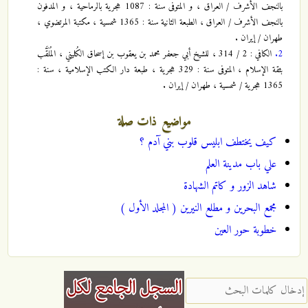
بالنجف الأشرف / العراق ، و المتوفى سنة : 1087 هجرية بالرماحية ، و المدفون
بالنجف الأشرف / العراق ، الطبعة الثانية سنة : 1365 شمسية ، مكتبة المرتضوي ،
طهران / إيران .
2.
الكافي : 2 / 314 ، للشيخ أبي جعفر محمد بن يعقوب بن إسحاق الكُليني ، المُلَقَّب
بثقة الإسلام ، المتوفى سنة : 329 هجرية ، طبعة دار الكتب الإسلامية ، سنة :
1365 هجرية / شمسية ، طهران / إيران .
مواضيع ذات صلة
كيف يختطف ابليس قلوب بني آدم ؟
علي باب مدينة العلم
شاهد الزور و كاتم الشهادة
مجمع البحرين و مطلع النيرين ( المجلد الأول )
خطوبة حور العين
‏إدخال كلمات البحث ‏