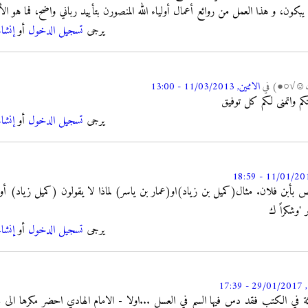
ون، و هذا العمل من روائع أعمال أولياء الله المنصورن بتأييد رباني واضح، فما هو ال
يرجى
تسجيل الدخول
أو
إنشا
ك☺√○●)
في
الاثنين, 11/03/2013 - 13:00
كم واتمنى لكم كل توفيق
يرجى
تسجيل الدخول
أو
إنشا
 بأبن فلان. مثال(كميل بن زياد)او(عمار بن ياسر) لماذا لا يقولون (كميل زياد) أو 
 'وشكراً ك
يرجى
تسجيل الدخول
أو
إنشا
17:39
وثة في الكتب فقد دس فيها السم في العسل ...اولا - الامام الهادي احضر مكرها الى 