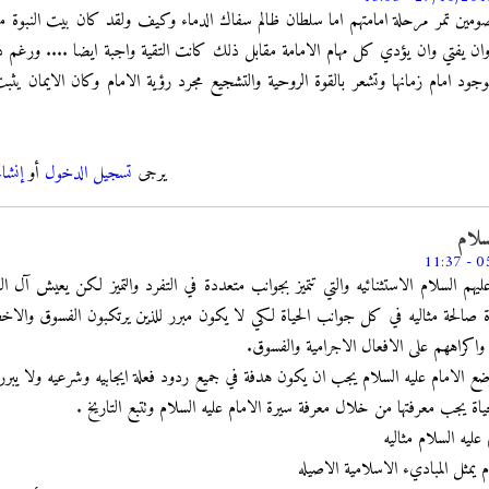
صومين تمر مرحلة امامتهم اما سلطان ظالم سفاك الدماء وكيف ولقد كان بيت النبوة م
ان يفتي وان يؤدي كل مهام الامامة مقابل ذلك كانت التقية واجبة ايضا .... ورغم ذ
بوجود امام زمانها وتشعر بالقوة الروحية والتشجيع مجرد رؤية الامام وكان الايمان يث
يرجى
تسجيل الدخول
أو
إنشا
سلام
هم السلام الاستثنائيه والتي تتميز بجوانب متعددة في التفرد والتميز لكن يعيش آل 
صالحة مثاليه في كل جوانب الحياة لكي لا يكون مبرر للذين يرتكبون الفسوق والاخطاء
كراههم على الافعال الاجرامية والفسوق.
ع الامام عليه السلام يجب ان يكون هدفة في جميع ردود فعلة ايجابيه وشرعيه ولا يبرر
لحياة يجب معرفتها من خلال معرفة سيرة الامام عليه السلام وتتبع التاريخ .
ليه السلام مثاليه
 يمثل المباديء الاسلامية الاصيله