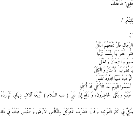
عْفِنِي" فَأَعْفَاهُ.
لشِّعْرِ ".
هُ:
جَالِ فَلَمْ تَنْفَعْهُمُ الْقُلَلُ‏
ُوا حُفَراً يَا بِئْسَمَا نَزَلُوا
وِرُ وَ التِّيجَانُ وَ الْحُلَلُ‏
ا تُضْرَبُ الْأَسْتَارُ وَ الْكِلَلُ‏
ُجُوهُ عَلَيْهَا الدُّودُ تَقْتَتِلُ‏
ْبَحُوا الْيَوْمَ بَعْدَ الْأَكْلِ قَدْ أُكِلُوا
عُ عَيْنَيْهِ وَ بَكَى الْحَاضِرُونَ، وَ دَفَعَ إِلَى عَلِيٍّ ( عليه السَّلام ) أَرْبَعَةَ آلَافِ دِينَارٍ، ثُمَّ رَدَّهُ إِل
ِيُّ فِي كَنْزِ الْفَوَائِدِ، وَ قَالَ: فَضَرَبَ الْمُتَوَكِّلُ بِالْكَأْسِ‏ الْأَرْضَ وَ تَنَغَّصَ عَيْشُهُ فِي ذَلِكَ