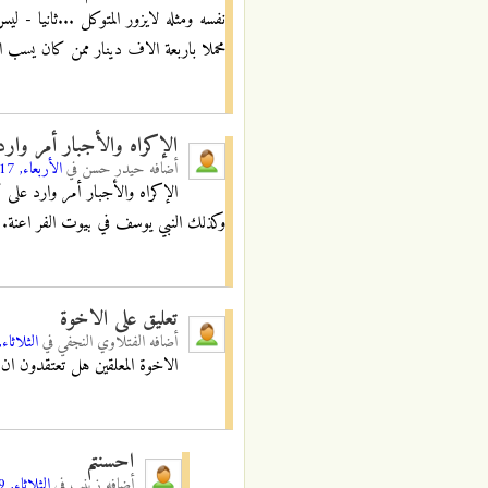
نفسه ومثله لايزور المتوكل ...ثانيا -
محملا باربعة الاف دينار ممن كان يسب الام
الإكراه والأجبار أمر وار
أضافه
حيدر حسن
في
الأربعاء, 18/10/2017 - 07:20
الإكراه والأجبار أمر وارد على
وكذلك النبي يوسف في بيوت الفر اعنة.
تعليق على الاخوة
أضافه
الفتلاوي النجفي
في
الثلاثاء, 13/08/2019 - 06
الاخوة المعلقين هل تعتقدون ان
احسنتم
أضافه
زينب
في
الثلاثاء, 29/10/2019 - 15:05