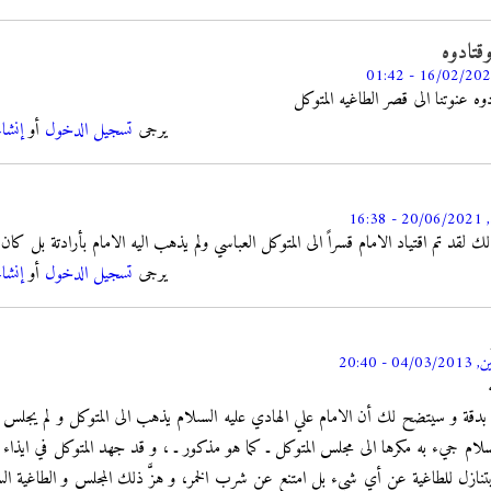
قتادوه
وه عنوتنا الى قصر الطاغيه المتوكل
يرجى
تسجيل الدخول
أو
إنشا
16:38
الك لقد تم اقتياد الامام قسراً الى المتوكل العباسي ولم يذهب اليه الامام بأرادتة بل كان
يرجى
تسجيل الدخول
أو
إنشا
04/0 - 20:40
دقة و سيتضح لك أن الامام علي الهادي عليه السىلام يذهب الى المتوكل و لم يجلس 
السلام جيء به مكرها الى مجلس المتوكل ـ كما هو مذكور ـ ، و قد جهد المتوكل في ايذاء ا
 يتنازل للطاغية عن أي شيء بل امتنع عن شرب الخمر، و هزَّ ذلك المجلس و الطاغية الس