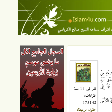
عَتِهِ مِنْ
لَقٍ عَلَيْهِ
تِلْكَ إِلَى
نشر قبل 13 سنة
القراءات:
َهُ الْكَأْسَ
175142
حقول مرتبطة: