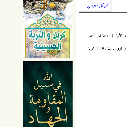
المتوكل العباسي
لحديثية الكبرى المُسماة بـ " بحار الأنوار ( الجامعة لدرر أخبار
بحار الأنوار ( الجامعة لدرر أخبار الأئمة الأطهار ( عليهم السلام ) ) : 50 / 211 ، للعلامة الشيخ محمد باقر المجلسي ، المولود بإصفهان سنة : 1037 ، و المتوفى بها سنة : 1110 هجرية