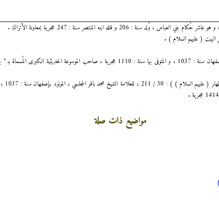
 وُلد سنة : 206 و قتله ابنه المنتصر سنة : 247 هجرية بمعاونة الأتراك .
 البيت ( عليهم السلام ) .
العلامة الشيخ محمد باقر المجلسي ، المولود بإصفهان سنة : 1037 ، و المتوفى بها سنة : 1110 هجرية ، صاحب الموسوعة ا
مواضيع ذات صلة