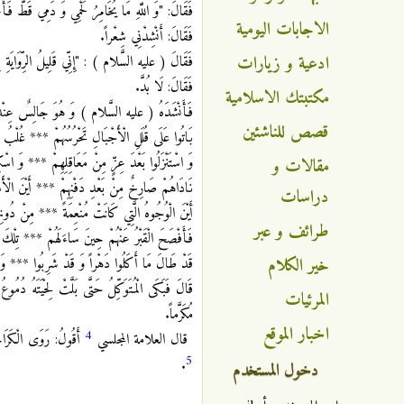
فَقَالَ: "وَ اللَّهِ مَا يُخَامِرُ لَحْمِي وَ دَمِي قَطُّ فَأَ
الاجابات اليومية
فَقَالَ: أَنْشِدْنِي شِعْراً.
ادعية و زيارات
فَقَالَ ( عليه السَّلام ) : "إِنِّي قَلِيلُ الرِّوَايَةِ لِ
فَقَالَ: لَا بُدَّ.
مكتبتك الاسلامية
فَأَنْشَدَهُ ( عليه السَّلام ) وَ هُوَ جَالِسٌ عِنْدَ
قصص للناشئين
بَاتُوا عَلَى قُلَلِ الْأَجْبَالِ تَحْرُسُهُمْ *** غُلْبُ الرِّ
وَ اسْتَنْزَلُوا بَعْدَ عِزٍّ مِنْ مَعَاقِلِهِمْ *** وَ اسْكِن
مقالات و
نَادَاهُمْ صَارِخٌ مِنْ بَعْدِ دَفْنِهِمْ *** أَيْنَ الْأَسَا
دراسات
أَيْنَ الْوُجُوهُ الَّتِي كَانَتْ مُنْعِمَةً *** مِنْ دُونِهَ
طرائف و عبر
فَأَفْصَحَ الْقَبْرُ عَنْهُمْ حِينَ سَاءَلَهُمْ *** تِلْكَ الْو
خير الكلام
قَدْ طَالَ مَا أَكَلُوا دَهْراً وَ قَدْ شَرِبُوا *** وَ أَص
قَالَ فَبَكَى الْمُتَوَكِّلُ حَتَّى بَلَّتْ لِحْيَتَهُ دُمُو
المرئيات
مُكَرَّماً.
اخبار الموقع
4
قال العلامة المجلسي
أَقُولُ: رَوَى الْكَرَاجُك
5
.
دخول المستخدم