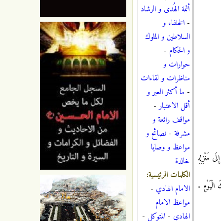
أئمة الهُدى و الرشاد
-
الخلفاء و
السلاطين و الملوك
و الحكام
-
حوارات و
مناظرات و لقاءات
-
ما أكثر العبر و
أقل الاعتبار
-
مواقف رائعة و
مشرفة
-
نصائح و
مواعظ و وصايا
َى مَنْزِلِهِ
خالدة
الكلمات الرئيسية:
 الْيَوْمِ .
الامام الهادي
-
مواعظ الامام
الهادي
-
المتوكل
-