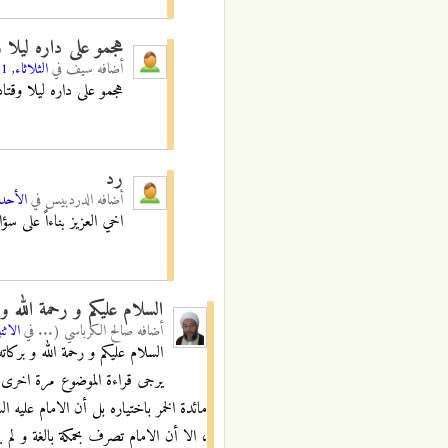
هجمو على داره ليلا و
أضافه
سيف
في
الثلاثاء, 16/02/2021 - 01:42
هجمو على داره ليلا وقتاد
رد
أضافه
الدردبيس
في
الأحد, 20/06/2021 - 
اخي العزيز بناءاً على سؤ
السلام عليكم و رحمة الله و
أضافه
صالح الكرباسي (...
في
الاثنين, 3/2013
السلام عليكم و رحمة الله و بركاته
يرجى قراءة الموضوع مرة اخرى ب
مائدة الخمر باختياره بل أن الامام عليه 
، الا أن الامام تصرف بحمكة بالغة و لم