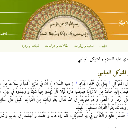
تجاوز إلى المحتوى الرئيسي
المجيب
ادعية و زيارات
مقالات و دراسات
شبهات و ردود
ادي عليه السلام و المتوكل العباسي
المتوكل العباسي
2
1
 الْمُتَوَكِّلِ
بِعَلِيِّ بْنِ مُحَمَّدٍ الْجَوَادِ
( عليه السَّلام ) أَنَّ فِي مَنْزِلِهِ كُتُباً وَ سِلَاحاً مِنْ شِي
فَبَعَثَ إِلَيْهِ جَمَاعَةً مِنَ الْأَتْرَاكِ فَهَجَمُوا دَارَهُ لَيْلًا فَلَمْ يَجِدُوا فِيهَا شَيْئاً وَ وَجَدُوهُ فِي بَيْتٍ مُغْ
لرَّمْلِ وَ الْحَصَى وَ هُوَ مُتَوَجِّهٌ إِلَى اللَّهِ تَعَالَى يَتْلُو آيَاتٍ مِنَ الْقُرْآنِ، فَحُمِلَ عَلَى حَالِهِ 
 وَجَدْنَاهُ يَقْرَأُ الْقُرْآنَ مُسْتَقْبِلَ الْقِبْلَةِ.
فَدَخَلَ عَلَيْهِ وَ الْكَأْسُ فِي يَدِ الْمُتَوَكِّلِ، فَلَمَّا رَآهُ هَابَهُ وَ عَظَّمَهُ وَ أَجْلَسَهُ إِلَى جَانِبِهِ وَ نَاوَل