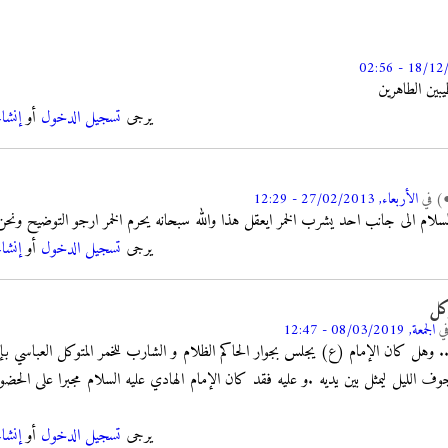
بين الطاهرين
يرجى
تسجيل الدخول
أو
إنشا
)
في
الأربعاء, 27/02/2013 - 12:29
ام الى جانب احد يشرب الخمر ايعقل هذا والله سبحانه يحرم الخمر ارجو التوضيح ونحن ا
يرجى
تسجيل الدخول
أو
إنشا
وكل
ي
الجمعة, 08/03/2019 - 12:47
 .. وهل كان الإمام (ع) يجلس بجوار الحاكم الظلام و الشارب للخمر المتوكل العباسي ب
 في جوف الليل ليمثل بين يديه .و عليه فقد كان الإمام الهادي عليه السلام مجبرا على ال
يرجى
تسجيل الدخول
أو
إنشا