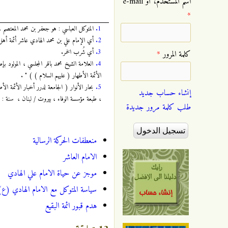
‏اسم المستخدم، أو e-mail
*
1.
المتوكل العباسي : هو جعفر بن محمد المعتصم ، و هو عاشر حُكام بني العباس ،
2.
أي الإمام علي بن محمد الهادي عاشر أئمة أهل
3.
أي شُرب الخمر.
‏كلمة المرور ‏
*
4.
الأئمة الأطهار ( عليهم السلام ) ) " .
5.
إنشاء حساب جديد
، طبعة مؤسسة الوفاء ، بيروت / لبنان ، سنة : 1414 هجرية .
طلب كلمة مرور جديدة
منعطفات الحركة الرسالية
الامام العاشر
موجز عن حياة الامام علي الهادي
سياسة المتوكل مع الامام الهادي (ع)
هدم قبور ائمة البقيع