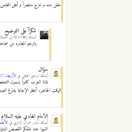
حقن دمه و خرج منتصراً و أهل المجلس يبك
شكرآ على التوضيح
أضافه
(●○√☺ابن الشب
وارجو المعذره من سماحت
سؤال
أضافه
ابراهيم الحلفي
في
الأربعاء, 11/01/2017 - 18:59
لماذا العرب كانوا يسمون الشخص
الوقت الحاضر. أنتظر الإجابة بفارغ الصبر
الامام الهادي عليه السلام
أضافه
منذر عمران الزاوي
في
الأحد, 29/01/2017 - 
انتبهوا عند نقلكم القصص المبث