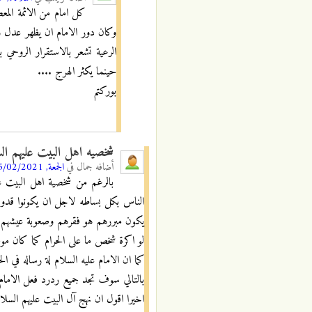
كل امام من الائمة المع
وكان دور الامام ان يظهر عدل و
الرعية تشعر بالاستقرار الروحي 
حينما يكثر الهرج ....
بوركتم
شخصيه اهل البيت عليهم ال
أضافه
جمال
في
الجمعة, 05/02/2021 - 11:37
بالرغم من شخصية اهل البيت علي
الناس بكل بساطه لاجل ان يكونوا قدوة 
يكون مبررهم هو فقرهم وصعوبة عيشهم وا
لو اكرة شخص ما على الحرام كما كان موض
كما ان الامام عليه السلام لة رساله في ا
بالتالي سوف تجد جميع ردرد فعل الامام ع
اخيرا اقول ان نهج آل البيت عليهم السلام