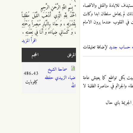
ستهدف للابادة والقتل والاقصاء
" بِسْمِ اللَّهِ الرَّحْمنِ الرَّحِيمِ
لك لم يجامل سلطان ابدا وكانت
الْحَمْدُ لِلَّهِ الَّذِي أَذْهَبَ اللَّيْلَ مُظْلِماً
بت في القلوب عندما يرون الامام
بِقُدْرَتِهِ ، وَ جَاءَ بِالنَّهَارِ مُبْصِراً بِرَحْمَتِهِ
، وَ كَسَانِي ضِيَاءَهُ وَ أَنَا فِي نِعْمَتِهِ .
اقرأ المزيد
ء حساب جديد
لإضافة تعليقات
المرفق
الحجم
سماحة الشيخ
486.43
ضياء الزبيدي حفظه
البيت بكل تواظع كما يعيش عامة
كيلوبايت
الله
 والجرائم في مناصرة الظلمة لا
 الجريمة باي حال