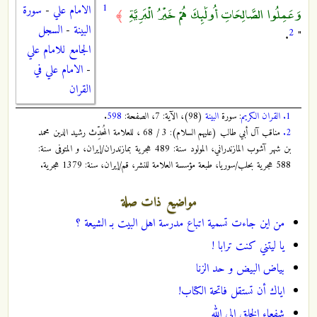
1
الامام علي
-
سورة
وَعَمِلُوا الصَّالِحَاتِ أُولَٰئِكَ هُمْ خَيْرُ الْبَرِيَّةِ
﴾
البينة
-
السجل
2
.
"
الجامع للامام علي
-
الامام علي في
القران
1.
القران الكريم
: سورة
البينة
(98)، الآية: 7، الصفحة:
598
.
2.
مناقب آل أبي طالب (عليهم السلام): 3 / 68 ، للعلامة المُحدِّث رشيد الدين محمد
بن شهر آشوب المازندراني، المولود سنة: 489 هجرية بمازندران/إيران، و المتوفى سنة:
588 هجرية بحلب/سوريا، طبعة مؤسسة العلامة للنشر، قم/إيران، سنة: 1379 هجرية.
مواضيع ذات صلة
من اين جاءت تسمية اتباع مدرسة اهل البيت بـ الشيعة ؟
يا ليتني كنت ترابا !
بياض البيض و حد الزنا
اياك أن تستقل فاتحة الكتاب!
شفعاء الخلق الى الله