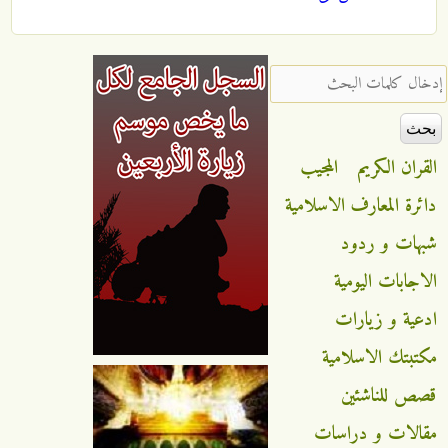
‏إدخال كلمات البحث ‏
القران الكريم
المجيب
دائرة المعارف الاسلامية
شبهات و ردود
الاجابات اليومية
ادعية و زيارات
مكتبتك الاسلامية
قصص للناشئين
مقالات و دراسات