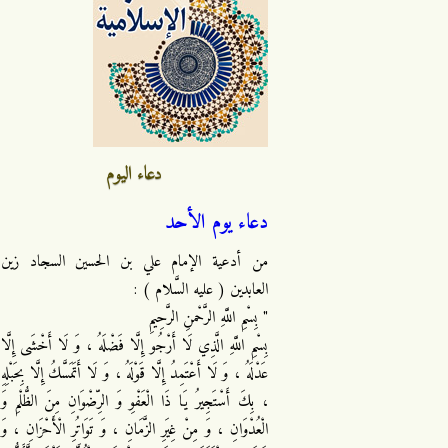
دعاء اليوم
دعاء يوم الأحد
من أدعية الإمام علي بن الحسين السجاد زين
العابدين ( عليه السَّلام ) :
" بِسْمِ اللَّهِ الرَّحْمنِ الرَّحِيمِ
بِسْمِ اللَّهِ الَّذِي لَا أَرْجُو إِلَّا فَضْلَهُ ، وَ لَا أَخْشَى إِلَّا
عَدْلَهُ ، وَ لَا أَعْتَمِدُ إِلَّا قَوْلَهُ ، وَ لَا أَتَمَسَّكُ إِلَّا بِحَبْلِهِ
، بِكَ أَسْتَجِيرُ يَا ذَا الْعَفْوِ وَ الرِّضْوَانِ مِنَ الظُّلْمِ وَ
الْعُدْوَانِ ، وَ مِنْ غِيَرِ الزَّمَانِ ، وَ تَوَاتُرِ الْأَحْزَانِ ، وَ