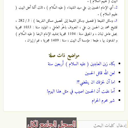
البيت ( عليهم السلام ) .
2.
أي الإمام الحسين بن علي سيد الشهداء ( عليه السَّلام ) ، ثالث أئمة أهل البيت (
عليهم السلام ) .
3.
وسائل الشيعة ( تفصيل وسائل الشيعة إلى تحصيل مسائل الشريعة ) : 3 / 282 ،
للشيخ محمد بن الحسن بن علي ، المعروف بالحُر العاملي ، المولود سنة : 1033 هجرية
بجبل عامل لبنان ، و المتوفى سنة : 1104 هجرية بمشهد الإمام الرضا ( عليه السَّلام )
و المدفون بها ، طبعة : مؤسسة آل البيت ، سنة : 1409 هجرية ، قم / إيران .
مواضيع ذات صلة
بكاء زين العابدين ( عليه السلام ) أربعين سنة
لعن الله قاتل الحسين
اما آن لحزنك ان ينقضي؟!
أما علمت أن الحسين اصيب في مثل هذا اليوم!
شهر محرم الحرام
‏إدخال كلمات البحث ‏