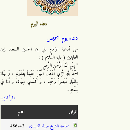
دعاء اليوم
دعاء يوم الخميس
من أدعية الإمام علي بن الحسين السجاد زين
العابدين ( عليه السَّلام ) :
" بِسْمِ اللَّهِ الرَّحْمنِ الرَّحِيمِ
الْحَمْدُ لِلَّهِ الَّذِي أَذْهَبَ اللَّيْلَ مُظْلِماً بِقُدْرَتِهِ ، وَ جَاءَ
بِالنَّهَارِ مُبْصِراً بِرَحْمَتِهِ ، وَ كَسَانِي ضِيَاءَهُ وَ أَنَا فِي
نِعْمَتِهِ .
اقرأ المزيد
المرفق
الحجم
سماحة الشيخ ضياء الزبيدي
486.43