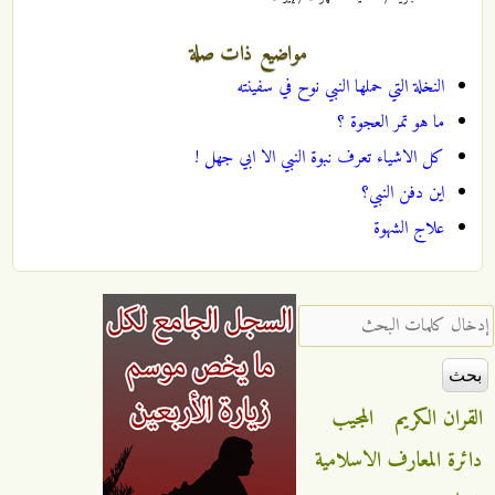
مواضيع ذات صلة
النخلة التي حملها النبي نوح في سفينته
ما هو تمر العجوة ؟
كل الاشياء تعرف نبوة النبي الا ابي جهل !
اين دفن النبي؟
علاج الشهوة
‏إدخال كلمات البحث ‏
القران الكريم
المجيب
دائرة المعارف الاسلامية