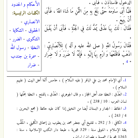
الدُّخُولَ فَاسْتَأْذِنْ ، فَأَبَى .
الأحكام و الحدود
فَلَمَّا أَبَى سَاوَمَهُ حَتَّى بَلَغَ بِهِ مِنَ الثَّمَنِ مَا شَاءَ اللَّهُ ، فَأَبَى
الكلمات الرئيسية:
أَنْ يَبِيعَ .
الانصاري
-
فَقَالَ : لَكَ بِهَا عَذْقٌ يُمَدُّ لَكَ فِي الْجَنَّةِ ، فَأَبَى أَنْ يَقْبَلَ
الحقوق
-
الشكاية
-
.
الشكوى
-
الضرر
-
فَقَالَ رَسُولُ اللَّهِ ( صلى الله عليه و آله ) لِلْأَنْصَارِيِّ :
النخلة
-
رسول الله
اذْهَبْ فَاقْلَعْهَا وَ ارْمِ بِهَا إِلَيْهِ ، فَإِنَّهُ لَا ضَرَرَ وَ لَا ضِرَار
-
سمرة بن جندب
4
.
"
-
ضرار
1.
أي الإمام محمد بن علي الباقر ( عليه السَّلام ) ، خامس أئمة أهل البيت ( عليهم
السلام ) .
2.
العَذْق : النخلة عند أَهل الحجاز ، و قال الجوهري : العَذْق ، بالفتح ، النخلة بحَمْلها (
لسان العرب : 10 / 238 ) .
3.
الحائط : الجدار و البستان أيضا من النخيل إذا كان عليه حائطا ( مجمع البحرين :
4 / 243 ) .
4.
الكافي : 5 / 292 ، للشيخ أبي جعفر محمد بن يعقوب بن إسحاق الكُليني ، المُلَقَّب
بثقة الإسلام ، المتوفى سنة : 329 هجرية ، طبعة دار الكتب الإسلامية ، سنة :
1365 هجرية / شمسية ، طهران / إيران .