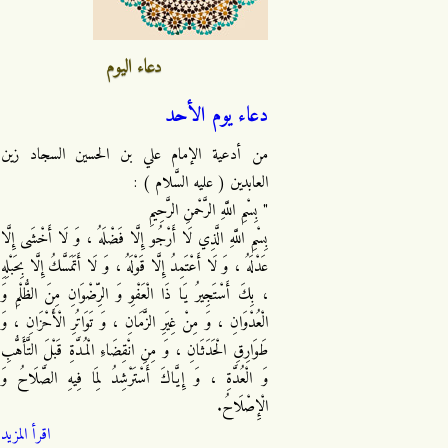
دعاء اليوم
دعاء يوم الأحد
من أدعية الإمام علي بن الحسين السجاد زين
العابدين ( عليه السَّلام ) :
" بِسْمِ اللَّهِ الرَّحْمنِ الرَّحِيمِ
بِسْمِ اللَّهِ الَّذِي لَا أَرْجُو إِلَّا فَضْلَهُ ، وَ لَا أَخْشَى إِلَّا
عَدْلَهُ ، وَ لَا أَعْتَمِدُ إِلَّا قَوْلَهُ ، وَ لَا أَتَمَسَّكُ إِلَّا بِحَبْلِهِ
، بِكَ أَسْتَجِيرُ يَا ذَا الْعَفْوِ وَ الرِّضْوَانِ مِنَ الظُّلْمِ وَ
الْعُدْوَانِ ، وَ مِنْ غِيَرِ الزَّمَانِ ، وَ تَوَاتُرِ الْأَحْزَانِ ، وَ
طَوَارِقِ الْحَدَثَانِ ، وَ مِنِ انْقِضَاءِ الْمُدَّةِ قَبْلَ التَّأَهُّبِ
وَ الْعُدَّةِ ، وَ إِيَّاكَ أَسْتَرْشِدُ لِمَا فِيهِ الصَّلَاحُ وَ
الْإِصْلَاحُ.
اقرأ المزيد