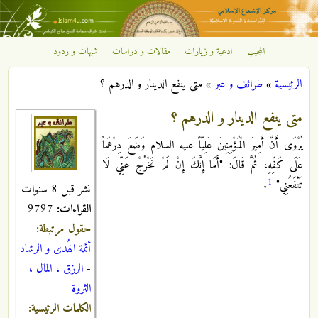
تجاوز إلى المحتوى الرئيسي
المجيب
ادعية و زيارات
مقالات و دراسات
شبهات و ردود
مركز
الرئيسية
»
طرائف و عبر
»
متى ينفع الدينار و الدرهم ؟
الإشعاع
أنت هنا
متى ينفع الدينار و الدرهم ؟
الإسلامي
يُرْوَى‏ أَنَّ أَمِيرَ الْمُؤْمِنِينَ عَلِيّاً عليه السلام وَضَعَ دِرْهَماً
عَلَى كَفِّهِ، ثُمَّ قَالَ: "أَمَا إِنَّكَ إِنْ لَمْ تَخْرُجْ عَنِّي لَا
1
تَنْفَعُنِي‏"
.
نشر قبل 8 سنوات
القراءات:
9797
حقول مرتبطة:
أئمة الهُدى و الرشاد
-
الرزق ، المال ،
الثروة
الكلمات الرئيسية: