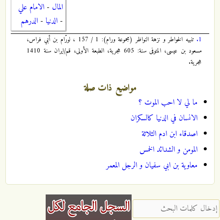
المال
-
الامام علي
-
الدنيا
-
الدرهم
1.
تنبيه الخواطر و نزهة النواظر (مجموعة ورام): 1 / 157 ، لورّام بن أبي فراس،
مسعود بن عيسى، المتوفى سنة: 605 هجرية، الطبعة الأولى، قم/ايران سنة 1410
هجرية.
مواضيع ذات صلة
ما لي لا احب الموت ؟
الانسان في الدنيا كالسكران
اصدقاء ابن ادم الثلاثة
المومن و الشدائد الخمس
معاوية بن ابي سفيان و الرجل المعمر
‏إدخال كلمات البحث ‏